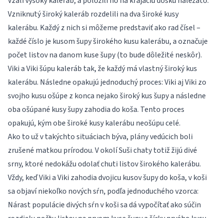
Vzali vysoký kaleráb, a položili ho na krájaciu dosku naležato.
Vzniknutý široký kaleráb rozdelili na dva široké kusy
kalerábu. Každý z nich si môžeme predstaviť ako rad čísel –
každé číslo je kusom šupy širokého kusu kalerábu, a označuje
počet listov na danom kuse šupy (to bude dôležité neskôr).
Viki a Viki šúpu kaleráb tak, že každý má vlastný široký kus
kalerábu. Následne opakujú jednoduchý proces: Viki aj Viki zo
svojho kusu ošúpe z konca nejako široký kus šupy a následne
oba ošúpané kusy šupy zahodia do koša. Tento proces
opakujú, kým obe široké kusy kalerábu neošúpu celé.
Ako to už v takýchto situáciach býva, plány vedúcich boli
zrušené matkou prírodou. V okolí Suši chaty totiž žijú divé
srny, ktoré nedokážu odolať chuti listov širokého kalerábu.
Vždy, keď Viki a Viki zahodia dvojicu kusov šupy do koša, v koši
sa objaví niekoľko nových sŕn, podľa jednoduchého vzorca:
Nárast populácie divých sŕn v koši sa dá vypočítať ako súčin