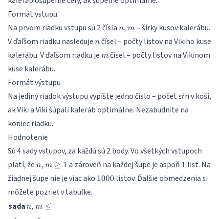
kaleráb ošúpeme celý, ak šúpeme optimálne.
Formát vstupu
n,
Na prvom riadku vstupu sú 2 čísla
– šírky kusov kalerábu.
,
n
m
m
n
V ďaľšom riadku nasleduje
čísel – počty listov na Vikiho kuse
n
m
kalerábu. V ďaľšom riadku je
čísel – počty listov na Vikinom
m
kuse kalerábu.
Formát výstupu
Na jediný riadok výstupu vypíšte jedno číslo – počet sŕn v koši,
ak Viki a Viki šúpali kaleráb optimálne. Nezabudnite na
koniec riadku.
Hodnotenie
Sú 4 sady vstupov, za každú sú 2 body. Vo všetkých vstupoch
n,m
1
platí, že
a zároveň na každej šupe je aspoň
list. Na
,
≥
1
1
n
m
\geq
1000
žiadnej šupe nie je viac ako
listov. Ďalšie obmedzenia si
1000
1
môžete pozrieť v tabuľke.
n,
sada
,
≤
n
m
m