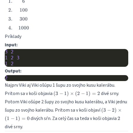
1.
6
1.
6
\leq
2.
100
2.
100
3.
300
3.
300
4.
1000
4.
1000
Príklady
Input:
3
2
1
2
3
1
2
Output:
2
Najprv Viki aj Viki ošúpu 1 šupu zo svojho kusu kalerábu.
(3-
Pritom sa v koši objavia
divé srny.
(
3
−
1
)
×
(
2
−
1
)
=
2
1)\times(2-
Potom Viki ošúpe 2 šupy zo svojho kusu kalerábu, a Viki jednu
1)=2
(3-
šupu zo svojho kalerábu. Pritom sa v koši objaví
(
3
−
2
)
×
2)\times(1-
2
divých sŕn. Za celý čas sa teda v koši objavia
(
1
−
1
)
=
0
2
1)=0
divé srny.