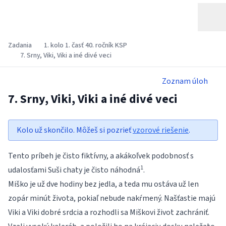
Zadania
1. kolo 1. časť 40. ročník KSP
7. Srny, Viki, Viki a iné divé veci
Zoznam úloh
7. Srny, Viki, Viki a iné divé veci
Kolo už skončilo. Môžeš si pozrieť
vzorové riešenie
.
Tento príbeh je čisto fiktívny, a akákoľvek podobnosť s
1
udalosťami Suši chaty je čisto náhodná
.
Miško je už dve hodiny bez jedla, a teda mu ostáva už len
zopár minút života, pokiaľ nebude nakŕmený. Našťastie majú
Viki a Viki dobré srdcia a rozhodli sa Miškovi život zachrániť.