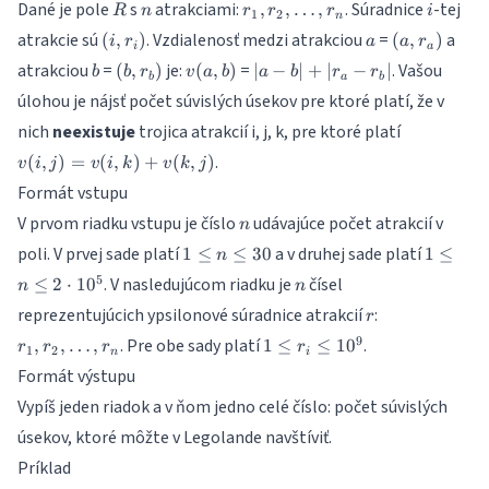
R
n
r_{1},
i
Dané je pole
s
atrakciami:
. Súradnice
-tej
,
,
…
,
R
n
r
r
r
i
1
2
n
r_{2},
(i,
a
(a,
atrakcie sú
. Vzdialenosť medzi atrakciou
=
a
(
,
)
(
,
)
i
r
a
a
r
…,
i
a
r_{i})
r_{a})
b
(b,
v(a,b)
|a - b|
atrakciou
=
je:
=
. Vašou
(
,
)
(
,
)
r_{n}
∣
−
∣
+
∣
−
∣
b
b
r
v
a
b
a
b
r
r
b
a
b
r_{b})
+
úlohou je nájsť počet súvislých úsekov pre ktoré platí, že v
|r_{a}
v(i,j)
nich
neexistuje
trojica atrakcií i, j, k, pre ktoré platí
-
=
r_{b}|
.
(
,
)
=
(
,
)
+
(
,
)
v
i
j
v
i
k
v
k
j
v(i,k)
Formát vstupu
+
v(k,j)
n
V prvom riadku vstupu je číslo
udávajúce počet atrakcií v
n
1
1
poli. V prvej sade platí
a v druhej sade platí
1
≤
≤
30
1
≤
n
\leq
\leq
n
5
. V nasledujúcom riadku je
čísel
≤
2
⋅
1
0
n
n
n
n
r
r_{1},
reprezentujúcich ypsilonové súradnice atrakcií
:
\leq
\leq
r
r_{2},
30
2
1
9
. Pre obe sady platí
.
,
,
…
,
1
≤
≤
1
0
r
r
r
r
1
2
…,r_{n}
n
i
\cdot
\leq
Formát výstupu
10^5
r_i
Vypíš jeden riadok a v ňom jedno celé číslo: počet súvislých
\leq
10^9
úsekov, ktoré môžte v Legolande navštíviť.
Príklad