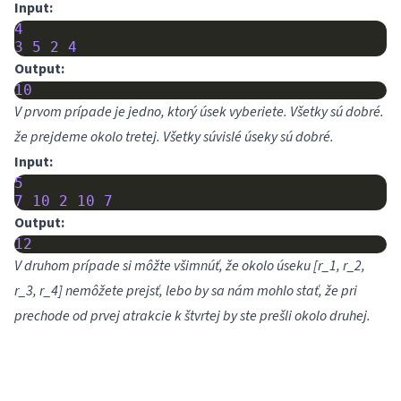
Input:
4
3
5
2
4
Output:
10
V prvom prípade je jedno, ktorý úsek vyberiete. Všetky sú dobré.
že prejdeme okolo tretej. Všetky súvislé úseky sú dobré.
Input:
5
7
10
2
10
7
Output:
12
V druhom prípade si môžte všimnúť, že okolo úseku [r_1, r_2,
r_3, r_4] nemôžete prejsť, lebo by sa nám mohlo stať, že pri
prechode od prvej atrakcie k štvrtej by ste prešli okolo druhej.