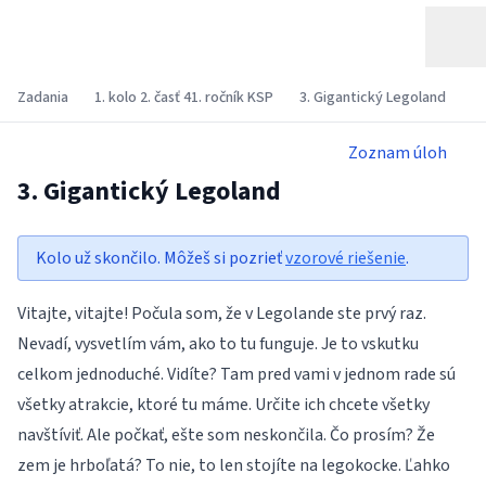
Zadania
1. kolo 2. časť 41. ročník KSP
3. Gigantický Legoland
Zoznam úloh
3. Gigantický Legoland
Kolo už skončilo. Môžeš si pozrieť
vzorové riešenie
.
Vitajte, vitajte! Počula som, že v Legolande ste prvý raz.
Nevadí, vysvetlím vám, ako to tu funguje. Je to vskutku
celkom jednoduché. Vidíte? Tam pred vami v jednom rade sú
všetky atrakcie, ktoré tu máme. Určite ich chcete všetky
navštíviť. Ale počkať, ešte som neskončila. Čo prosím? Že
zem je hrboľatá? To nie, to len stojíte na legokocke. Ľahko