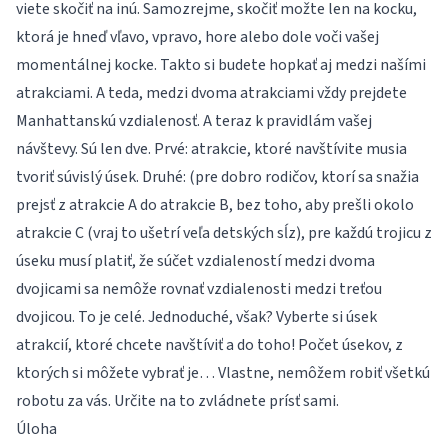
viete skočiť na inú. Samozrejme, skočiť možte len na kocku,
ktorá je hneď vľavo, vpravo, hore alebo dole voči vašej
momentálnej kocke. Takto si budete hopkať aj medzi našími
atrakciami. A teda, medzi dvoma atrakciami vždy prejdete
Manhattanskú vzdialenosť. A teraz k pravidlám vašej
návštevy. Sú len dve. Prvé: atrakcie, ktoré navštívite musia
tvoriť súvislý úsek. Druhé: (pre dobro rodičov, ktorí sa snažia
prejsť z atrakcie A do atrakcie B, bez toho, aby prešli okolo
atrakcie C (vraj to ušetrí veľa detských sĺz), pre každú trojicu z
úseku musí platiť, že súčet vzdialeností medzi dvoma
dvojicami sa nemôže rovnať vzdialenosti medzi treťou
dvojicou. To je celé. Jednoduché, však? Vyberte si úsek
atrakcií, ktoré chcete navštíviť a do toho! Počet úsekov, z
ktorých si môžete vybrať je… Vlastne, nemôžem robiť všetkú
robotu za vás. Určite na to zvládnete prísť sami.
Úloha