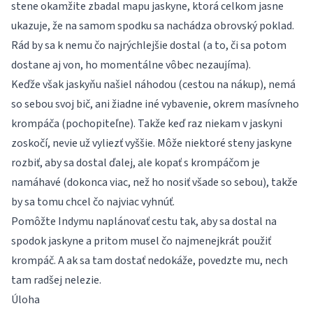
stene okamžite zbadal mapu jaskyne, ktorá celkom jasne
ukazuje, že na samom spodku sa nachádza obrovský poklad.
Rád by sa k nemu čo najrýchlejšie dostal (a to, či sa potom
dostane aj von, ho momentálne vôbec nezaujíma).
Keďže však jaskyňu našiel náhodou (cestou na nákup), nemá
so sebou svoj bič, ani žiadne iné vybavenie, okrem masívneho
krompáča (pochopiteľne). Takže keď raz niekam v jaskyni
zoskočí, nevie už vyliezť vyššie. Môže niektoré steny jaskyne
rozbiť, aby sa dostal ďalej, ale kopať s krompáčom je
namáhavé (dokonca viac, než ho nosiť všade so sebou), takže
by sa tomu chcel čo najviac vyhnúť.
Pomôžte Indymu naplánovať cestu tak, aby sa dostal na
spodok jaskyne a pritom musel čo najmenejkrát použiť
krompáč. A ak sa tam dostať nedokáže, povedzte mu, nech
tam radšej nelezie.
Úloha