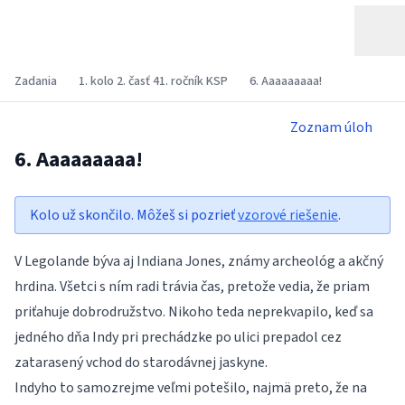
Zadania
1. kolo 2. časť 41. ročník KSP
6. Aaaaaaaaa!
Zoznam úloh
6. Aaaaaaaaa!
Kolo už skončilo. Môžeš si pozrieť
vzorové riešenie
.
V Legolande býva aj Indiana Jones, známy archeológ a akčný
hrdina. Všetci s ním radi trávia čas, pretože vedia, že priam
priťahuje dobrodružstvo. Nikoho teda neprekvapilo, keď sa
jedného dňa Indy pri prechádzke po ulici prepadol cez
zatarasený vchod do starodávnej jaskyne.
Indyho to samozrejme veľmi potešilo, najmä preto, že na