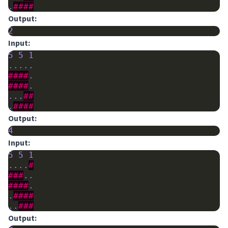
.
####
Output:
2
Input:
5
5
1
.....
####
.
####
.
...
##
.
####
Output:
4
Input:
5
5
1
....
#
###
..
####
.
.
####
..
###
Output: