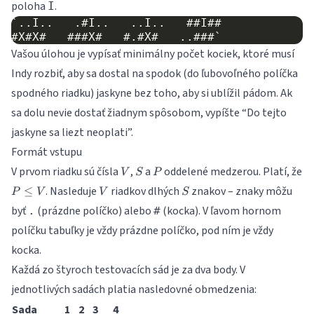
poloha
.
I
`..I..   .#I..   ..I..   ##I##

Vašou úlohou je vypísať minimálny počet kociek, ktoré musí
Indy rozbiť, aby sa dostal na spodok (do ľubovoľného políčka
spodného riadku) jaskyne bez toho, aby si ublížil pádom. Ak
sa dolu nevie dostať žiadnym spôsobom, vypíšte “Do tejto
jaskyne sa liezt neoplati”.
Formát vstupu
V
S
P
V prvom riadku sú čísla
,
a
oddelené medzerou. Platí, že
V
S
P
P
V
S
. Nasleduje
riadkov dlhých
znakov – znaky môžu
≤
P
V
V
S
\leq
byť
(prázdne políčko) alebo
(kocka). V ľavom hornom
.
#
V
políčku tabuľky je vždy prázdne políčko, pod ním je vždy
kocka.
Každá zo štyroch testovacích sád je za dva body. V
jednotlivých sadách platia nasledovné obmedzenia:
Sada
1
2
3
4