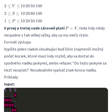
2
10
20
50
100
2
≤
≤
10
20
50
100
V
\leq
2
10
20
60
100
2
≤
≤
10
20
60
100
S
V
\leq
\leq
1
10
20
50
100
1
≤
≤
10
20
50
100
P
S
\leq
P
\leq
V prvej a tretej sade zároveň platí
, teda Indy nikdy
=
P
V
P
=
nespadne z tak veľkej výšky, aby sa mu niečo stalo.
\leq
V
Formát výstupu
Vypíšte jeden riadok obsahujúci buď číslo (najmenší možný
počet kociek, ktoré musí Indy rozbiť, aby sa dostal do
spodného riadku jaskyne), alebo reťazec “Do tejto jaskyne sa
liezt neoplati”. Nezabudnite vypísať znak konca riadku.
Príklady
Input:
5
5
5
....
#
###
..
####
.
...
##