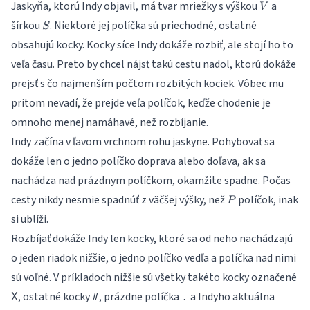
V
Jaskyňa, ktorú Indy objavil, má tvar mriežky s výškou
a
V
S
šírkou
. Niektoré jej políčka sú priechodné, ostatné
S
obsahujú kocky. Kocky síce Indy dokáže rozbiť, ale stojí ho to
veľa času. Preto by chcel nájsť takú cestu nadol, ktorú dokáže
prejsť s čo najmenším počtom rozbitých kociek. Vôbec mu
pritom nevadí, že prejde veľa políčok, keďže chodenie je
omnoho menej namáhavé, než rozbíjanie.
Indy začína v ľavom vrchnom rohu jaskyne. Pohybovať sa
dokáže len o jedno políčko doprava alebo doľava, ak sa
nachádza nad prázdnym políčkom, okamžite spadne. Počas
P
cesty nikdy nesmie spadnúť z väčšej výšky, než
políčok, inak
P
si ublíži.
Rozbíjať dokáže Indy len kocky, ktoré sa od neho nachádzajú
o jeden riadok nižšie, o jedno políčko vedľa a políčka nad nimi
sú voľné. V príkladoch nižšie sú všetky takéto kocky označené
, ostatné kocky
, prázdne políčka
a Indyho aktuálna
X
#
.