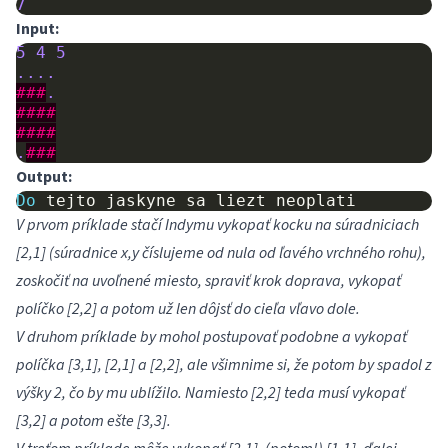
7
Input:
5
4
5
....
###
.
####
####
.
###
Output:
Do
tejto
jaskyne
sa
liezt
neoplati
V prvom príklade stačí Indymu vykopať kocku na súradniciach
[2,1] (súradnice x,y číslujeme od nula od ľavého vrchného rohu),
zoskočiť na uvoľnené miesto, spraviť krok doprava, vykopať
políčko [2,2] a potom už len dôjsť do cieľa vľavo dole.
V druhom príklade by mohol postupovať podobne a vykopať
políčka [3,1], [2,1] a [2,2], ale všimnime si, že potom by spadol z
výšky 2, čo by mu ublížilo. Namiesto [2,2] teda musí vykopať
[3,2] a potom ešte [3,3].