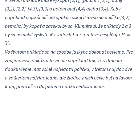
V treťom príklade môže vykopať [2,1], (potom!) [1,1], ďalej
[3,2], [2,2], [4,3], [3,3] a potom buď [4,4] alebo [3,4]. Keby
napríklad najskôr nič nekopal a zoskočil rovno na políčko [4,2],
nemohol by kopať a zasekol by sa. Všimnite si, že príklady 2 a 3
P
by sa nemohli vyskytnúť v sadách 1 a 3, pretože nespĺňajú
=
P
=
.
V
V
Vo štvrtom príklade sa na spodok jaskyne dokopať nevieme. Pre
zaujímavosť, dokázať to vieme napríklad tak, že v druhom
riadku vieme mať voľné najviac tri políčka, v treťom najviac dve
a vo štvrtom najviac jedno, ale žiadne z nich nevie byť na ľavom
kraji, preto už sa do piateho riadku nedostaneme.