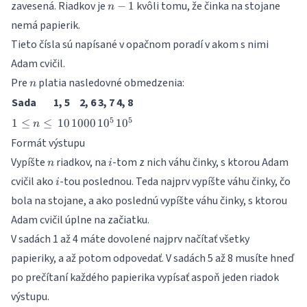
n-
zavesená. Riadkov je
kvôli tomu, že činka na stojane
−
1
n
1
nemá papierik.
Tieto čísla sú napísané v opačnom poradí v akom s nimi
Adam cvičil.
n
Pre
platia nasledovné obmedzenia:
n
Sada
1, 5
2, 6
3, 7
4, 8
1
10
1000
10^5
10^5
5
5
1
≤
≤
10
1000
1
0
1
0
n
\leq
Formát výstupu
n
n
i
Vypíšte
\leq
riadkov, na
-tom z nich váhu činky, s ktorou Adam
n
i
i
cvičil ako
-tou poslednou. Teda najprv vypíšte váhu činky, čo
i
bola na stojane, a ako poslednú vypíšte váhu činky, s ktorou
Adam cvičil úplne na začiatku.
V sadách 1 až 4 máte dovolené najprv načítať všetky
papieriky, a až potom odpovedať. V sadách 5 až 8 musíte hneď
po prečítaní každého papierika vypísať aspoň jeden riadok
výstupu.