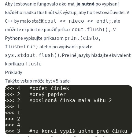
Aby testovanie fungovalo ako má,
je nutné
po vypísaní
každého riadku flushnúť váš výstup, aby ho testovač uvidel. V
C++ by malo stačiť
, ale
cout << nieco << endl;
môžete explicitne použiť príkaz
. V
cout.flush();
Pythone vypisujte príkazom
print(cislo,
alebo po vypísaní spravte
flush=True)
. Pre iné jazyky hľadajte ekvivalent
sys.stdout.flush()
k príkazu
.
flush
Príklady
Takýto vstup môže byť v 5. sade:
>>> 4   #počet činiek

>>> 2   #prvý papier

<<< 2   #posledná činka mala váhu 2

>>> 1

<<< 1

>>> 2

<<< 4
