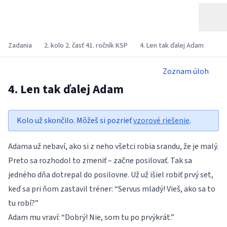
Zadania
2. kolo 2. časť 41. ročník KSP
4. Len tak ďalej Adam
Zoznam úloh
4. Len tak ďalej Adam
Kolo už skončilo. Môžeš si pozrieť
vzorové riešenie
.
Adama už nebaví, ako si z neho všetci robia srandu, že je malý.
Preto sa rozhodol to zmeniť – začne posilovať. Tak sa
jedného dňa dotrepal do posilovne. Už už išiel robiť prvý set,
keď sa pri ňom zastavil tréner: “Servus mladý! Vieš, ako sa to
tu robí?”
Adam mu vraví: “Dobrý! Nie, som tu po prvýkrát.”