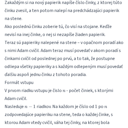
Zakaždým si na nový papierik napíše číslo činky, z ktorej túto
činku zvesil, a ten potom nalepí na predchádzajúci papierik
na stene.
Ako poslednú činku zoberie tú, čo visí na stojane. Keďže
nevisí na inej činke, o nej si nezapíše žiaden papierik.
Teraz sú papieriky nalepené na stene – v opačnom poradí ako
s nimi Adam cvičil. Adam teraz musí povedať v akom poradí s
činkami cvičil od poslednej po prvú, a to tak, že postupne
odliepa všetky papieriky a s každým odlepeným musí povedať
ďalšiu aspoň jednu činku z tohoto poradia.
Formát vstupu
n
V prvom riadku vstupu je čislo
- počet činiek, s ktorými
n
Adam cvičil.
n-
1
n
Nasleduje
riadkov. Na každom je číslo od
po
−
1
1
n
n
1
zodpovedajúce papieriku na stene, teda o každej činke, s
ktorou Adam vtedy cvičil, váha tej činky, na ktorej bola