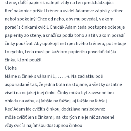
stene, ďaľší papierik nalepil vždy na ten predchádzajúci.
Keď nakoniec prišiel tréner a uvidel Adamove zápisky, vôbec
nebol spokojný! Chce od neho, aby mu povedal, v akom
poradí s činkami cvičil. Chudák Adam teda postupne odlepuje
papieriky zo steny, a snaží sa podľa toho zistiť v akom poradí
činky používal. Aby upokojil netrpezlivého trénera, potrebuje
to rýchlo, teda musí po každom papieriku povedať dalšiu
činku, ktorú použil.
Úloha
n
1,\dots,n
Máme
činiek s váhami
. Na začiatku boli
1
,
…
,
n
n
usporiadané tak, že jedna bola na stojane, a všetky ostatné
viseli na nejakej inej činke. Činky môžu byť zavesené bez
ohľadu na váhu, aj ľahšia na ťažšej, aj ťažšia na ľahšej.
Keď Adam ide cvičiť s činkou, dodržiava nasledovné:
môže cvičiť len s činkami, na ktorých nie je nič zavesené
vždy cvičí s najľahšou dostupnou činkou