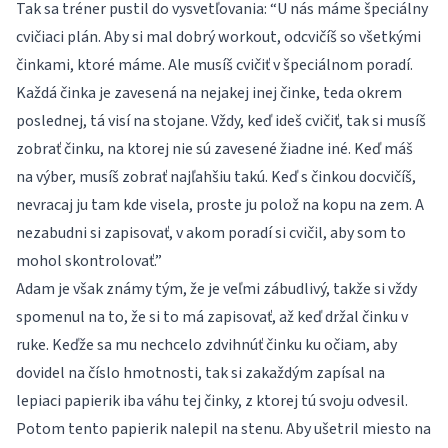
Tak sa tréner pustil do vysvetľovania: “U nás máme špeciálny
cvičiaci plán. Aby si mal dobrý workout, odcvičíš so všetkými
činkami, ktoré máme. Ale musíš cvičiť v špeciálnom poradí.
Každá činka je zavesená na nejakej inej činke, teda okrem
poslednej, tá visí na stojane. Vždy, keď ideš cvičiť, tak si musíš
zobrať činku, na ktorej nie sú zavesené žiadne iné. Keď máš
na výber, musíš zobrať najľahšiu takú. Keď s činkou docvičíš,
nevracaj ju tam kde visela, proste ju polož na kopu na zem. A
nezabudni si zapisovať, v akom poradí si cvičil, aby som to
mohol skontrolovať.”
Adam je však známy tým, že je veľmi zábudlivý, takže si vždy
spomenul na to, že si to má zapisovať, až keď držal činku v
ruke. Keďže sa mu nechcelo zdvihnúť činku ku očiam, aby
dovidel na číslo hmotnosti, tak si zakaždým zapísal na
lepiaci papierik iba váhu tej činky, z ktorej tú svoju odvesil.
Potom tento papierik nalepil na stenu. Aby ušetril miesto na