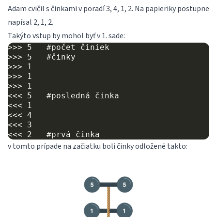
Adam cvičil s činkami v poradí 3, 4, 1, 2. Na papieriky postupne
napísal 2, 1, 2.
Takýto vstup by mohol byť v 1. sade:
>>> 5   #počet činiek

>>> 5   #činky

>>> 1

>>> 1

>>> 1

<<< 5   #posledná činka

<<< 1

<<< 4

<<< 3

v tomto prípade na začiatku boli činky odložené takto: