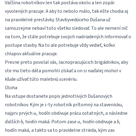
Väčšina robotníkov len tak postáva okolo a len zopár
vyvolených pracuje. A aby to nebolo málo, tak ešte chodia aj
na pravidelné prestávky. Stavbyvedúceho Dušana už
samozrejme nebaví toto všetko sledovať. To ale nemení nič
na tom, že stále potrebuje svojich nadriadených informovať o
postupe stavby. Na to ale potrebuje vždy vedieť, koľko
chlapov aktuálne pracuje.
Presne preto povolal vás, lacnopracujúcich brigádnikov, aby
ste mu tieto dáta pomohli získať a on si naďalej mohol v
kľude užívať túto malebnú scenériu.
Úloha
Na vstupe dostanete popis jednotlivých Dušanových
i
robotníkov. Kým je
-ty robotník prítomný na stavenisku,
i
a_i
najprv prvých
hodín obdivuje prácu ostatných, a následne
a
i
b_i
a_i
b_i
ďalších
hodín maká. Potom zase
hodín obdivuje a
b
a
b
i
i
i
hodín maká, a takto sa to pravidelne strieda, kým zas