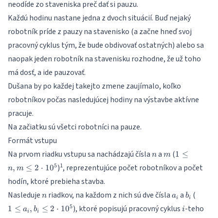
neodíde zo staveniska preč dať si pauzu.
Každú hodinu nastane jedna z dvoch situácií. Buď nejaký
robotník príde z pauzy na stavenisko (a začne hneď svoj
pracovný cyklus tým, že bude obdivovať ostatných) alebo sa
naopak jeden robotník na stavenisku rozhodne, že už toho
má dosť, a ide pauzovať.
Dušana by po každej takejto zmene zaujímalo, koľko
robotníkov počas nasledujúcej hodiny na výstavbe aktívne
pracuje.
Na začiatku sú všetci robotníci na pauze.
Formát vstupu
n
m
1 \le
Na prvom riadku vstupu sa nachádzajú čísla
a
(
1
≤
n
m
n,m
1
5
)
, reprezentujúce počet robotníkov a počet
,
≤
2
⋅
1
0
n
m
\le 2
hodín, ktoré prebieha stavba.
\cdot
10^5
n
a_i
b_i
1 \le
Nasleduje
riadkov, na každom z nich sú dve čísla
a
(
n
a
b
i
i
a_i,
i
5
), ktoré popisujú pracovný cyklus
-teho
1
≤
,
≤
2
⋅
1
0
a
b
i
b_i
i
i