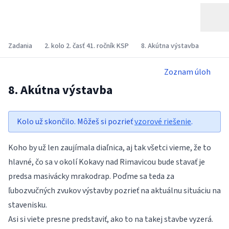
Zadania
2. kolo 2. časť 41. ročník KSP
8. Akútna výstavba
Zoznam úloh
8. Akútna výstavba
Kolo už skončilo. Môžeš si pozrieť
vzorové riešenie
.
Koho by už len zaujímala diaľnica, aj tak všetci vieme, že to
hlavné, čo sa v okolí Kokavy nad Rimavicou bude stavať je
predsa masivácky mrakodrap. Poďme sa teda za
ľubozvučných zvukov výstavby pozrieť na aktuálnu situáciu na
stavenisku.
Asi si viete presne predstaviť, ako to na takej stavbe vyzerá.