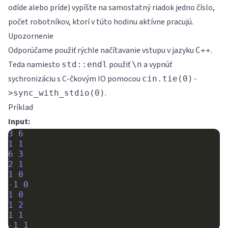
\leq
odíde alebo príde) vypíšte na samostatný riadok jedno číslo,
počet robotníkov, ktorí v túto hodinu aktívne pracujú.
Upozornenie
Odporúčame použiť rýchle načítavanie vstupu v jazyku
.
C++
Teda namiesto
použiť
a vypnúť
std::endl
\n
sychronizáciu s C-čkovým IO pomocou
cin.tie(0)-
.
>sync_with_stdio(0)
Príklad
Input:
3
6
1
1
6
3
2
1
1
0
-
1
0
1
0
1
2
1
1
-
1
1