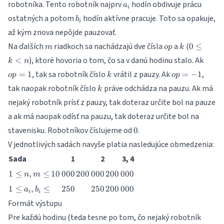
a_i
robotníka. Tento robotník najprv
hodín obdivuje prácu
\le 2
a
i
\cdot
b_i
ostatných a potom
hodín aktívne pracuje. Toto sa opakuje,
b
i
10^5
až kým znova nepôjde pauzovať.
m
op
k
0
Na ďalších
riadkoch sa nachádzajú dve čísla
a
(
0
≤
m
o
p
k
\le
op
), ktoré hovoria o tom, čo sa v danú hodinu stalo. Ak
<
k
n
k
=
k
op
, tak sa robotník číslo
vrátil z pauzy. Ak
,
=
1
=
<
−
1
o
p
k
o
p
1
=
n
k
tak naopak robotník číslo
práve odchádza na pauzu. Ak má
k
-1
nejaký robotník prísť z pauzy, tak doteraz určite bol na pauze
a ak má naopak odísť na pauzu, tak doteraz určite bol na
0
stavenisku. Robotníkov číslujeme od
.
0
V jednotlivých sadách navyše platia nasledujúce obmedzenia:
Sada
1
2
3, 4
1
10\,000
200\,000
200\,000
1
≤
,
≤
10
000
200
000
200
000
n
m
\leq
1
250
250
200\,000
1
≤
,
≤
250
250
200
000
a
b
n,m
i
i
\leq
\leq
Formát výstupu
a_i,
Pre každú hodinu (teda tesne po tom, čo nejaký robotník
b_i