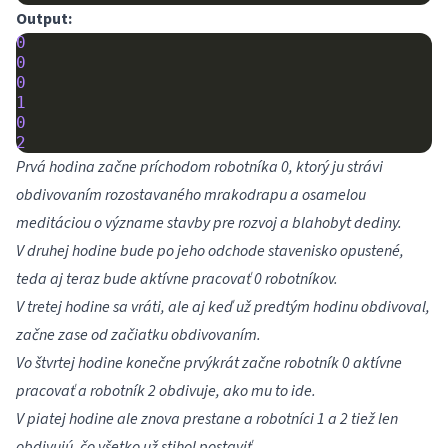
Output:
0
0
0
1
0
2
Prvá hodina začne príchodom robotníka 0, ktorý ju strávi
obdivovaním rozostavaného mrakodrapu a osamelou
meditáciou o význame stavby pre rozvoj a blahobyt dediny.
V druhej hodine bude po jeho odchode stavenisko opustené,
teda aj teraz bude aktívne pracovať 0 robotníkov.
V tretej hodine sa vráti, ale aj keď už predtým hodinu obdivoval,
začne zase od začiatku obdivovaním.
Vo štvrtej hodine konečne prvýkrát začne robotník 0 aktívne
pracovať a robotník 2 obdivuje, ako mu to ide.
V piatej hodine ale znova prestane a robotníci 1 a 2 tiež len
obdivujú, čo všetko už stihol postaviť.