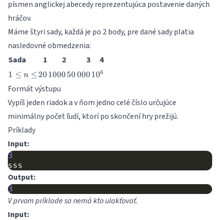
písmen anglickej abecedy reprezentujúca postavenie daných
\leq
10^6
hráčov.
Máme štyri sady, každá je po 2 body, pre dané sady platia
nasledovné obmedzenia:
Sada
1
2
3
4
1
20
1000
50\,000
10^6
6
1
≤
≤
20
1000
50
000
1
0
n
\leq
Formát výstupu
n
Vypíš jeden riadok a v ňom jedno celé číslo určujúce
\leq
minimálny počet ľudí, ktorí po skončení hry prežijú.
Príklady
Input:
3
sss
Output:
3
V prvom príklade sa nemá kto ulakťovať.
Input: