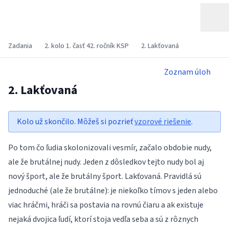
Zadania
2. kolo 1. časť 42. ročník KSP
2. Lakťovaná
Zoznam úloh
2. Lakťovaná
Kolo už skončilo. Môžeš si pozrieť
vzorové riešenie
.
Po tom čo ľudia skolonizovali vesmír, začalo obdobie nudy,
ale že brutálnej nudy. Jeden z dôsledkov tejto nudy bol aj
nový šport, ale že brutálny šport. Lakťovaná. Pravidlá sú
jednoduché (ale že brutálne): je niekoľko tímov s jeden alebo
viac hráčmi, hráči sa postavia na rovnú čiaru a ak existuje
nejaká dvojica ľudí, ktorí stoja vedľa seba a sú z rôznych