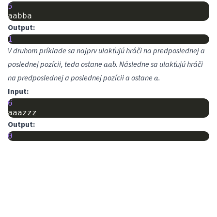
5
aabba
Output:
1
V druhom príklade sa najprv ulakťujú hráči na predposlednej a
aab
poslednej pozícii, teda ostane
. Následne sa ulakťujú hráči
aab
a
na predposlednej a poslednej pozícii a ostane
.
a
Input:
6
aaazzz
Output:
0