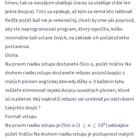
tímov, tak sa navzájom ulakťujú (naraz sa ulakťuje stále len
jedna dvojica). Toto sa opakuje, až kým sa nemá kto lakťovať.
Keďže počet ľudí nie je nekonečný, chceli by sme vás poprosiť,
aby ste naprogramovali program, ktorý vypočíta, koľko
minimálne ľudí ostane živých, na základe ich počiatočného
postavenia.
Úloha
n
Na prvom riadku vstupu dostanete číslo
, počet hráčov. Na
n
druhom riadku vstupu dostanete reťazec pozostávajúci z
n
malých písmen anglickej abecedy dĺžky
. V každom ťahu
n
môžete eliminovať nejakú dvojicu susedných písmen, ktoré
sú rozdielne. Aký najkratší reťazec vie vzniknúť po odstránení
takýchto dvojíc ?
Formát vstupu
n
1
6
Na prvom riadku vstupu je číslo
(
) udávajúce
1
≤
≤
1
0
n
n
\leq
počet hráčov Na druhom riadku vstupu je postupnosť malých
n