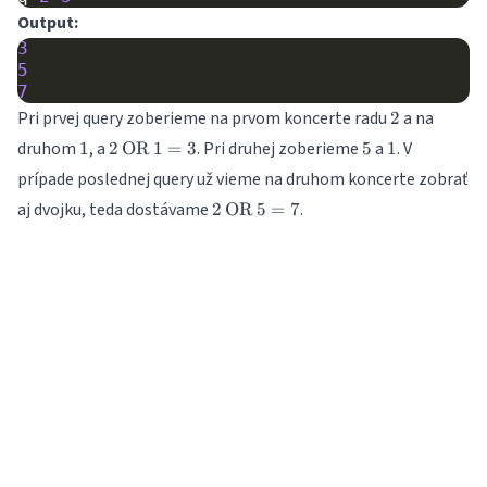
Output:
3
5
7
2
Pri prvej query zoberieme na prvom koncerte radu
a na
2
1
2
5
1
druhom
, a
. Pri druhej zoberieme
a
. V
1
2
OR
1
=
3
5
1
\operatorname{OR}
prípade poslednej query už vieme na druhom koncerte zobrať
1 = 3
2
aj dvojku, teda dostávame
.
2
OR
5
=
7
\operatorname{OR}
5 = 7