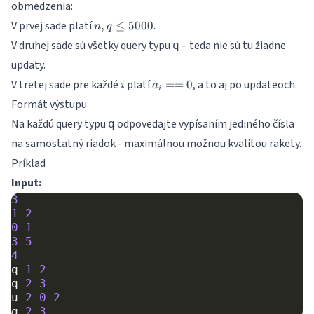
obmedzenia:
n
n, q
V prvej sade platí
.
,
≤
5000
n
q
\leq
V druhej sade sú všetky query typu
– teda nie sú tu žiadne
q
5000
updaty.
i
a_i
V tretej sade pre každé
platí
, a to aj po updateoch.
==
0
i
a
i
==
Formát výstupu
0
Na každú query typu
odpovedajte vypísaním jediného čísla
q
na samostatný riadok - maximálnou možnou kvalitou rakety.
Príklad
Input:
3
1
2
0
1
3
5
4
q
1
2
q
2
3
u
2
0
2
q
2
3