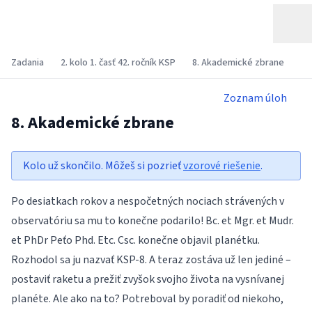
Zadania
2. kolo 1. časť 42. ročník KSP
8. Akademické zbrane
Zoznam úloh
8. Akademické zbrane
Kolo už skončilo. Môžeš si pozrieť
vzorové riešenie
.
Po desiatkach rokov a nespočetných nociach strávených v
observatóriu sa mu to konečne podarilo! Bc. et Mgr. et Mudr.
et PhDr Peťo Phd. Etc. Csc. konečne objavil planétku.
Rozhodol sa ju nazvať KSP-8. A teraz zostáva už len jediné –
postaviť raketu a prežiť zvyšok svojho života na vysnívanej
planéte. Ale ako na to? Potreboval by poradiť od niekoho,