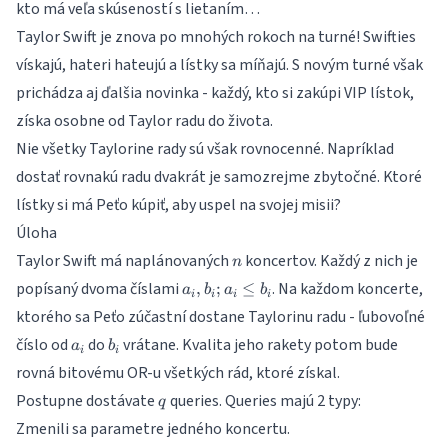
kto má veľa skúseností s lietaním…
Taylor Swift je znova po mnohých rokoch na turné! Swifties
vískajú, hateri hateujú a lístky sa míňajú. S novým turné však
prichádza aj ďalšia novinka - každý, kto si zakúpi VIP lístok,
získa osobne od Taylor radu do života.
Nie všetky Taylorine rady sú však rovnocenné. Napríklad
dostať rovnakú radu dvakrát je samozrejme zbytočné. Ktoré
lístky si má Peťo kúpiť, aby uspel na svojej misii?
Úloha
n
Taylor Swift má naplánovaných
koncertov. Každý z nich je
n
a_i,
popísaný dvoma číslami
. Na každom koncerte,
,
;
≤
a
b
a
b
i
i
i
i
b_i;
ktorého sa Peťo zúčastní dostane Taylorinu radu - ľubovoľné
a_i
a_i
b_i
číslo od
do
vrátane. Kvalita jeho rakety potom bude
\leq
a
b
i
i
b_i
rovná bitovému OR-u všetkých rád, ktoré získal.
q
Postupne dostávate
queries. Queries majú 2 typy:
q
Zmenili sa parametre jedného koncertu.