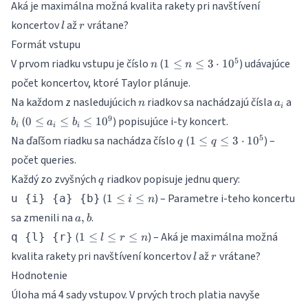
Aká je maximálna možná kvalita rakety pri navštívení
l
r
koncertov
až
vrátane?
l
r
Formát vstupu
n
1
5
V prvom riadku vstupu je číslo
(
) udávajúce
1
≤
≤
3
⋅
1
0
n
n
\leq
počet koncertov, ktoré Taylor plánuje.
n
n
a_i
b_i
Na každom z nasledujúcich
riadkov sa nachádzajú čísla
a
\leq
n
a
i
3
0
9
(
) popisujúce i-ty koncert.
0
≤
≤
≤
1
0
b
a
b
i
i
i
\cdot
\leq
q
1
5
Na ďaľšom riadku sa nachádza číslo
(
) –
1
≤
≤
3
⋅
1
0
q
q
10^5
a_i
\leq
počet queries.
\leq
q
b_i
q
Každý zo zvyšných
riadkov popisuje jednu query:
\leq
q
\leq
3
1
(
) – Parametre i-teho koncertu
u {i} {a} {b}
1
≤
≤
i
n
10^9
\cdot
\leq
a,b
sa zmenili na
.
,
a
b
10^5
i
1
(
) – Aká je maximálna možná
q {l} {r}
1
≤
\leq
≤
≤
l
r
n
\leq
n
l
r
kvalita rakety pri navštívení koncertov
až
vrátane?
l
r
l
Hodnotenie
\leq
r
Úloha má 4 sady vstupov. V prvých troch platia navyše
\leq