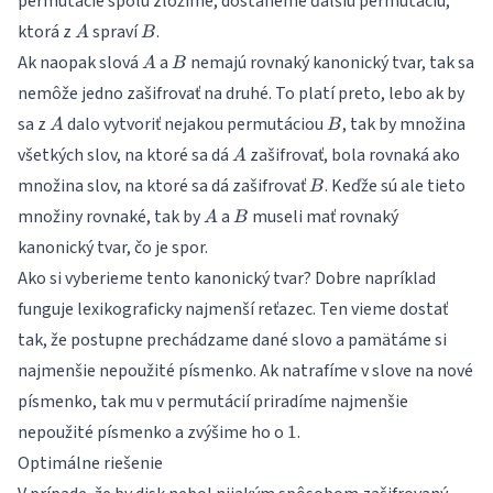
permutácie spolu zložíme, dostaneme ďalšiu permutáciu,
A
B
ktorá z
spraví
.
A
B
A
B
Ak naopak slová
a
nemajú rovnaký kanonický tvar, tak sa
A
B
nemôže jedno zašifrovať na druhé. To platí preto, lebo ak by
A
B
sa z
dalo vytvoriť nejakou permutáciou
, tak by množina
A
B
A
všetkých slov, na ktoré sa dá
zašifrovať, bola rovnaká ako
A
B
množina slov, na ktoré sa dá zašifrovať
. Keďže sú ale tieto
B
A
B
množiny rovnaké, tak by
a
museli mať rovnaký
A
B
kanonický tvar, čo je spor.
Ako si vyberieme tento kanonický tvar? Dobre napríklad
funguje lexikograficky najmenší reťazec. Ten vieme dostať
tak, že postupne prechádzame dané slovo a pamätáme si
najmenšie nepoužité písmenko. Ak natrafíme v slove na nové
písmenko, tak mu v permutácií priradíme najmenšie
1
nepoužité písmenko a zvýšime ho o
.
1
Optimálne riešenie