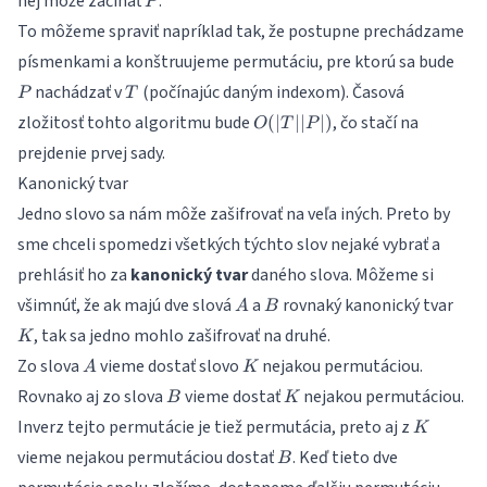
nej môže začínať
.
P
To môžeme spraviť napríklad tak, že postupne prechádzame
P
písmenkami a konštruujeme permutáciu, pre ktorú sa bude
T
nachádzať v
(počínajúc daným indexom). Časová
P
T
O(|T|
zložitosť tohto algoritmu bude
, čo stačí na
(
∣
∣∣
∣
)
O
T
P
|P|)
prejdenie prvej sady.
Kanonický tvar
Jedno slovo sa nám môže zašifrovať na veľa iných. Preto by
sme chceli spomedzi všetkých týchto slov nejaké vybrať a
prehlásiť ho za
kanonický tvar
daného slova. Môžeme si
A
B
K
všimnúť, že ak majú dve slová
a
rovnaký kanonický tvar
A
B
, tak sa jedno mohlo zašifrovať na druhé.
K
A
K
Zo slova
vieme dostať slovo
nejakou permutáciou.
A
K
B
K
Rovnako aj zo slova
vieme dostať
nejakou permutáciou.
B
K
K
Inverz tejto permutácie je tiež permutácia, preto aj z
K
B
vieme nejakou permutáciou dostať
. Keď tieto dve
B