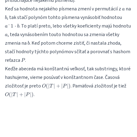
prislúchajúce nejakému písmenu).
a
b
Keď sa hodnota nejakého písmena zmení v permutácií z
na
a
a^-1
, tak stačí polynóm tohto písmena vynásobiť hodnotou
b
\cdot
a
−
. To platí preto, lebo všetky koeficienty majú hodnotu
1
⋅
a
b
b
, teda vynásobením touto hodnotou sa zmenia všetky
a
b
zmenia na
. Keď potom chceme zistiť, či nastala zhoda,
b
stačí hodnoty týchto polynómov sčítať a porovnať s hashom
P
reťazca
.
P
Keďže abeceda má konštantnú veľkosť, tak substringy, ktoré
hashujeme, vieme posúvať v konštantnom čase. Časová
O(|T|
O(|T
zložitosť je preto
. Pamäťová zložitosť je tiež
(
∣
∣
+
∣
∣
)
O
T
P
+
+
.
(
∣
∣
+
∣
∣
)
O
T
P
|P|)
|P|)