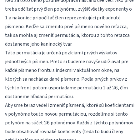
Keď sa toto okno posunie doprava nastanú dve veci. Ako prvé
1} \cdot
1
treba odčítať prvý člen polynómu, zvýšiť všetky exponenty o
p^{0}
\mod q
a nakoniec pripočítať člen reprezentujúci pribudnuté
1
písmeno. Keďže sa zmenilo prvé písmeno nového reťazca,
tak sa mohla aj zmeniť permutácia, ktorou z tohto reťazca
dostaneme jeho kaninocký tvar.
Táto permutácia je určená pozíciami prvých výskytov
jednotlivých písmen. Preto si budeme navyše udržiavať pre
každé písmeno frontu s indexmi v aktuálnom okne, na
ktorých sa nachádza dané písmeno. Podľa prvých prvkov z
1
26
týchto front potom usporiadame permutáciu
až
, čím
1
26
dostaneme hľadanú permutáciu.
Aby sme teraz vedeli zmeniť písmená, ktoré sú koeficientami
v polynóme touto novou permutáciou, rozdelíme si tento
26
polynóm na súčet
polynómov. Každý z týchto polynómov
26
bude obsahovať rovnaké koeficienty (teda to budú členy