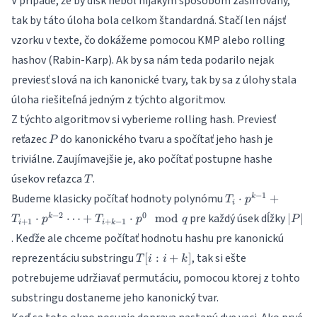
V prípade, že by disk nebol nijakým spôsobom zašifrovaný,
tak by táto úloha bola celkom štandardná. Stačí len nájsť
vzorku v texte, čo dokážeme pomocou KMP alebo rolling
hashov (Rabin-Karp). Ak by sa nám teda podarilo nejak
previesť slová na ich kanonické tvary, tak by sa z úlohy stala
úloha riešiteľná jedným z týchto algoritmov.
Z týchto algoritmov si vyberieme rolling hash. Previesť
P
reťazec
do kanonického tvaru a spočítať jeho hash je
P
triviálne. Zaujímavejšie je, ako počítať postupne hashe
T
úsekov reťazca
.
T
T_i
−
1
Budeme klasicky počítať hodnoty polynómu
⋅
+
k
T
p
i
\cdot
|P|
−
2
0
pre každý úsek dĺžky
⋅
⋯
+
⋅
mod
∣
∣
k
T
p
T
p
q
P
+
1
+
−
1
p^{k-1}
i
i
k
. Keďže ale chceme počítať hodnotu hashu pre kanonickú
+
T_{i+1}
T[i:i+k]
reprezentáciu substringu
, tak si ešte
[
:
+
]
T
i
i
k
\cdot
potrebujeme udržiavať permutáciu, pomocou ktorej z tohto
p^{k-2}
\cdots +
substringu dostaneme jeho kanonický tvar.
T_{i+k-