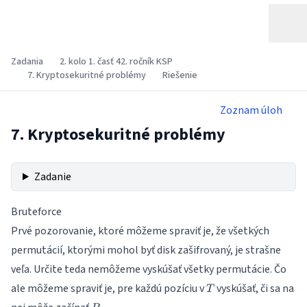
Zadania
2. kolo 1. časť 42. ročník KSP
7. Kryptosekuritné problémy
Riešenie
Zoznam úloh
7. Kryptosekuritné problémy
Zadanie
Bruteforce
Prvé pozorovanie, ktoré môžeme spraviť je, že všetkých
permutácií, ktorými mohol byť disk zašifrovaný, je strašne
veľa. Určite teda nemôžeme vyskúšať všetky permutácie. Čo
T
ale môžeme spraviť je, pre každú pozíciu v
vyskúšať, či sa na
T
P