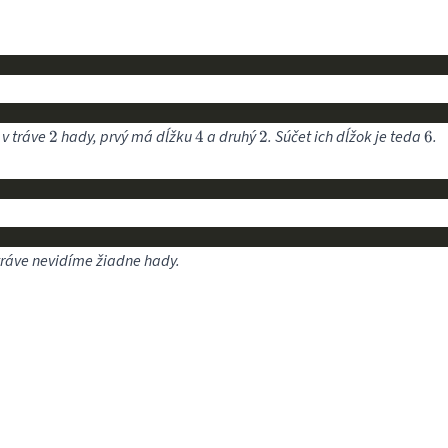
2
4
2
6
 v tráve
hady, prvý má dĺžku
a druhý
. Súčet ich dĺžok je teda
.
2
4
2
6
tráve nevidíme žiadne hady.