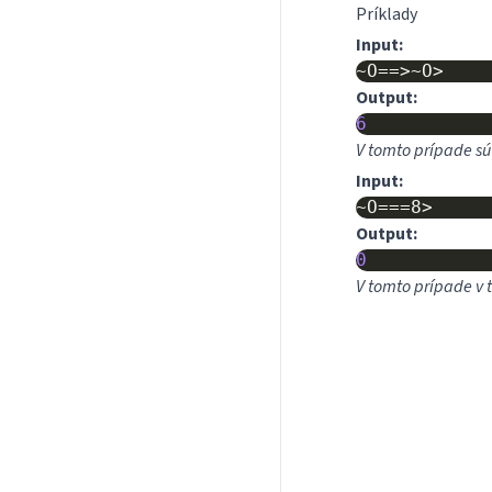
Príklady
Input:
Output:
6
V tomto prípade sú
Input:
Output:
0
V tomto prípade v 