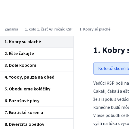
Korešpondenčný seminár z
programovania
Zadania
1. kolo 1. časť 43. ročník KSP
1. Kobry sú plaché
1. Kobry sú plaché
1. Kobry 
2. Ešte čakajte
3. Dole kopcom
Kolo už skončil
4. Yoooy, pauza na obed
Vedúci KSP boli na
5. Obedujeme koláčiky
Čakali, čakali a e
že si spolu s vedúc
6. Bazošové pásy
konečne budú môcť
7. Exotické korenia
V lese pobudli celk
vyšli na lúku s vys
8. Diverzita obedov