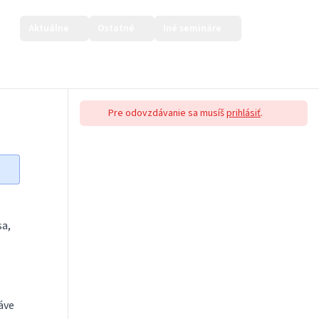
Aktuálne
Ostatné
Iné semináre
Prihlásiť sa
Pre odovzdávanie sa musíš
prihlásiť
.
sa,
áve