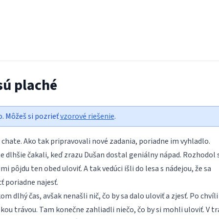
sú plaché
o. Môžeš si pozrieť
vzorové riešenie
.
 chate. Ako tak pripravovali nové zadania, poriadne im vyhladlo.
šte dlhšie čakali, keď zrazu Dušan dostal geniálny nápad. Rozhodol 
imi pôjdu ten obed uloviť. A tak vedúci išli do lesa s nádejou, že sa
 poriadne najesť.
om dlhý čas, avšak nenašli nič, čo by sa dalo uloviť a zjesť. Po chvíli
okou trávou. Tam konečne zahliadli niečo, čo by si mohli uloviť. V tr