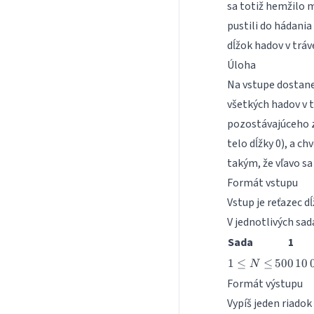
sa totiž hemžilo m
pustili do hádania 
dĺžok hadov v tráv
Úloha
Na vstupe dostane
všetkých hadov v t
pozostávajúceho 
telo dĺžky 0), a ch
takým, že vľavo sa
Formát vstupu
Vstup je reťazec d
V jednotlivých sa
Sada
1
1
500
10\
1
≤
≤
500
10
N
\leq
Formát výstupu
N
Vypíš jeden riadok
\leq