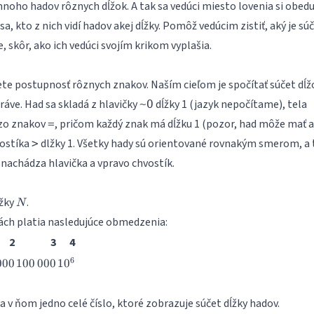
noho hadov rôznych dĺžok. A tak sa vedúci miesto lovenia si obed
sa, kto z nich vidí hadov akej dĺžky. Pomôž vedúcim zistiť, aký je sú
e, skôr, ako ich vedúci svojím krikom vyplašia.
te postupnosť rôznych znakov. Naším cieľom je spočítať súčet dĺž
ráve. Had sa skladá z hlavičky
dĺžky 1 (jazyk nepočítame), tela
~O
zo znakov
, pričom každý znak má dĺžku 1 (pozor, had môže mať a
=
vostíka
dlžky 1. Všetky hady sú orientované rovnakým smerom, a 
>
 nachádza hlavička a vpravo chvostík.
N
ĺžky
.
N
dách platia nasledujúce obmedzenia:
2
3
4
,000
100\,000
10^6
6
000
100
000
1
0
 a v ňom jedno celé číslo, ktoré zobrazuje súčet dĺžky hadov.