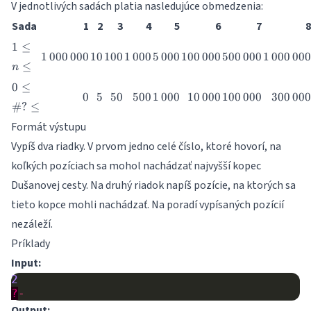
V jednotlivých sadách platia nasledujúce obmedzenia:
Sada
1
2
3
4
5
6
7
8
1
1
≤
1\,000\,000
10
100
1\,000
5\,000
100\,000
500\,000
1\,000\,
1
000
000
10
100
1
000
5
000
100
000
500
000
1
000
000
\leq
≤
n
n
0
\leq
0
≤
0
5
50
500
1\,000
10\,000
100\,000
300\,0
0
5
50
500
1
000
10
000
100
000
300
000
\leq
#
?
≤
\#?
Formát výstupu
\leq
Vypíš dva riadky. V prvom jedno celé číslo, ktoré hovorí, na
koľkých pozíciach sa mohol nachádzať najvyšší kopec
Dušanovej cesty. Na druhý riadok napíš pozície, na ktorých sa
tieto kopce mohli nachádzať. Na poradí vypísaných pozícií
nezáleží.
Príklady
Input:
2
?
-
Output: