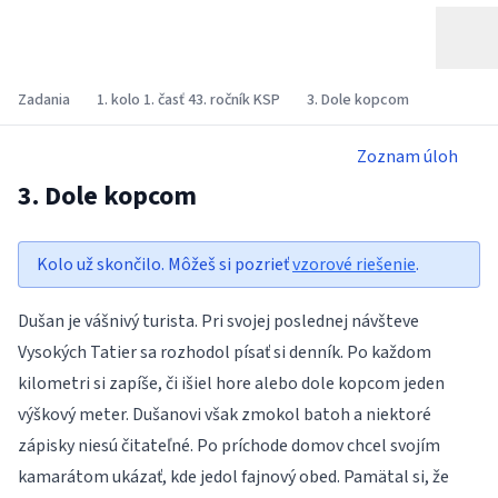
Zadania
1. kolo 1. časť 43. ročník KSP
3. Dole kopcom
Zoznam úloh
3. Dole kopcom
Kolo už skončilo. Môžeš si pozrieť
vzorové riešenie
.
Dušan je vášnivý turista. Pri svojej poslednej návšteve
Vysokých Tatier sa rozhodol písať si denník. Po každom
kilometri si zapíše, či išiel hore alebo dole kopcom jeden
výškový meter. Dušanovi však zmokol batoh a niektoré
zápisky niesú čitateľné. Po príchode domov chcel svojím
kamarátom ukázať, kde jedol fajnový obed. Pamätal si, že