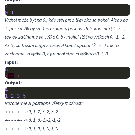
2
0
1
Vrchol môže byť na 0., kde stál pred tým ako sa pohol. Alebo na
1. pozícii. Ak by sa Dušan najprv posunul dole kopcom (
->
)
?
-
tak ak začíname vo výške 0, by mohol stáť vo výškach 0, -1, -2.
Ak by sa Dušan najprv posunul hore kopcom (
->
) tak ak
?
+
začíname vo výške 0, by mohol stáť vo výškach 0, 1, 0 .
Input:
6
+
??
-+-
Output:
4
1
2
3
5
Rozoberme si postupne všetky možnosti:
-> 0, 1, 2, 3, 2, 3, 2
+++-+-
-> 0, 1, 0,-1,-2,-1,-2
+---+-
-> 0, 1, 0, 1, 0, 1, 0
+-+-+-