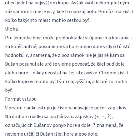
obed jedol na najvyššom kopci. Avšak kvôli nekompletným
záznamom si nie je istý, kde to naozaj bolo. Pomôž mu zistiť
koľko takýchto miest mohlo cestou byť.
Úloha
Pre jednoduchosť môže predpokladať stúpanie
+
a klesanie
-
za konštantné, posunieme sa hore alebo dole vždy o tú istú
hodnotu.
?
, znamená, že z poznámok nie je jasné kam sa
Dušan posunul ale určite vieme povedať, že išiel buď dole
alebo hore – nikdy neostal na tej istej výške. Chceme zistiť
koľko kopcov mohlo byť tými najvyššími, a ktoré to mohli
byť.
Formát vstupu
n
V prvom riadku vstupu je číslo
udávajúce počet zápiskov.
n
n
Na druhom riadku sa nachádza
zápiskov (
,
,
),
+
-
?
n
označujúcich Dušanov pohyb hore a dole.
znamená, že
?
nevieme určiť, či Dušan išiel hore alebo dole.