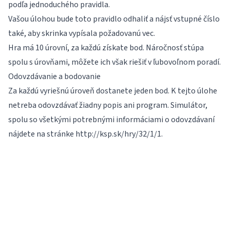
podľa jednoduchého pravidla.
Vašou úlohou bude toto pravidlo odhaliť a nájsť vstupné číslo
také, aby skrinka vypísala požadovanú vec.
Hra má 10 úrovní, za každú získate bod. Náročnosť stúpa
spolu s úrovňami, môžete ich však riešiť v ľubovoľnom poradí.
Odovzdávanie a bodovanie
Za každú vyriešnú úroveň dostanete jeden bod. K tejto úlohe
netreba odovzdávať žiadny popis ani program. Simulátor,
spolu so všetkými potrebnými informáciami o odovzdávaní
nájdete na stránke
http://ksp.sk/hry/32/1/1
.