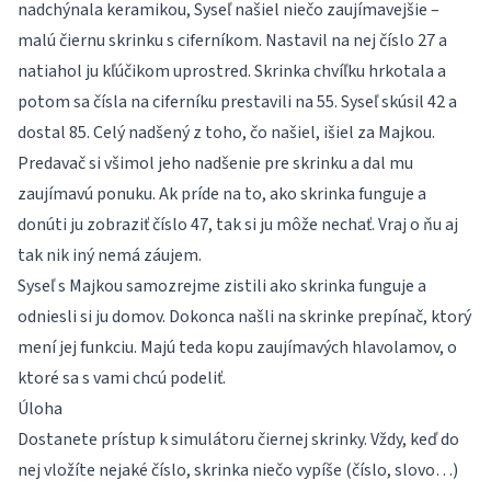
nadchýnala keramikou, Syseľ našiel niečo zaujímavejšie –
malú čiernu skrinku s ciferníkom. Nastavil na nej číslo 27 a
natiahol ju kľúčikom uprostred. Skrinka chvíľku hrkotala a
potom sa čísla na ciferníku prestavili na 55. Syseľ skúsil 42 a
dostal 85. Celý nadšený z toho, čo našiel, išiel za Majkou.
Predavač si všimol jeho nadšenie pre skrinku a dal mu
zaujímavú ponuku. Ak príde na to, ako skrinka funguje a
donúti ju zobraziť číslo 47, tak si ju môže nechať. Vraj o ňu aj
tak nik iný nemá záujem.
Syseľ s Majkou samozrejme zistili ako skrinka funguje a
odniesli si ju domov. Dokonca našli na skrinke prepínač, ktorý
mení jej funkciu. Majú teda kopu zaujímavých hlavolamov, o
ktoré sa s vami chcú podeliť.
Úloha
Dostanete prístup k simulátoru čiernej skrinky. Vždy, keď do
nej vložíte nejaké číslo, skrinka niečo vypíše (číslo, slovo…)