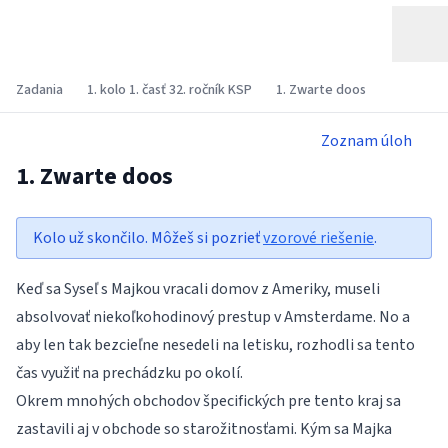
Zadania
1. kolo 1. časť 32. ročník KSP
1. Zwarte doos
Zoznam úloh
1. Zwarte doos
Kolo už skončilo. Môžeš si pozrieť
vzorové riešenie
.
Keď sa Syseľ s Majkou vracali domov z Ameriky, museli
absolvovať niekoľkohodinový prestup v Amsterdame. No a
aby len tak bezcieľne nesedeli na letisku, rozhodli sa tento
čas využiť na prechádzku po okolí.
Okrem mnohých obchodov špecifických pre tento kraj sa
zastavili aj v obchode so starožitnosťami. Kým sa Majka