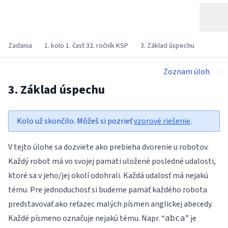
Zadania
1. kolo 1. časť 32. ročník KSP
3. Základ úspechu
Zoznam úloh
3. Základ úspechu
Kolo už skončilo. Môžeš si pozrieť
vzorové riešenie
.
V tejto úlohe sa dozviete ako prebieha dvorenie u robotov.
Každý robot má vo svojej pamäti uložené posledné udalosti,
ktoré sa v jeho/jej okolí odohrali. Každá udalosť má nejakú
tému. Pre jednoduchosť si budeme pamäť každého robota
predstavovať ako reťazec malých písmen anglickej abecedy.
Každé písmeno označuje nejakú tému. Napr. “
” je
abca