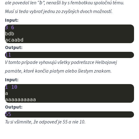
ale povedal len “
”, nenašli by s fembotkou spoločnú tému.
b
Musí si teda vybrať jednu zo zvyšných dvoch možností.
Input:
3
6
bdb
acaabd
Output:
11
V tomto prípade vyhovujú všetky podreťazce Helbojovej
pamäte, ktoré končia piatym alebo šiestym znakom.
Input:
1
10
a
aaaaaaaaaa
Output:
55
Tu si všimnite, že odpoveď je 55 a nie 10.