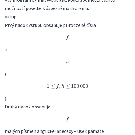
Váš program by mal vypočítať, koľko spomedzi týchto
možností povedie k úspešnému dvoreniu.
Vstup
Prvý riadok vstupu obsahuje prirodzené čísla
f
f
a
h
h
(
1
≤
,
≤
1 \leq f, h \leq 100\,000
100
000
f
h
).
Druhý riadok obsahuje
f
f
malých písmen anglickej abecedy – úsek pamäte