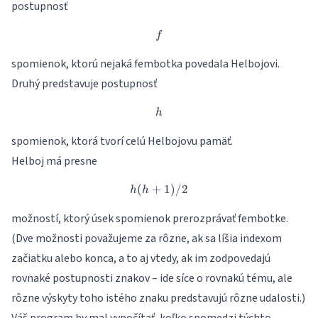
postupnosť
f
f
spomienok, ktorú nejaká fembotka povedala Helbojovi.
Druhý predstavuje postupnosť
h
h
spomienok, ktorá tvorí celú Helbojovu pamäť.
Helboj má presne
(
+
h(h+1)/2
1
)
/2
h
h
možností, ktorý úsek spomienok prerozprávať fembotke.
(Dve možnosti považujeme za rôzne, ak sa líšia indexom
začiatku alebo konca, a to aj vtedy, ak im zodpovedajú
rovnaké postupnosti znakov – ide síce o rovnakú tému, ale
rôzne výskyty toho istého znaku predstavujú rôzne udalosti.)