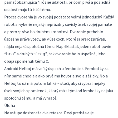
pamäť obsahujúca 4 rôzne udalosti, pričom prvá a posledná
udalosť majú tú istú tému.
Proces dvorenia je vo svojej podstate veľmi jednoduchý. Každý
robot si vyberie nejaký neprázdny súvislý úsek svojej pamäte
a prerozpráva ho druhému robotovi. Dvorenie prebehlo
úspešne práve vtedy, ak v úsekoch, ktoré si prerozprávali,
nájdu nejakú spoločnú tému. Napríklad ak jeden robot povie
“
” a druhý “
”, tak dvorenie bolo úspešné, lebo
bca
efccg
obaja spomenuli tému
.
c
Android Helboj má veľký úspech u fembotiek. Fembotky za
ním samé chodia a ako prvé mu hovoria svoje zážitky. No a
Helboj to už má potom ľahké – stačí, aby si vybral nejaký
úsek svojich spomienok, ktorý má s tými od fembotky nejakú
spoločnú tému, a má vyhraté.
Úloha
Na vstupe dostanete dva reťazce. Prvý predstavuje