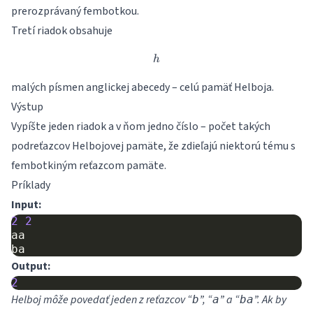
prerozprávaný fembotkou.
Tretí riadok obsahuje
h
h
malých písmen anglickej abecedy – celú pamäť Helboja.
Výstup
Vypíšte jeden riadok a v ňom jedno číslo – počet takých
podreťazcov Helbojovej pamäte, že zdieľajú niektorú tému s
fembotkiným reťazcom pamäte.
Príklady
Input:
2
2
aa
ba
Output:
2
Helboj môže povedať jeden z reťazcov “
”, “
” a “
”. Ak by
b
a
ba