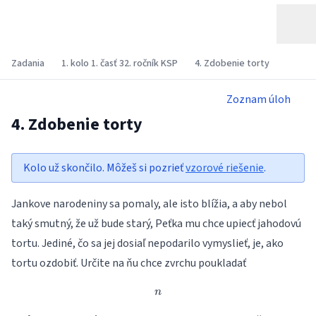
Zadania
1. kolo 1. časť 32. ročník KSP
4. Zdobenie torty
Zoznam úloh
4. Zdobenie torty
Kolo už skončilo. Môžeš si pozrieť
vzorové riešenie
.
Jankove narodeniny sa pomaly, ale isto blížia, a aby nebol
taký smutný, že už bude starý, Peťka mu chce upiecť jahodovú
tortu. Jediné, čo sa jej dosiaľ nepodarilo vymyslieť, je, ako
tortu ozdobiť. Určite na ňu chce zvrchu poukladať
n
n