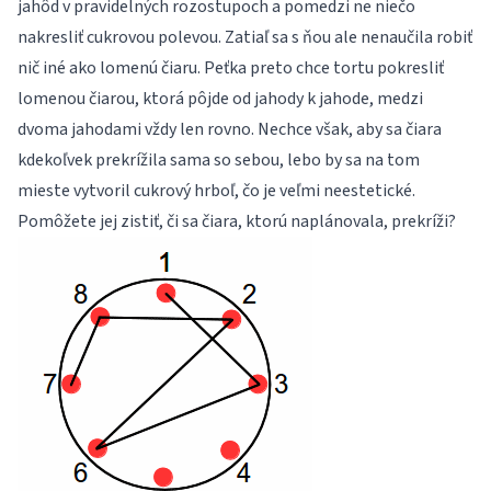
jahôd v pravidelných rozostupoch a pomedzi ne niečo
nakresliť cukrovou polevou. Zatiaľ sa s ňou ale nenaučila robiť
nič iné ako lomenú čiaru. Peťka preto chce tortu pokresliť
lomenou čiarou, ktorá pôjde od jahody k jahode, medzi
dvoma jahodami vždy len rovno. Nechce však, aby sa čiara
kdekoľvek prekrížila sama so sebou, lebo by sa na tom
mieste vytvoril cukrový hrboľ, čo je veľmi neestetické.
Pomôžete jej zistiť, či sa čiara, ktorú naplánovala, prekríži?