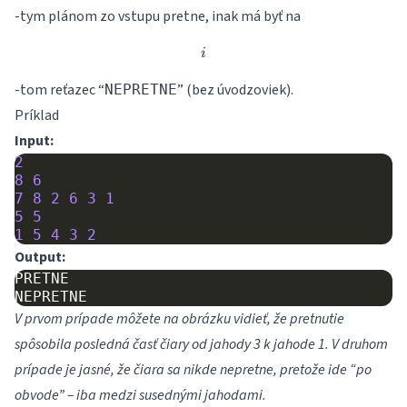
-tym plánom zo vstupu pretne, inak má byť na
i
i
-tom reťazec “
” (bez úvodzoviek).
NEPRETNE
Príklad
Input:
2
8
6
7
8
2
6
3
1
5
5
1
5
4
3
2
Output:
PRETNE

V prvom prípade môžete na obrázku vidieť, že pretnutie
spôsobila posledná časť čiary od jahody 3 k jahode 1.
V druhom
prípade je jasné, že čiara sa nikde nepretne, pretože ide “po
obvode” – iba medzi susednými jahodami.