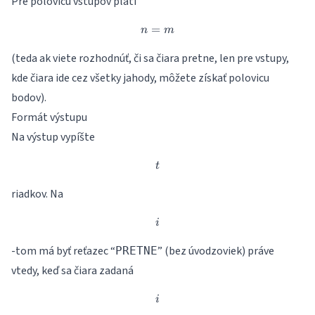
Pre polovicu vstupov platí
=
n = m
n
m
(teda ak viete rozhodnúť, či sa čiara pretne, len pre vstupy,
kde čiara ide cez všetky jahody, môžete získať polovicu
bodov).
Formát výstupu
Na výstup vypíšte
t
t
riadkov. Na
i
i
-tom má byť reťazec “
” (bez úvodzoviek) práve
PRETNE
vtedy, keď sa čiara zadaná
i
i