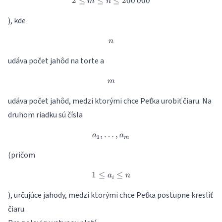
2
≤
≤
2 \leq m \leq n \leq 200\,000
≤
200
000
m
n
), kde
n
n
udáva počet jahôd na torte a
m
m
udáva počet jahôd, medzi ktorými chce Peťka urobiť čiaru. Na
druhom riadku sú čísla
,
…
a_1, \dots, a_m
,
a
a
1
m
(pričom
1
≤
1 \leq a_i \leq n
≤
a
n
i
), určujúce jahody, medzi ktorými chce Peťka postupne kresliť
čiaru.