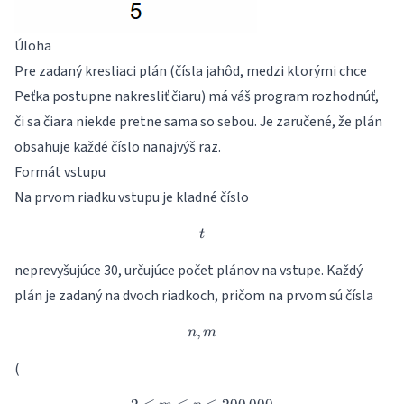
Úloha
Pre zadaný kresliaci plán (čísla jahôd, medzi ktorými chce
Peťka postupne nakresliť čiaru) má váš program rozhodnúť,
či sa čiara niekde pretne sama so sebou. Je zaručené, že plán
obsahuje každé číslo nanajvýš raz.
Formát vstupu
Na prvom riadku vstupu je kladné číslo
t
t
neprevyšujúce 30, určujúce počet plánov na vstupe. Každý
plán je zadaný na dvoch riadkoch, pričom na prvom sú čísla
,
n, m
n
m
(