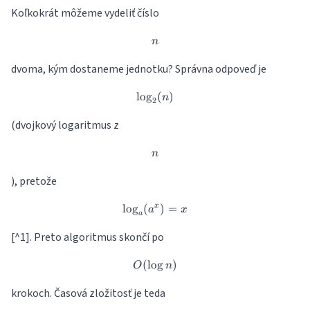
Koľkokrát môžeme vydeliť číslo
n
n
dvoma, kým dostaneme jednotku? Správna odpoveď je
l
o
g
\log_2(n)
(
)
n
2
(dvojkový logaritmus z
n
n
), pretože
l
o
g
(
\log_a(a^x) = x
)
=
x
a
x
a
[^1]. Preto algoritmus skončí po
(
l
o
O(\log n)
g
)
O
n
krokoch. Časová zložitosť je teda