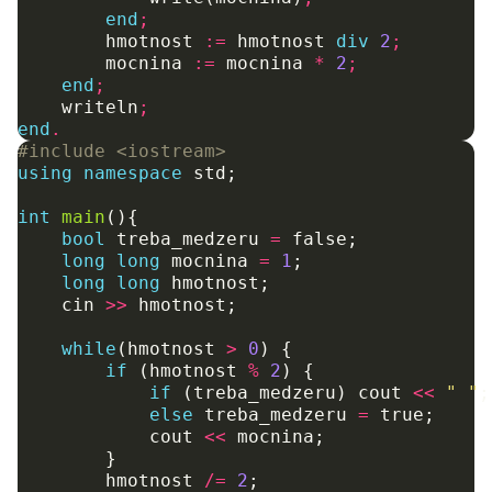
end
;
hmotnost
:=
hmotnost
div
2
;
mocnina
:=
mocnina
*
2
;
end
;
writeln
;
end
.
#include
<iostream>
using
namespace
std
;
int
main
(){
bool
treba_medzeru
=
false
;
long
long
mocnina
=
1
;
long
long
hmotnost
;
cin
>>
hmotnost
;
while
(
hmotnost
>
0
)
{
if
(
hmotnost
%
2
)
{
if
(
treba_medzeru
)
cout
<<
" "
;
else
treba_medzeru
=
true
;
cout
<<
mocnina
;
}
hmotnost
/=
2
;