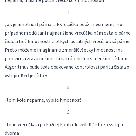
nepárna, musíme použiť vrecúško s hmotnosťou
1
1
, ak je hmotnosť párna tak vrecúško použiť nesmieme. Po
prípadnom odčítaní najmenšieho vrecúška nám ostalo párne
číslo a tiež hmotnosti všetkých ostatných vrecúšok sú párne.
Preto môžeme imaginárne zmenšiť všetky hmotnosti na
polovicu a zrazu riešime tú istú úlohu len s menšími číslami.
Algoritmus bude teda opakovane kontrolovať paritu čísla zo
vstupu. Keď je číslo v
i
i
-tom kole nepárne, vypíše hmotnosť
i
i
-teho vrecúška a po každej kontrole vydelí číslo zo vstupu
dvoma.