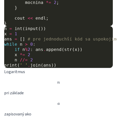
mocnina
*=
2
;
}
cout
<<
endl
;
}
n
=
int
(
input
())
x
=
1
ans
=
[]
# pre jednoduchší kód sa uspokojím
while
n
>
0
:
if
n
%
2
:
ans
.
append
(
str
(
x
))
x
*=
2
n
//=
2
print
(
' '
.
join
(
ans
))
Logaritmus
n
n
pri základe
a
a
zapisovaný ako