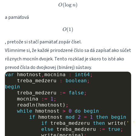
(
l
o
O(\log n)
g
)
O
n
a pamäťová
(
O(1)
1
)
O
, pretože si stačí pamätať zopár čísel.
Všimnime si, že každé prirodzené číslo sa dá zapísať ako súčet
rôznych mocnín dvojek. Tento rozklad je skoro to isté ako
prevod čísla do dvojkovej (binárej) sústavy.
var
hmotnost
,
mocnina
:
int64
;
treba_medzeru
:
boolean
;
begin
treba_medzeru
:=
false
;
mocnina
:=
1
;
readln
(
hmotnost
)
;
while
hmotnost
>
0
do
begin
if
hmotnost
mod
2
=
1
then
begin
if
treba_medzeru
then
write
(
' '
else
treba_medzeru
:=
true
;
write
(
mocnina
)
;