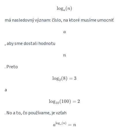
l
o
g
\log_a(n)
(
)
n
a
má nasledovný význam: číslo, na ktoré musíme umocniť
a
a
, aby sme dostali hodnotu
n
n
. Preto
l
o
g
(
8
\log_2(8)=3
)
=
3
2
a
l
o
g
(
100
\log_{10}(100)=2
)
=
2
10
. No a to, čo používame, je vzťah
l
o
g
(
)
a^{\log_a(n)}=n
=
n
a
n
a