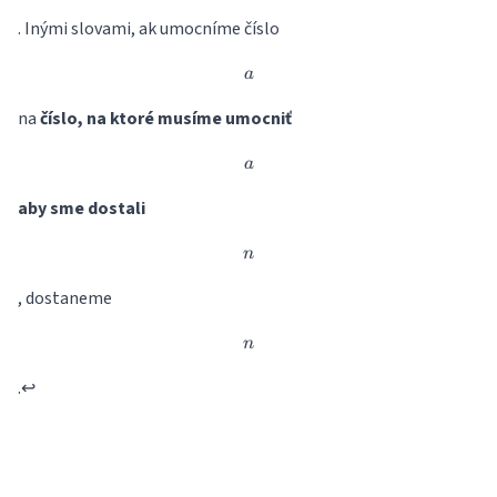
. Inými slovami, ak umocníme číslo
a
a
na
číslo, na ktoré musíme umocniť
a
a
aby sme dostali
n
n
, dostaneme
n
n
.
↩