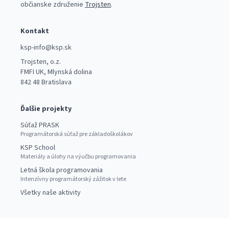
občianske združenie
Trojsten
.
Kontakt
ksp-info@ksp.sk
Trojsten, o.z.
FMFI UK, Mlynská dolina
842 48 Bratislava
Ďalšie projekty
Súťaž PRASK
Programátorská súťaž pre základoškolákov
KSP School
Materiály a úlohy na výučbu programovania
Letná škola programovania
Intenzívny programátorský zážitok v lete
Všetky naše aktivity