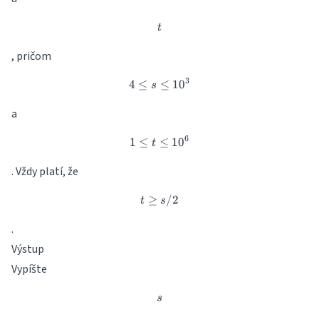
t
t
, pričom
3
4
≤
4\leq s\leq 10^3
≤
1
0
s
a
6
1
≤
≤
1\leq t\leq 10^6
1
0
t
. Vždy platí, že
≥
t \geq s/2
/2
t
s
.
Výstup
Vypíšte
s
s