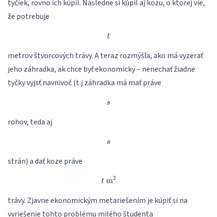
tyčiek, rovno ich kúpil. Následne si kúpil aj kozu, o ktorej vie,
že potrebuje
t
t
metrov štvorcových trávy. A teraz rozmýšľa, ako má vyzerať
jeho záhradka, ak chce byť ekonomický – nenechať žiadne
tyčky vyjsť navnivoč (t.j záhradka má mať práve
s
s
rohov, teda aj
s
s
strán) a dať koze práve
2
m
t~\mathrm{m}^2
t
trávy. Zjavne ekonomickým metariešením je kúpiť si na
vyriešenie tohto problému milého študenta