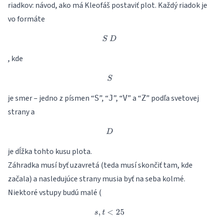
riadkov: návod, ako má Kleofáš postaviť plot. Každý riadok je
vo formáte
S~D
S
D
, kde
S
S
je smer – jedno z písmen “
”, “
”, “
” a “
” podľa svetovej
S
J
V
Z
strany a
D
D
je dĺžka tohto kusu plota.
Záhradka musí byť uzavretá (teda musí skončiť tam, kde
začala) a nasledujúce strany musia byť na seba kolmé.
Niektoré vstupy budú malé (
,
<
s, t < 25
25
s
t