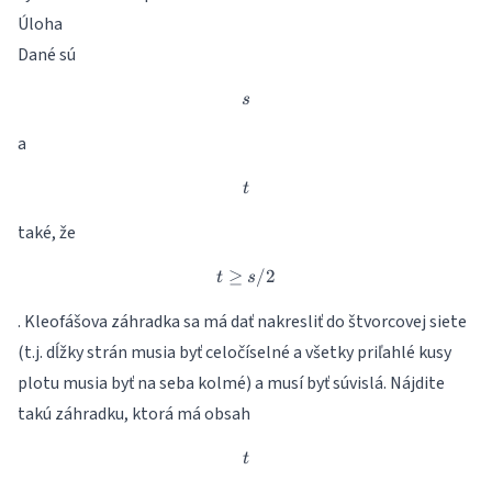
Úloha
Dané sú
s
s
a
t
t
také, že
≥
t \geq s/2
/2
t
s
. Kleofášova záhradka sa má dať nakresliť do štvorcovej siete
(t.j. dĺžky strán musia byť celočíselné a všetky priľahlé kusy
plotu musia byť na seba kolmé) a musí byť súvislá. Nájdite
takú záhradku, ktorá má obsah
t
t