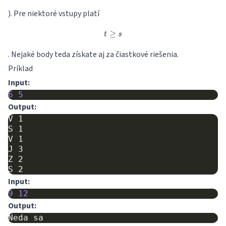
). Pre niektoré vstupy platí
≥
t \geq s
t
s
. Nejaké body teda získate aj za čiastkové riešenia.
Príklad
Input:
6
5
Output:
V 1

S 1

V 1

J 3

Z 2

Input:
9
12
Output: