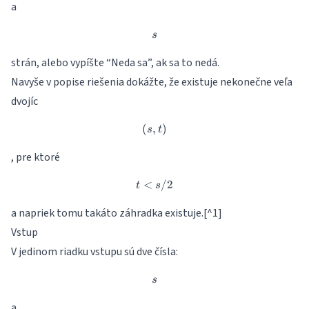
a
s
s
strán, alebo vypíšte “Neda sa”, ak sa to nedá.
Navyše v popise riešenia dokážte, že existuje nekonečne veľa
dvojíc
(
,
(s, t)
)
s
t
, pre ktoré
<
t < s/2
/2
t
s
a napriek tomu takáto záhradka existuje.[^1]
Vstup
V jedinom riadku vstupu sú dve čísla:
s
s
a