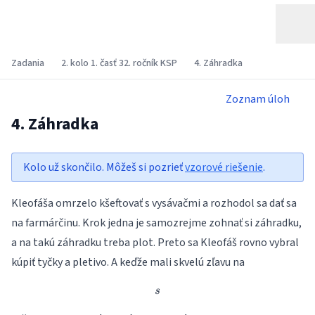
Zadania
2. kolo 1. časť 32. ročník KSP
4. Záhradka
Zoznam úloh
4. Záhradka
Kolo už skončilo. Môžeš si pozrieť
vzorové riešenie
.
Kleofáša omrzelo kšeftovať s vysávačmi a rozhodol sa dať sa
na farmárčinu. Krok jedna je samozrejme zohnať si záhradku,
a na takú záhradku treba plot. Preto sa Kleofáš rovno vybral
kúpiť tyčky a pletivo. A keďže mali skvelú zľavu na
s
s