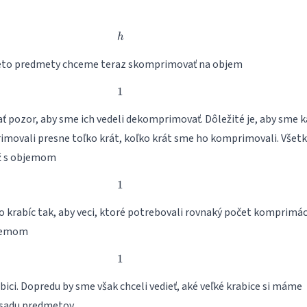
h
h
tieto predmety chceme teraz skomprimovať na objem
1
1
ať pozor, aby sme ich vedeli dekomprimovať. Dôležité je, aby sme 
ovali presne toľko krát, koľko krát sme ho komprimovali. Všetk
už s objemom
1
1
do krabíc tak, aby veci, ktoré potrebovali rovnaký počet komprimáci
bjemom
1
1
krabici. Dopredu by sme však chceli vedieť, aké veľké krabice si máme
 sadu predmetov.