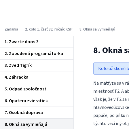
Korešpondenčný seminár z
programovania
Zadania
2. kolo 1. časť 32. ročník KSP
8. Okná sa vymieňajú
1. Zwarte doos 2
8. Okná 
2. Zobudená programátorka
3. Zved Tigrík
Kolo už skončil
4. Záhradka
Na matfyze sa v rá
5. Odpad spoločnosti
miestnosť T2. A a
však je, že v T2 s
6. Opatera zvieratiek
hlavnovedúcovskej 
7. Osobná doprava
papuče, po pílku n
týchto vecí iný ob
8. Okná sa vymieňajú