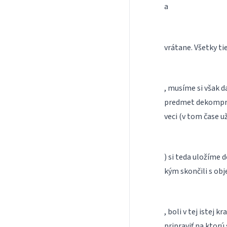
a
vrátane. Všetky 
, musíme si však d
predmet dekomprim
veci (v tom čase 
) si teda uložíme 
kým skončili s o
, boli v tej istej 
pripraviť na ktorú