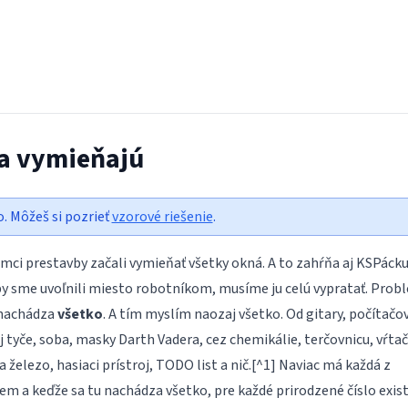
sa vymieňajú
o. Môžeš si pozrieť
vzorové riešenie
.
mci prestavby začali vymieňať všetky okná. A to zahŕňa aj KSPáck
by sme uvoľnili miesto robotníkom, musíme ju celú vypratať. Prob
a nachádza
všetko
. A tím myslím naozaj všetko. Od gitary, počítačov
tyče, soba, masky Darth Vadera, cez chemikálie, terčovnicu, vŕtač
a železo, hasiaci prístroj, TODO list a nič.[^1] Naviac má každá z
jem a keďže sa tu nachádza všetko, pre každé prirodzené číslo exis