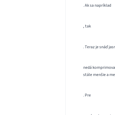
. Ak sa napríklad
, tak
. Teraz je snáď j
nedá komprimovať
stále menšie a m
. Pre