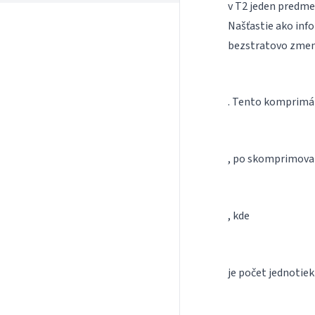
v T2 jeden predm
Našťastie ako inf
bezstratovo zmen
. Tento komprimát
, po skomprimova
, kde
je počet jednotiek