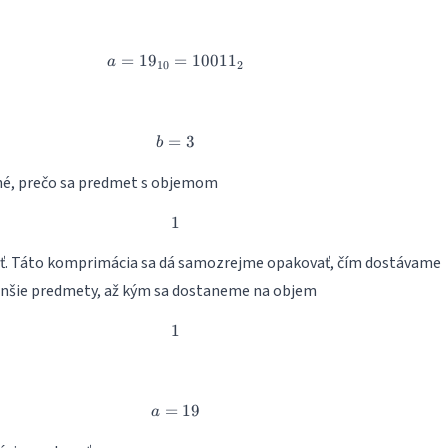
=
1
9
=
a=19_{10}=10011_2
1001
1
a
10
2
=
b=3
3
b
asné, prečo sa predmet s objemom
1
1
. Táto komprimácia sa dá samozrejme opakovať, čím dostávame
enšie predmety, až kým sa dostaneme na objem
1
1
=
a=19
19
a