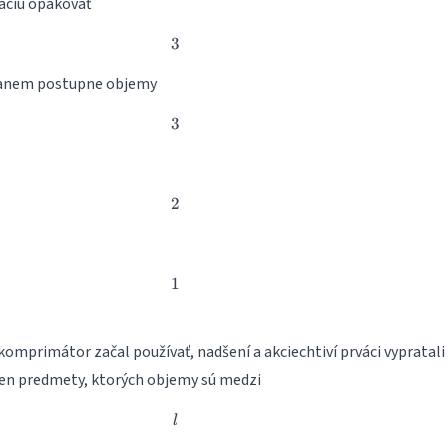
ciu opakovať
3
3
tanem postupne objemy
3
3
2
2
1
1
komprimátor začal používať, nadšení a akciechtiví prváci vypratali 
 len predmety, ktorých objemy sú medzi
l
l