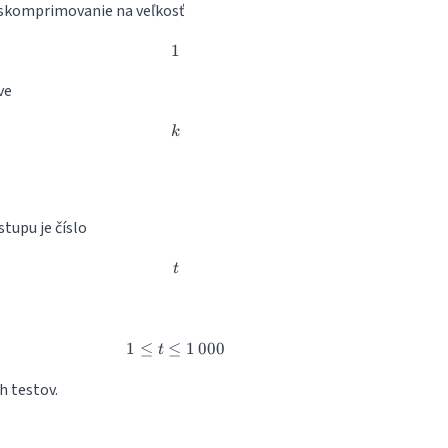
h skomprimovanie na veľkosť
1
1
ve
k
k
tupu je číslo
t
t
1
≤
≤
1 \leq t \leq 1\,000
1
000
t
h testov.