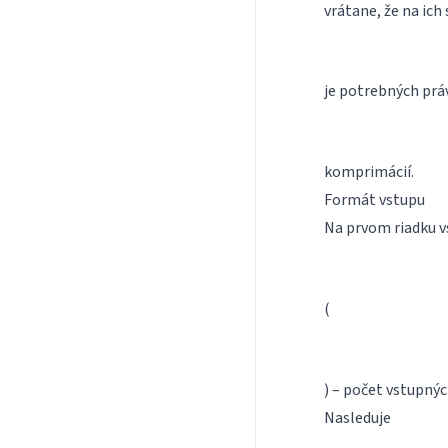
vrátane, že na ic
je potrebných prá
komprimácií.
Formát vstupu
Na prvom riadku vs
(
) – počet vstupnýc
Nasleduje