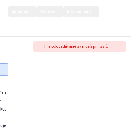
Aktuálne
Ostatné
Iné semináre
Prihlásiť sa
Pre odovzdávanie sa musíš
prihlásiť
.
u
lém
,
ku,
tuje