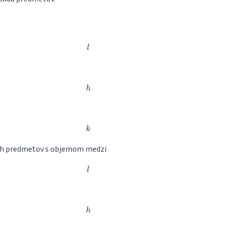
l
l
h
h
k
k
ých predmetov s objemom medzi
l
l
h
h