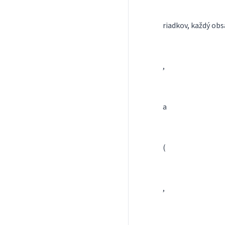
riadkov, každý obsa
,
a
(
,