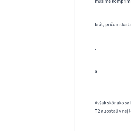
musíme komprimá
krát, pričom dos
,
a
.
Avšak skôr ako sa 
T2 a zostali v nej