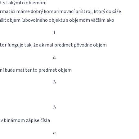
et s takýmto objemom.
ormatici máme dobrý komprimovací prístroj, ktorý dokáže
šiť objem ľubovoľného objektu s objemom väčším ako
1
1
or funguje tak, že ak mal predmet pôvodne objem
a
a
ní bude mať tento predmet objem
b
b
b
b
 v binárnom zápise čísla
a
a