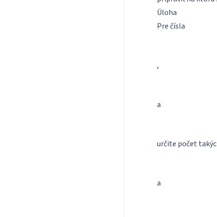
Úloha
Pre čísla
,
a
určite počet tak
a