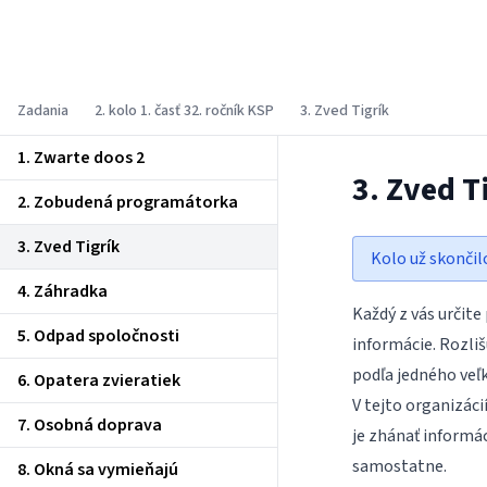
Korešpondenčný seminár z
programovania
Zadania
2. kolo 1. časť 32. ročník KSP
3. Zved Tigrík
1. Zwarte doos 2
3. Zved T
2. Zobudená programátorka
3. Zved Tigrík
Kolo už skončil
4. Záhradka
Každý z vás určit
5. Odpad spoločnosti
informácie. Rozliš
podľa jedného veľ
6. Opatera zvieratiek
V tejto organizáci
7. Osobná doprava
je zhánať informác
samostatne.
8. Okná sa vymieňajú