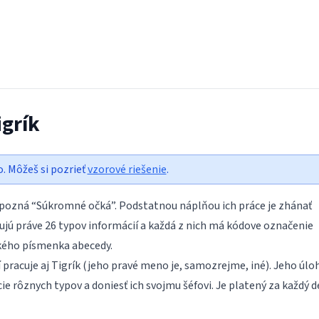
igrík
o. Môžeš si pozrieť
vzorové riešenie
.
e pozná “Súkromné očká”. Podstatnou náplňou ich práce je zhánať
ujú práve 26 typov informácií a každá z nich má kódove označenie
kého písmenka abecedy.
í pracuje aj Tigrík (jeho pravé meno je, samozrejme, iné). Jeho úlo
ie rôznych typov a doniesť ich svojmu šéfovi. Je platený za každý 