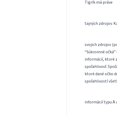
Tigrík má práve
tajných zdrojov. K
svojich zdrojov (p
“Súkromné očká” s
informácií, ktoré
spoľahlivosť. Spoľ
ktoré dané očko do
spoľahlivostí všet
informácií typu
A