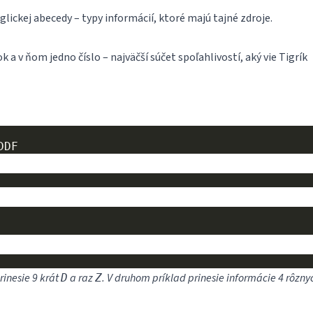
lickej abecedy – typy informácií, ktoré majú tajné zdroje.
k a v ňom jedno číslo – najväčší súčet spoľahlivostí, aký vie Tigrík
DDF
rinesie 9 krát
a raz
. V druhom príklad prinesie informácie 4 rôzny
D
Z