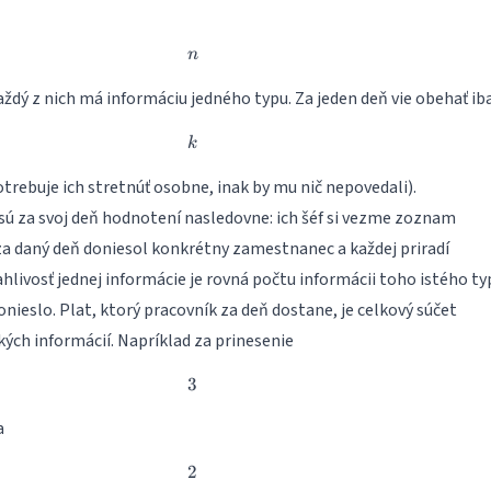
n
n
aždý z nich má informáciu jedného typu. Za jeden deň vie obehať ib
k
k
otrebuje ich stretnúť osobne, inak by mu nič nepovedali).
ú za svoj deň hodnotení nasledovne: ich šéf si vezme zoznam
 za daný deň doniesol konkrétny zamestnanec a každej priradí
ahlivosť jednej informácie je rovná počtu informácii toho istého ty
nieslo. Plat, ktorý pracovník za deň dostane, je celkový súčet
kých informácií. Napríklad za prinesenie
3
3
a
2
2