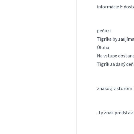
informácie
dost
F
peňazí.
Tigríka by zaujíma
Úloha
Na vstupe dostane
Tigrík za daný de
znakov, v ktorom
-ty znak predstavu