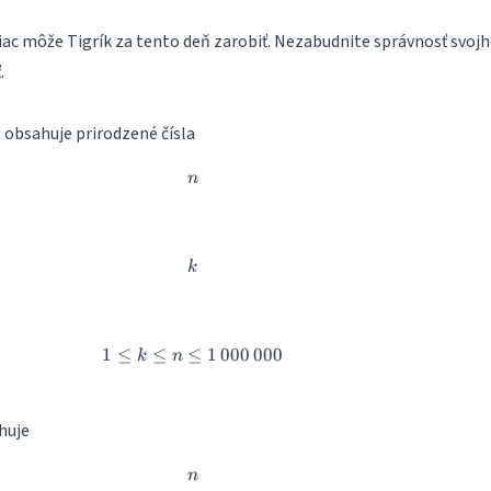
viac môže Tigrík za tento deň zarobiť. Nezabudnite správnosť svoj
.
 obsahuje prirodzené čísla
n
n
k
k
1
≤
≤
≤
1 \leq k \leq n \leq 1\,000\,000
1
000
000
k
n
huje
n
n