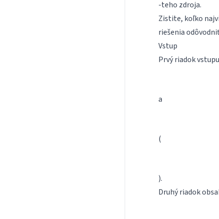
-teho zdroja.
Zistite, koľko naj
riešenia odôvodniť
Vstup
Prvý riadok vstupu
a
(
).
Druhý riadok obsa