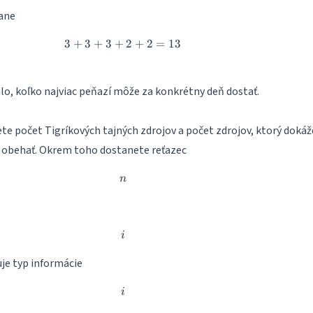
ane
3
+
3
+
3
+
3+3+3 + 2+2 = 13
2
+
2
=
13
lo, koľko najviac peňazí môže za konkrétny deň dostať.
te počet Tigríkových tajných zdrojov a počet zdrojov, ktorý dokáž
ň obehať. Okrem toho dostanete reťazec
n
n
i
i
je typ informácie
i
i