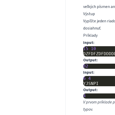
veľkých písmen ang
Výstup
Vypíšte jeden riado
dosiahnuť.
Príklady
Input:
15
10
DZFDFZDFDDDD
Output:
82
Input:
6
4
YJSNPI
Output:
4
V prvom príklade p
typov.