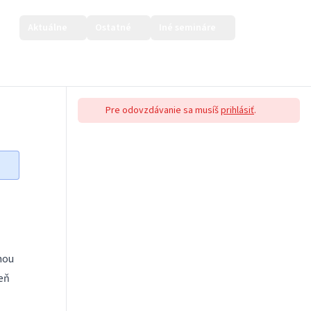
Aktuálne
Ostatné
Iné semináre
Prihlásiť sa
Pre odovzdávanie sa musíš
prihlásiť
.
hou
deň