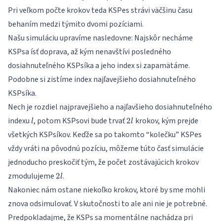
Pri veľkom počte krokov teda KSPes strávi väčšinu času
behaním medzi týmito dvomi pozíciami.
Našu simuláciu upravíme nasledovne: Najskôr necháme
KSPsa ísť doprava, až kým nenavštívi posledného
dosiahnuteľného KSPsíka a jeho index si zapamätáme.
Podobne si zistíme index najľavejšieho dosiahnuteľného
KSPsíka.
Nech je rozdiel najpravejšieho a najľavšieho dosiahnuteľného
l
2l
indexu
, potom KSPsovi bude trvať
krokov, kým prejde
2
l
l
všetkých KSPsíkov. Keďže sa po takomto “kolečku” KSPes
vždy vráti na pôvodnú pozíciu, môžeme túto časť simulácie
jednoducho preskočiť tým, že počet zostávajúcich krokov
2l
zmodulujeme
.
2
l
Nakoniec nám ostane niekoľko krokov, ktoré by sme mohli
znova odsimulovať. V skutočnosti to ale ani nie je potrebné.
Predpokladajme, že KSPs sa momentálne nachádza pri