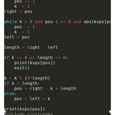
pos
+=
1
k
-=
1
right
=
pos
while
k
>
0
and
pos
-
1
>=
0
and
abs
(
ksps
[
pos
pos
-=
1
k
-=
1
left
=
pos
length
=
right
-
left
if
k
==
0
or
length
==
0
:
print
(
ksps
[
pos
])
exit
()
k
=
k
%
(
2
*
length
)
if
k
>
length
:
pos
=
right
-
k
+
length
else
:
pos
=
left
+
k
print
(
ksps
[
pos
])
#include
<iostream>