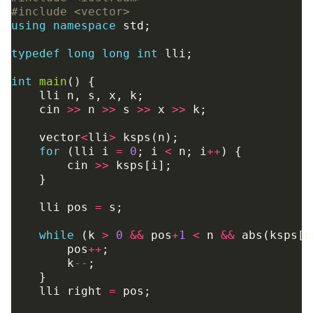
#include
<vector>
using
namespace
std
;
typedef
long
long
int
lli
;
int
main
()
{
lli
n
,
s
,
x
,
k
;
cin
>>
n
>>
s
>>
x
>>
k
;
vector
<
lli
>
ksps
(
n
);
for
(
lli
i
=
0
;
i
<
n
;
i
++
)
{
cin
>>
ksps
[
i
];
}
lli
pos
=
s
;
while
(
k
>
0
&&
pos
+
1
<
n
&&
abs
(
ksps
[
p
pos
++
;
k
--
;
}
lli
right
=
pos
;