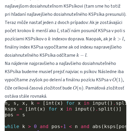
najľavejšom dosiahnuteľnom KSPsíkovi (tam sme ho totiž
pri hľadaní najľavejšieho dosiahnuteľného KSPsíka presunuli).
Teraz môže nastať jeden z dvoch prípadov: Ak je zostávajúci
k
l
počet krokov
menší ako
, stačí nám posunúť KSPsa v poli s
k
l
k
k
pozíciami KSPsíkov o
indexov doprava. Naopak, ak je
,
>
k
k
l
>
finálny index KSPsa vypočítame ak od indexu napravejšieho
l
k
dosiahnuteľného KSPsíka odčítame
.
−
k
l
-
Na nájdenie najpravšieho a najľavšieho dosiahnuteľného
l
n
KSPsíka budeme musieť prejsť najviac
psíkov. Následne iba
n
O(1)
vypočítame zvyšok po delení a finálnu pozíciu KSPsa v
,
(
1
)
O
O(n)
čiže celková časová zložitosť bude
. Pamäťová zložitosť
(
)
O
n
ostáva stále rovnaká.
n
,
s
,
x
,
k
=
[
int
(
x
)
for
x
in
input
()
.
split
ksps
=
[
int
(
x
)
for
x
in
input
()
.
split
()]
pos
=
s
while
k
>
0
and
pos
+
1
<
n
and
abs
(
ksps
[
pos
]