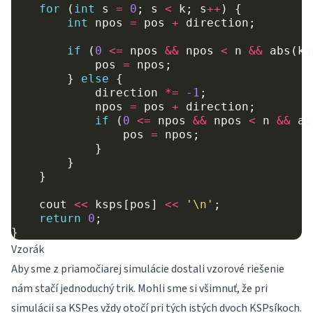
for
(
int
s
=
0
;
s
<
k
;
s
++
)
{
int
npos
=
pos
+
direction
;
if
(
0
<=
npos
&&
npos
<
n
&&
abs
(
ks
pos
=
npos
;
}
else
{
direction
*=
-1
;
npos
=
pos
+
direction
;
if
(
0
<=
npos
&&
npos
<
n
&&
ab
pos
=
npos
;
}
}
}
cout
<<
ksps
[
pos
]
<<
'\n'
;
return
0
;
}
Vzorák
Aby sme z priamočiarej simulácie dostali vzorové riešenie
nám stačí jednoduchý trik. Mohli sme si všimnuť, že pri
simulácii sa KSPes vždy otočí pri tých istých dvoch KSPsíkoch.