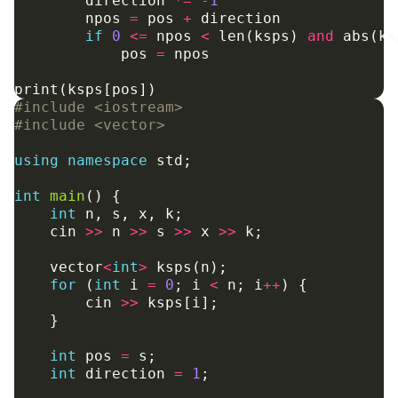
direction
*=
-
1
npos
=
pos
+
direction
if
0
<=
npos
<
len
(
ksps
)
and
abs
(
ks
pos
=
npos
print
(
ksps
[
pos
])
#include
<iostream>
#include
<vector>
using
namespace
std
;
int
main
()
{
int
n
,
s
,
x
,
k
;
cin
>>
n
>>
s
>>
x
>>
k
;
vector
<
int
>
ksps
(
n
);
for
(
int
i
=
0
;
i
<
n
;
i
++
)
{
cin
>>
ksps
[
i
];
}
int
pos
=
s
;
int
direction
=
1
;