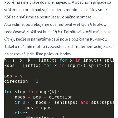
x
ktorému sme práve došli, je najviac
. V opačnom prípade sa
x
vrátime na predchádzajúci index, zmeníme aktuálny smer
KSPsa a skúsime sa posunúť sa v opačnom smere.
k
Ako vidíme, potrebujeme odsimulovať všetkých
krokov,
k
O(k)
O(
teda časová zložitosť bude
. Pamäťová zložitosť je zase
(
)
O
k
, keďže si pamätáme celé pole s pozíciami KSPsíkov.
(
)
O
n
Takéto riešenie mohlo (v závislosti od implementácie) získať
na testovači približne polovicu bodov.
n
,
s
,
x
,
k
=
[
int
(
x
)
for
x
in
input
()
.
split
ksps
=
[
int
(
x
)
for
x
in
input
()
.
split
()]
pos
=
s
direction
=
1
for
step
in
range
(
k
):
npos
=
pos
+
direction
if
0
<=
npos
<
len
(
ksps
)
and
abs
(
ksps
[
n
pos
=
npos
else
: