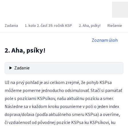
Zadania
1. kolo 2. časť 39. ročník KSP
2. Aha, psíky!
Riešenie
Zoznam úloh
2. Aha, psíky!
Zadanie
Už na prvý pohľad je asi celkom zrejmé, že pohyb KSPsa
môžeme pomerne jednoducho odsimulovať. Stačí si pamätať
pole s pozíciami KSPsíkov, našu aktuálnu pozíciu a smer.
Následne sa v každom kroku posunieme v poli o jeden index
doprava/doľava (podľa aktuálneho smeru KSPsa) a overíme,
či vzdialenosť od pôvodnej pozície KSPsa ku KSPsíkovi, ku