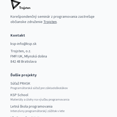
Korešpondenčný seminár z programovania zastrešuje
občianske združenie
Trojsten
.
Kontakt
ksp-info@ksp.sk
Trojsten, o.z.
FMFI UK, Mlynská dolina
842 48 Bratislava
Ďalšie projekty
Súťaž PRASK
Programátorská súťaž pre základoškolákov
KSP School
Materiály a úlohy na výučbu programovania
Letná škola programovania
Intenzívny programátorský zážitok v lete