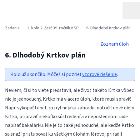
Zadania
1. kolo 2. časť 39. ročník KSP
6. Dlhodobý Krtkov plán
Zoznam úloh
6. Dlhodobý Krtkov plán
Kolo už skončilo. Môžeš si pozrieť
vzorové riešenie
.
Neviem, či si to viete predstaviť, ale život takéto Krtka vôbec
nie je jednoduchý. Krtko má viacero úloh, ktoré musí spraviť.
Napr. vykopať tunel, rozryť nejakú záhradu, natočiť nové diely
Krtka, pripraviť niekoľko sústredení a v neposlednom rade
napísať bakalárku. Nie je to také jednoduché, ale keďže Krtko
sa snaží pristupovať ku všetkým úlohám férovo, priradil