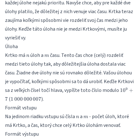
každej úlohe nejakú prioritu. Navyše chce, aby pre každé dve
úlohy platilo, že dôležitej z nich venuje viac času. Krtka teraz
zaujíma koľkými spôsobmi vie rozdeliť svoj čas medzi jeho
úlohy. Keďže táto úloha nie je medzi Krtkovými, musíte ju
vyriešiť vy.
Úloha
n
m
Krtko má
úloh a
času. Tento čas chce (celý) rozdeliť
n
m
medzi tieto úlohy tak, aby dôležitejšia úloha dostala viac
času. Žiadne dve úlohy nie sú rovnako dôležité. Vašou úlohou
je vypočítať, koľkými spôsobmi sa to dá urobiť. Keďže Krtkovi
10^9+7
9
sa z veľkých čísel točí hlava, vypíšte toto číslo modulo
1
0
+
1\,000\,000\,007
(
).
7
1
000
000
007
Formát vstupu
n
m
Na jedinom riadku vstupu sú čísla
a
- počet úloh, ktoré
n
m
má Krtko, a čas, ktorý chce celý Krtko úlohám venovať.
Formát výstupu