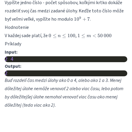
Vypíšte jedno číslo - počet spôsobov, koľkými krtko dokáže
rozdeliť svoj čas medzi zadané úlohy. Keďže toto číslo môže
10^9+7
9
byť veľmi veľké, vypíšte ho modulo
.
1
0
+
7
Hodnotenie
0
1 \leq
V každej sade platí, že
,
0
≤
≤
100
1
≤
<
50
000
n
m
\leq
m <
Príklady
n
50\,000
Input:
\leq
100
2
4
Output:
2
Buď rozdelí čas medzi úlohy ako 0 a 4, alebo ako 1 a 3. Menej
dôležitej úlohe nemôže venovať 2 alebo viac času, lebo potom
by dôležitejšej úlohe nemohol venovať viac času ako menej
dôležitej (teda viac ako 2).