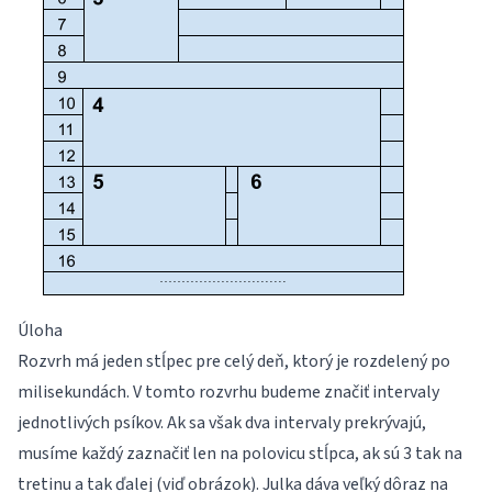
Úloha
Rozvrh má jeden stĺpec pre celý deň, ktorý je rozdelený po
milisekundách. V tomto rozvrhu budeme značiť intervaly
jednotlivých psíkov. Ak sa však dva intervaly prekrývajú,
musíme každý zaznačiť len na polovicu stĺpca, ak sú 3 tak na
tretinu a tak ďalej (viď obrázok). Julka dáva veľký dôraz na