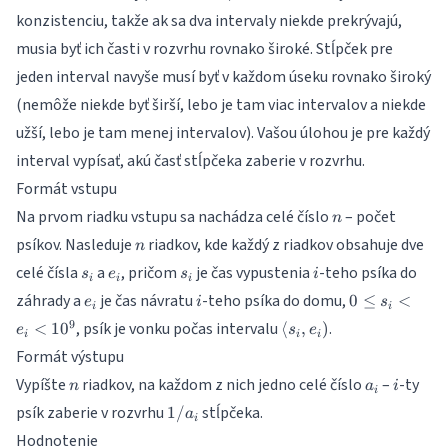
konzistenciu, takže ak sa dva intervaly niekde prekrývajú,
musia byť ich časti v rozvrhu rovnako široké. Stĺpček pre
jeden interval navyše musí byť v každom úseku rovnako široký
(nemôže niekde byť širší, lebo je tam viac intervalov a niekde
užší, lebo je tam menej intervalov). Vašou úlohou je pre každý
interval vypísať, akú časť stĺpčeka zaberie v rozvrhu.
Formát vstupu
n
Na prvom riadku vstupu sa nachádza celé číslo
– počet
n
n
psíkov. Nasleduje
riadkov, kde každý z riadkov obsahuje dve
n
s_i
e_i
s_i
i
celé čísla
a
, pričom
je čas vypustenia
-teho psíka do
s
e
s
i
i
i
i
e_i
i
0
záhrady a
je čas návratu
-teho psíka do domu,
0
≤
<
e
i
s
i
i
\leq
\langle
9
, psík je vonku počas intervalu
.
<
1
0
⟨
,
)
e
s
e
s_i
i
i
i
s_i, e_i
Formát výstupu
<
)
e_i
n
a_i
i
Vypíšte
riadkov, na každom z nich jedno celé číslo
–
-ty
n
a
i
i
<
1/a_i
psík zaberie v rozvrhu
stĺpčeka.
1/
a
10^9
i
Hodnotenie