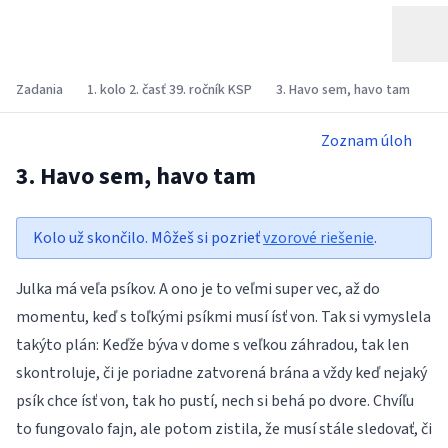
Zadania
1. kolo 2. časť 39. ročník KSP
3. Havo sem, havo tam
Zoznam úloh
3. Havo sem, havo tam
Kolo už skončilo. Môžeš si pozrieť
vzorové riešenie
.
Julka má veľa psíkov. A ono je to veľmi super vec, až do
momentu, keď s toľkými psíkmi musí ísť von. Tak si vymyslela
takýto plán: Keďže býva v dome s veľkou záhradou, tak len
skontroluje, či je poriadne zatvorená brána a vždy keď nejaký
psík chce ísť von, tak ho pustí, nech si behá po dvore. Chvíľu
to fungovalo fajn, ale potom zistila, že musí stále sledovať, či