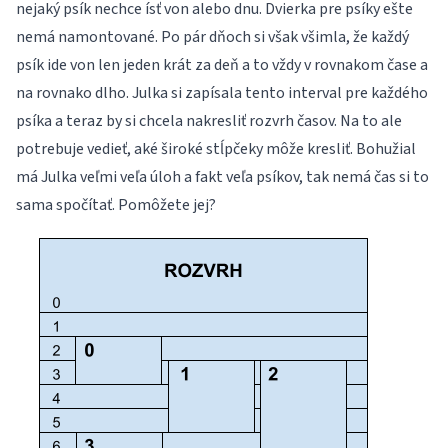
nejaký psík nechce ísť von alebo dnu. Dvierka pre psíky ešte
nemá namontované. Po pár dňoch si však všimla, že každý
psík ide von len jeden krát za deň a to vždy v rovnakom čase a
na rovnako dlho. Julka si zapísala tento interval pre každého
psíka a teraz by si chcela nakresliť rozvrh časov. Na to ale
potrebuje vedieť, aké široké stĺpčeky môže kresliť. Bohužial
má Julka veľmi veľa úloh a fakt veľa psíkov, tak nemá čas si to
sama spočítať. Pomôžete jej?