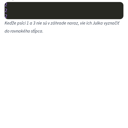
2
2
2
Keďže psíci 1 a 3 nie sú v záhrade naraz, vie ich Julka vyznačiť
do rovnakého stĺpca.