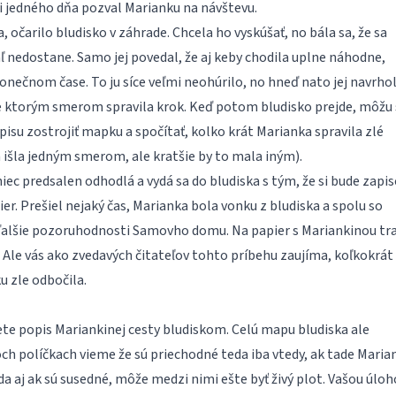
i jedného dňa pozval Marianku na návštevu.
, očarilo bludisko v záhrade. Chcela ho vyskúšať, no bála sa, že sa
iaľ nedostane. Samo jej povedal, že aj keby chodila uplne náhodne,
onečnom čase. To ju síce veľmi neohúrilo, no hneď nato jej navrhol
še ktorým smerom spravila krok. Keď potom bludisko prejde, môžu 
isu zostrojiť mapku a spočítať, kolko krát Marianka spravila zlé
 išla jedným smerom, ale kratšie by to mala iným).
ec predsalen odhodlá a vydá sa do bludiska s tým, že si bude zapis
ier. Prešiel nejaký čas, Marianka bola vonku z bludiska a spolu so
alšie pozoruhodnosti Samovho domu. Na papier s Mariankinou tr
. Ale vás ako zvedavých čitateľov tohto príbehu zaujíma, koľkokrát
u zle odbočila.
te popis Mariankinej cesty bludiskom. Celú mapu bludiska ale
h políčkach vieme že sú priechodné teda iba vtedy, ak tade Maria
da aj ak sú susedné, môže medzi nimi ešte byť živý plot. Vašou úlo