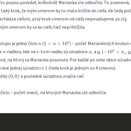
oto popisu povedať, koľkokrát Marianka zle odbočila. To znamená,
 taký krok, že iným smerom by to mala bližšie do cieľa. Ak teda po
rechádza cieľom, prvý krok smerom od cieľa nepovažujeme za zlý,
ým smerom by sa ku cieľu tiež nepriblížila.
n
1<n<10^5
5
tupu je jedno číslo
(
) – počet Mariankiných krokov 
1
<
<
1
0
n
n
n
i
x_i
y_i
-10^5<x_i,
5
je
riadkov, kde na
–tom riadku sú súradnice
a
(
−
1
0
<
,
n
i
x
y
x
y
i
i
i
y_i<10^5
bod, na ktorý sa Marianka posunula. Pre každé po sebe idúce súradn
v práve jednej súradnici o 1 (teda krok je jedným zo 4 smerov).
(0,0)
vždy
a posledné súradnice značia cieľ.
(
0
,
0
)
 číslo – počet miest, na ktorých Marianka zle odbočila.