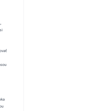
,
si
ovať
asou
nka
hou