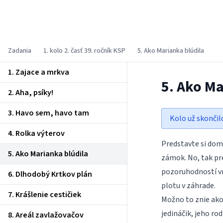
Korešpondenčný seminár z
programovania
Zadania
1. kolo 2. časť 39. ročník KSP
5. Ako Marianka blúdila
1. Zajace a mrkva
5. Ako Ma
2. Aha, psíky!
3. Havo sem, havo tam
Kolo už skončil
4. Rolka výterov
Predstavte si dom.
5. Ako Marianka blúdila
zámok. No, tak pr
pozoruhodností vnú
6. Dlhodobý Krtkov plán
plotu v záhrade.
7. Krášlenie cestičiek
Možno to znie ako 
jedináčik, jeho ro
8. Areál zavlažovačov