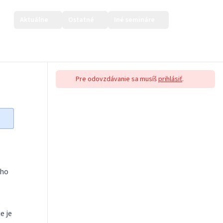
Aktuálne
Ostatné
Iné semináre
Prihlásiť sa
Pre odovzdávanie sa musíš
prihlásiť
.
ého
e je