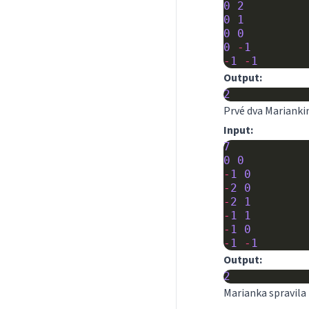
0
2
0
1
0
0
0
-
1
-
1
-
1
Output:
2
Prvé dva Mariankin
Input:
7
0
0
-
1
0
-
2
0
-
2
1
-
1
1
-
1
0
-
1
-
1
Output:
2
Marianka spravila k