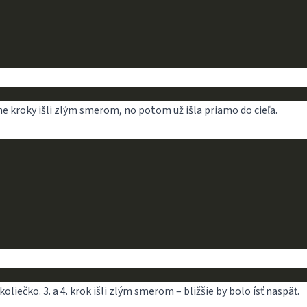
e kroky išli zlým smerom, no potom už išla priamo do cieľa.
oliečko. 3. a 4. krok išli zlým smerom – bližšie by bolo ísť naspäť.