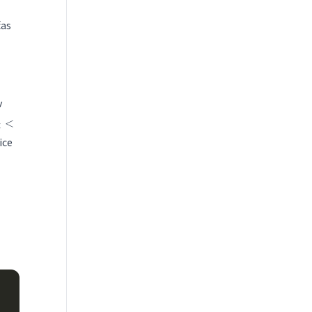
čas
v
<
i
ice