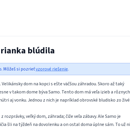
rianka blúdila
o. Môžeš si pozrieť
vzorové riešenie
.
 Velikánsky dom na kopci s ešte väčšou záhradou. Skoro až taký
esne v takom dome býva Samo. Tento dom má veľa izieb a rôznych
tri aj vonku. Jednou z nich je napríklad obrovské bludisko zo živ
z rozprávky, veľký dom, záhrada; čiže veľa zábavy. Ale Samo je
dičia šli na týždeň na dovolenku a on ostal doma úplne sám. To už ni