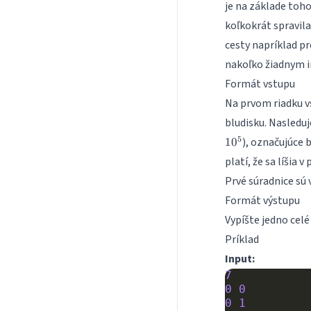
je na základe toh
koľkokrát spravila
cesty napríklad p
nakoľko žiadnym in
Formát vstupu
Na prvom riadku vs
bludisku. Nasledu
5
), označujúce 
1
0
platí, že sa líšia 
Prvé súradnice sú 
Formát výstupu
Vypíšte jedno celé
Príklad
Input:
7
0
0
0
1