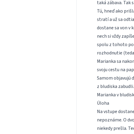
taká zábava. Tak s
Tú, hneď ako prišla
stratí a už sa odt
dostane sa von v k
nech si vždy zapí
spolu z tohoto pop
rozhodnutie (teda
Marianka sa nakoni
svoju cestu na pap
Samom objavujú ď
z bludiska zabudli
Marianka v bludisk
Úloha
Na vstupe dostane
nepoznáme. O dvoc
niekedy prešla. Te