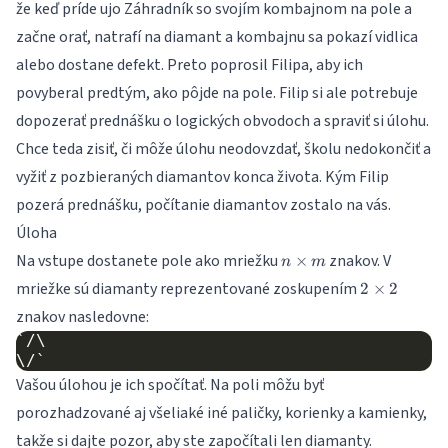
že keď príde ujo Záhradník so svojím kombajnom na pole a
začne orať, natrafí na diamant a kombajnu sa pokazí vidlica
alebo dostane defekt. Preto poprosil Filipa, aby ich
povyberal predtým, ako pôjde na pole. Filip si ale potrebuje
dopozerať prednášku o logických obvodoch a spraviť si úlohu.
Chce teda zisiť, či môže úlohu neodovzdať, školu nedokončiť a
vyžiť z pozbieraných diamantov konca života. Kým Filip
pozerá prednášku, počítanie diamantov zostalo na vás.
Úloha
n
Na vstupe dostanete pole ako mriežku
znakov. V
×
n
m
\times
2
mriežke sú diamanty reprezentované zoskupením
2
×
2
m
\times
znakov nasledovne:
2
`/\

Vašou úlohou je ich spočítať. Na poli môžu byť
porozhadzované aj všeliaké iné paličky, korienky a kamienky,
takže si dajte pozor, aby ste započítali len diamanty.