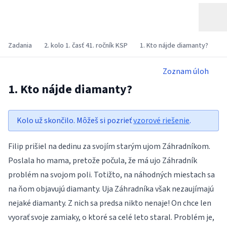
Zadania
2. kolo 1. časť 41. ročník KSP
1. Kto nájde diamanty?
Zoznam úloh
1. Kto nájde diamanty?
Kolo už skončilo. Môžeš si pozrieť
vzorové riešenie
.
Filip prišiel na dedinu za svojím starým ujom Záhradníkom.
Poslala ho mama, pretože počula, že má ujo Záhradník
problém na svojom poli. Totižto, na náhodných miestach sa
na ňom objavujú diamanty. Uja Záhradníka však nezaujímajú
nejaké diamanty. Z nich sa predsa nikto nenaje! On chce len
vyorať svoje zamiaky, o ktoré sa celé leto staral. Problém je,