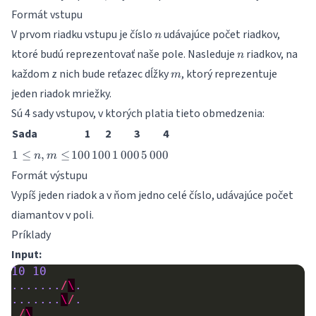
Formát vstupu
n
V prvom riadku vstupu je číslo
udávajúce počet riadkov,
n
n
ktoré budú reprezentovať naše pole. Nasleduje
riadkov, na
n
m
každom z nich bude reťazec dĺžky
, ktorý reprezentuje
m
jeden riadok mriežky.
Sú 4 sady vstupov, v ktorých platia tieto obmedzenia:
Sada
1
2
3
4
1
100
100
1\,000
5\,000
1
≤
,
≤
100
100
1
000
5
000
n
m
\leq
Formát výstupu
n,
Vypíš jeden riadok a v ňom jedno celé číslo, udávajúce počet
m
\leq
diamantov v poli.
Príklady
Input:
10
10
.......
/
\
.
.......
\
/
.
.
/
\
.......