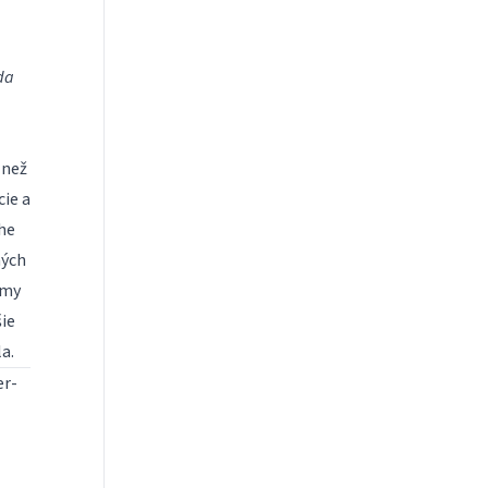
da
 než
ie a
he
ných
 my
ie
a.
er-