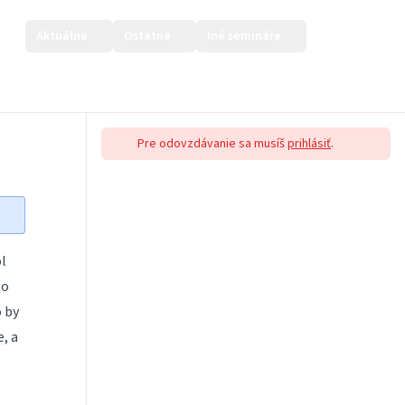
Aktuálne
Ostatné
Iné semináre
Prihlásiť sa
Pre odovzdávanie sa musíš
prihlásiť
.
l
to
o by
e, a