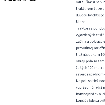
8. Yucatán na polia!
odtál, šak si nebud
traktorem to ze z
dúvodu by chtil čo 
Úloha
Traktor sa pohybu
vyjazdených cestá
začína a pokračuje
pravoúhlej mriežky
tiež násobkom 100
okraji poľa sa sa
že tých 100 metrov
severozápadnom ok
Na poli sa tiež n
vyprázdniť nádrž n
kombajnistov a ich
končiť a kde sa p