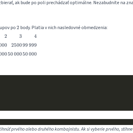
zbierať, ak bude po poli prechádzať optimálne. Nezabudnite na zn
2
tupov po
body. Platia v nich nasledovné obmedzenia:
2
2
3
4
2
3
4
\,000
2500
99\,999
000
2500
99
999
\,000
50\,000
50\,000
000
50
000
50
000
ihnúť prvého alebo druhého kombajnistu. Ak si vyberie prvého, stihne