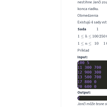
nestihne Janči zo
konca riadku.
Obmedzenia
4
Existujú
sady vs
4
1
Sada
1
1
100
250
1
≤
≤
100
250
h
\leq
1
10
1
1
≤
≤
10
1
n
h
\leq
\leq
Príklad
n
Input:
\leq
100
5
11
300
700
12
900
300
13
500
700
17
800
0
20
600
0
Output:
2
Janči môže tesne st