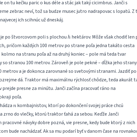
e on tu kečku paric o kus déle a stác jak taký cicimbrus. Janči s
eme zebrac neví, tož sa budze musec jutro nadrapovac s lopatú. Z 
najvecej ich scihnúc už dneskáj.
h
je po štvorcovom poli s plochou
hektárov. Môže však chodiť len 
h
ch, pričom každých 100 metrov po strane poľa jedna takáto cesta
 kolmo na stranu poľa až na druhý koniec – pole má teda tvar
 so stranou 100 metrov. Zároveň je pole pekné – dĺžka jeho strany 
 metrov a je dokonca zarovnané so svetovými stranami. Jazdiť po
mozrejme dá. Traktor má maximálnu rýchlosť chôdze, teda akurát t
 prejde presne za minútu. Janči začína pracovať ráno na
raji poľa.
n
achádza
kombajnistov, ktorí po dokončení svojej práce chcú
n
a zrno do vlečky, ktorú traktor ťahá za sebou. Keďže Janči
 pracovné návyky dobre pozná, vie presne, kedy bude ktorý z nich
ritom bude nachádzať. Ak sa mu podarí byť v danom čase na rovnak