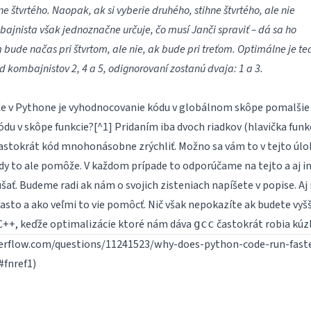
hne štvrtého. Naopak, ak si vyberie druhého, stihne štvrtého, ale nie
bajnista však jednoznačne určuje, čo musí Janči spraviť – dá sa ho
 bude načas pri štvrtom, ale nie, ak bude pri treťom. Optimálne je te
 kombajnistov 2, 4 a 5, odignorovaní zostanú dvaja: 1 a 3.
 že v Pythone je vyhodnocovanie kódu v globálnom skôpe pomalšie
u v skôpe funkcie?[^1] Pridaním iba dvoch riadkov (hlavička funkc
 častokrát kód mnohonásobne zrýchliť. Možno sa vám to v tejto úlo
ždy to ale pomôže. V každom prípade to odporúčame na tejto a aj i
ať. Budeme radi ak nám o svojich zisteniach napíšete v popise. Aj
asto a ako veľmi to vie pomôcť. Nič však nepokazíte ak budete vyšš
v C++, keďže optimalizácie ktoré nám dáva
častokrát robia kúzl
gcc
overflow.com/questions/11241523/why-does-python-code-run-fast
#fnref1)