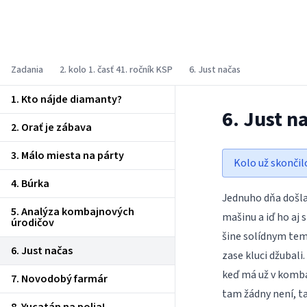
Korešpondenčný seminár z
programovania
Zadania
2. kolo 1. časť 41. ročník KSP
6. Just načas
1. Kto nájde diamanty?
6. Just n
2. Orať je zábava
3. Málo miesta na párty
Kolo už skončil
4. Búrka
Jednuho dňa došla
5. Analýza kombajnových
mašinu a iď ho aj 
úrodičov
šine solídnym temp
6. Just načas
zase kluci džubali.
keď má už v kombaj
7. Novodobý farmár
tam žádny není, ta