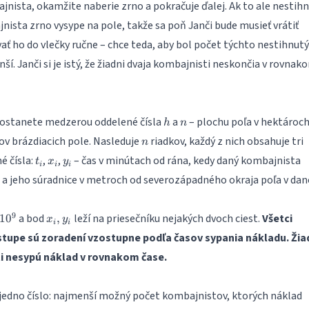
nista, okamžite naberie zrno a pokračuje ďalej. Ak to ale nestihn
ista zrno vysype na pole, takže sa poň Janči bude musieť vrátiť
ať ho do vlečky ručne – chce teda, aby bol počet týchto nestihnut
ší. Janči si je istý, že žiadni dvaja kombajnisti neskončia v rovnak
h
n
dostanete medzerou oddelené čísla
a
– plochu poľa v hektároch
h
n
n
v brázdiacich pole. Nasleduje
riadkov, každý z nich obsahuje tri
n
t_i
x_i
y_i
 čísla:
,
,
– čas v minútach od rána, kedy daný kombajnista
t
x
y
i
i
i
d a jeho súradnice v metroch od severozápadného okraja poľa v da
x_i,
9
a bod
leží na priesečníku nejakých dvoch ciest.
Všetci
1
0
,
x
y
i
i
y_i
stupe sú zoradení vzostupne podľa časov sypania nákladu.
Žia
i nesypú náklad v rovnakom čase.
 jedno číslo: najmenší možný počet kombajnistov, ktorých náklad