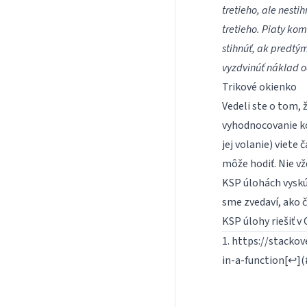
tretieho, ale nesti
tretieho. Piaty kom
stihnúť, ak predtým
vyzdvinúť náklad od
Trikové okienko
Vedeli ste o tom,
vyhodnocovanie kód
jej volanie) viete
môže hodiť. Nie v
KSP úlohách vyskúš
sme zvedaví, ako č
KSP úlohy riešiť 
1. https://stack
in-a-function[↩︎](