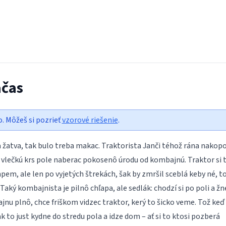
ačas
o. Môžeš si pozrieť
vzorové riešenie
.
 žatva, tak bulo treba makac. Traktorista Janči téhož rána nakopo
s vlečkú krs pole naberac pokosenô úrodu od kombajnú. Traktor si 
em, ale len po vyjetých štrekách, šak by zmršil sceblá keby né, t
 Taký kombajnista je pilnô chľapa, ale sedlák: chodzí si po poli a žn
nu plnô, chce friškom vidzec traktor, kerý to šicko veme. Tož keď
k to just kydne do stredu pola a idze dom – ať si to ktosi pozberá