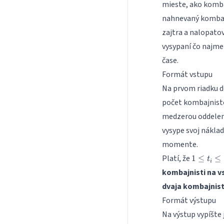
mieste, ako kombaj
nahnevaný kombajn
zajtra a nalopatov
vysypaní čo najmen
čase.
Formát vstupu
Na prvom riadku 
počet kombajnisto
medzerou oddelené
vysype svoj nákla
momente.
1
Platí, že
1
≤
≤
t
i
\leq
kombajnisti na v
t_i
dvaja kombajnist
\leq
10^9
Formát výstupu
Na výstup vypíšte