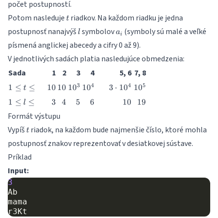
počet postupností.
t
t
Potom nasleduje
riadkov. Na každom riadku je jedna
\leq
t
10^4
l
a_i
postupnosť nanajvýš
symbolov
(symboly sú malé a veľké
l
a
i
písmená anglickej abecedy a cifry 0 až 9).
V jednotlivých sadách platia nasledujúce obmedzenia:
Sada
1
2
3
4
5, 6
7, 8
1
10
10
10^3
10^4
3
10^5
3
4
4
5
1
≤
≤
10
10
1
0
1
0
3
⋅
1
0
1
0
t
\leq
\cdot
1
3
4
5
6
10
19
1
≤
≤
3
4
5
6
10
19
l
t
10^4
\leq
\leq
Formát výstupu
l
t
Vypíš
\leq
riadok, na každom bude najmenšie číslo, ktoré mohla
t
postupnosť znakov reprezentovať v desiatkovej sústave.
Príklad
Input:
3
Ab
mama
r3Kt