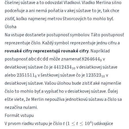
číselnej sústave a to odovzdal Vladkovi. Vladko Merlina silno
podceňuje a ani nemá poňatia v akej sústave to je, tak chce
zisťiť, koľko najmenej metrov štvorcových to mohlo byť.
Úloha
Na vstupe dostanete postupnosť symbolov. Táto postupnosť
reprezentuje číslo. Každý symbol reprezentuje jednu cifru a
rovnaké cifry reprezentujú rovnaké cifry
. Napríklad
8264644_9
postupnosť
môže znamenať
v
abcdcdd
826464
4
9
4412434_{10}
deviatkovej sústave čo je
v desiatkovej sústave
441243
4
10
2351511_6
123523_{10}
alebo
v šestkovej sústave čo je
v
235151
1
12352
3
6
10
desiatkovej sústave. Vašou úlohou bude zistiť aké najmenšie
čislo to mohlo byť a vypísať ho v desiatkovej sústave. Ďalej
ešte viete, že Merlin nepoužíva jednotkovú sústavu a číslo sa
nezačína nulami.
Formát vstupu
t
1
4
V prvom riadku vstupu je číslo
(
) udávajúce
1
≤
≤
1
0
t
t
\leq