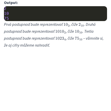
Output:
2
10
75
10_2
2_{10}
Prvá postupnosť bude reprezentovať
, čiže
. Druhá
1
0
2
2
10
1010_2
10_{10}
postupnosť bude reprezentovať
, čiže
. Tretia
101
0
1
0
2
10
1023_4
75_{10}
postupnosť bude reprezentovať
, čiže
– všimnite si,
102
3
7
5
4
10
že aj cifry môžeme nahradiť.