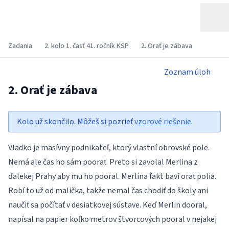
Zadania
2. kolo 1. časť 41. ročník KSP
2. Orať je zábava
Zoznam úloh
2. Orať je zábava
Kolo už skončilo. Môžeš si pozrieť
vzorové riešenie
.
Vladko je masívny podnikateľ, ktorý vlastní obrovské pole.
Nemá ale čas ho sám poorať. Preto si zavolal Merlina z
ďalekej Prahy aby mu ho pooral. Merlina fakt baví orať polia.
Robí to už od malička, takže nemal čas chodiť do školy ani
naučiť sa počítať v desiatkovej sústave. Keď Merlin dooral,
napísal na papier koľko metrov štvorcových pooral v nejakej