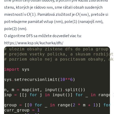
sme prešli celý obsah budovy, a potom pre každú zbúrateľnú
nm
stenu, ktorých je rádovo
, sme rátali obsah susdených
nm
O(1)
O(nm)
miestností v
. Pamäťová zložitosť je
, pretože si
(
1
)
(
)
O
O
nm
potrebujeme pamätať vstup (nm), pole(1) (nanajvýš nm),
pole(2) (nm).
O algoritme DFS sa môžete dozvedieť viac tu:
https://www.ksp.sk/kucharka/dfs/
# ulozim obsahy zistene dfs do pola group
# prejdem vsetky policka, a skusam rozbijat
# pozriem okolo nej a poscitavam obsahy, ak
import
sys
sys
.
setrecursionlimit
(
10
**
6
)
n
,
m
=
map
(
int
,
input
()
.
split
())
inp
=
[[
j
for
j
in
input
()]
for
_
in
range
(
group
=
[[
0
for
_
in
range
(
2
*
m
+
1
)]
for
curr_group
=
1