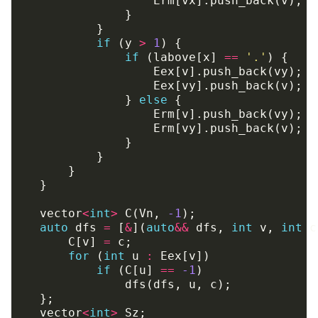
Erm
[
vx
].
push_back
(
v
);
}
}
if
(
y
>
1
)
{
if
(
labove
[
x
]
==
'.'
)
{
Eex
[
v
].
push_back
(
vy
);
Eex
[
vy
].
push_back
(
v
);
}
else
{
Erm
[
v
].
push_back
(
vy
);
Erm
[
vy
].
push_back
(
v
);
}
}
}
}
vector
<
int
>
C
(
Vn
,
-1
);
auto
dfs
=
[
&
](
auto
&&
dfs
,
int
v
,
int
c
C
[
v
]
=
c
;
for
(
int
u
:
Eex
[
v
])
if
(
C
[
u
]
==
-1
)
dfs
(
dfs
,
u
,
c
);
};
vector
<
int
>
Sz
;