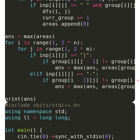
if
inp
[
i
][
j
]
==
" "
and
group
[
i
][
j
]
dfs
(
i
,
j
)
curr_group
+=
1
areas
.
append
(
0
)
ans
=
max
(
areas
)
for
i
in
range
(
1
,
2
*
n
):
for
j
in
range
(
1
,
2
*
m
):
if
inp
[
i
][
j
]
==
"|"
:
if
group
[
i
][
j
-
1
]
!=
group
[
i
][
ans
=
max
(
ans
,
areas
[
group
[
elif
inp
[
i
][
j
]
==
"-"
:
if
group
[
i
-
1
][
j
]
!=
group
[
i
+
ans
=
max
(
ans
,
areas
[
group
[
print
(
ans
)
#include
<bits/stdc++.h>
using
namespace
std
;
using
ll
=
long
long
;
int
main
()
{
cin
.
tie
(
0
)
->
sync_with_stdio
(
0
);