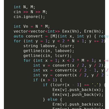
int
N
,
M
;
cin
>>
N
>>
M
;
cin
.
ignore
();
int
Vn
=
N
*
M
;
vector
<
vector
<
int
>>
Eex
(
Vn
),
Erm
(
Vn
);
auto
convert
=
[
M
](
int
x
,
int
y
)
{
retu
for
(
int
y
=
1
;
y
<
2
*
N
+
1
;
y
+=
2
)
string
labove
,
lcurr
;
getline
(
cin
,
labove
);
getline
(
cin
,
lcurr
);
for
(
int
x
=
1
;
x
<
2
*
M
+
1
;
x
+=
int
v
=
convert
(
x
/
2
,
y
/
2
);
int
vx
=
convert
(
x
/
2
-
1
,
y
/
int
vy
=
convert
(
x
/
2
,
y
/
2
-
if
(
x
>
1
)
{
if
(
lcurr
[
x
-
1
]
==
'.'
)
{
Eex
[
v
].
push_back
(
vx
);
Eex
[
vx
].
push_back
(
v
);
}
else
{
Erm
[
v
].
push_back
(
vx
);