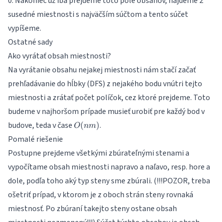
0. Nakoniec už iba prejdeme toto pole obsahov, nájdeme 2
susedné miestnosti s najväčším súčtom a tento súčet
vypíšeme.
Ostatné sady
Ako vyrátať obsah miestnosti?
Na vyrátanie obsahu nejakej miestnosti nám stačí začať
prehľadávanie do hĺbky (DFS) z nejakého bodu vnútri tejto
miestnosti a zrátať počet políčok, cez ktoré prejdeme. Toto
budeme v najhoršom prípade musieť urobiť pre každý bod v
O(nm)
budove, teda v čase
.
(
)
O
nm
Pomalé riešenie
Postupne prejdeme všetkými zbúrateľnými stenami a
vypočítame obsah miestnosti napravo a naľavo, resp. hore a
dole, podľa toho aký typ steny sme zbúrali. (!!!POZOR, treba
ošetriť prípad, v ktorom je z oboch strán steny rovnaká
miestnosť. Po zbúraní takejto steny ostane obsah