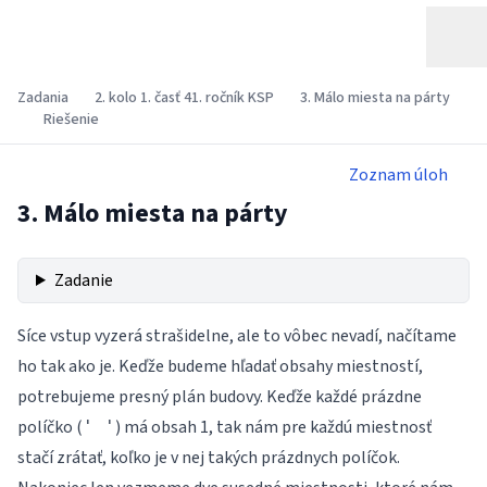
Zadania
2. kolo 1. časť 41. ročník KSP
3. Málo miesta na párty
Riešenie
Zoznam úloh
3. Málo miesta na párty
Zadanie
Síce vstup vyzerá strašidelne, ale to vôbec nevadí, načítame
ho tak ako je. Keďže budeme hľadať obsahy miestností,
potrebujeme presný plán budovy. Keďže každé prázdne
políčko (
) má obsah 1, tak nám pre každú miestnosť
' '
stačí zrátať, koľko je v nej takých prázdnych políčok.