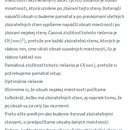
miestnosti nezmenený!!!) Súčet týchto obsahov je obsah
misetnosti, ktorá vznikne po zbúraní tejto steny. Doterajší
najväčší obsah si budeme pamätať a po preskúmaní všetkých
zbúrateľných stien vypíšeme najväčší obsah miestnosti po
O((n
zbúraní nejakej steny. Časová zložitosť tohoto riešenia je
2
, pretože pre každú zbúrateľnú stenu, ktorých je
((
)
)
O
nm
rádovo nm, sme rátali obsah susedných miestností, čo je
nm
rádovo taktiež
.
nm
O(nm)
Pamäťová zložitosť tohoto riešenia je
, pretože si
(
)
O
nm
potrebujeme pamätať vstup.
Optimálne riešenie
Všimnime si, že obsah nejakej miestnosti počítame
toľkokrát, koľko má zbúrateľných stien, aj napriek tomu, že
jej obsah sa za celý čas nezmenil.
Preto ešte predtým ako budeme iterovať zbúrateľnými
stenami, si predpočítame obsahy daných miestností.