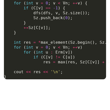
for
(
int
v
=
0
;
v
<
Vn
;
++
v
)
{
if
(
C
[
v
]
==
-1
)
{
dfs
(
dfs
,
v
,
Sz
.
size
());
Sz
.
push_back
(
0
);
}
++
Sz
[
C
[
v
]];
}
int
res
=
*
max_element
(
Sz
.
begin
(),
Sz
.
e
for
(
int
v
=
0
;
v
<
Vn
;
++
v
)
for
(
int
u
:
Erm
[
v
])
if
(
C
[
v
]
!=
C
[
u
])
res
=
max
(
res
,
Sz
[
C
[
v
]]
+
S
cout
<<
res
<<
'\n'
;
}