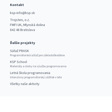
Kontakt
ksp-info@ksp.sk
Trojsten, o.z.
FMFI UK, Mlynská dolina
842 48 Bratislava
Ďalšie projekty
Súťaž PRASK
Programátorská súťaž pre základoškolákov
KSP School
Materiály a úlohy na výučbu programovania
Letná škola programovania
Intenzívny programátorský zážitok v lete
Všetky naše aktivity