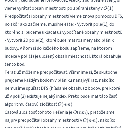
Potom, keď budeme iterovať cez všetky zbúrateľné steny, si
O(1)
vieme vyrátať obsah miestnosti po zbúraní steny v
.
(
1
)
O
Predpočítať si obsahy miestností vieme znova pomocou DFS,
no skôr ako začneme, musíme ešte: - Vytvoriť pole(1), do
ktorého si budeme ukladať už vypočítané obsahy miestností.
- Vytvoriť 2D pole(2), ktoré bude mať rozmery ako plánik
budovy. V ňom si do každého bodu zapíšeme, na ktorom
indexe v poli(1) je uložený obsah miestnosti, ktorá obsahuje
tento bod.
Teraz už môžeme predpočítavať. Všimnime si, že skutočne
prejdeme každým bodom v plániku nanajvýš raz, nakoľko
nemusíme spúšťať DFS (hľadanie obsahu) z bodov, pre ktoré
už v poli(2) existuje nejaký index. Preto bude mať táto časť
O(nm)
algoritmu časovú zložitosť
.
(
)
O
nm
O(nm)
Časová zložitosť tohoto riešenia je
, pretože sme
(
)
O
nm
O(nm)
najprv predpočítali obsahy miestností v
, nakoľko
(
)
O
nm