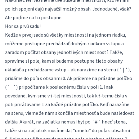
Nakoniec len vezmeme dve susedné miestnosti, ktoré nám
po ich spojení dajú najväčší možný obsah. Jednoduché, však?
Ale poďme na to postupne.
Hor sa prvú sadu!
Keďže v prvej sade sú všetky miestnosti na jednom riadku,
môžeme postupne prechádzať druhým riadkom vstupu a
zaradom počítať obsahy jednotlivých miestností. Takže,
spravíme si pole, kam si budeme postupne tieto obsahy
ukladať a prechádzame vstup – ak narazíme na stenu (
),
'|'
pridáme do poľa s obsahmi 0. Ak prídeme na prázdne políčko
(
) pripočítame k poslednému číslu v poli 1. Inak
' '
i
i
povedané, kým sme v
-tej miestnosti, tak k
-temu číslu v
i
i
poli prirátavame 1 za každé prázdne políčko. Keď narazíme
na stenu, vieme že nám skončila miestnosť a bude nasledovať
ďalšia. Akurát, na začiatku nemusí byť po
hneď stena,
'#'
takže si na začiatok musíme dať “umelo” do poľa s obsahmi