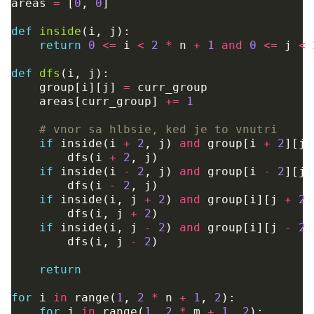
areas
=
[
0
,
0
]
def
inside
(
i
,
j
):
return
0
<=
i
<
2
*
n
+
1
and
0
<=
j
<
def
dfs
(
i
,
j
):
group
[
i
][
j
]
=
curr_group
areas
[
curr_group
]
+=
1
# vnor sa hlbsie, ked je to vnutri
if
inside
(
i
+
2
,
j
)
and
group
[
i
+
2
][
j
]
dfs
(
i
+
2
,
j
)
if
inside
(
i
-
2
,
j
)
and
group
[
i
-
2
][
j
]
dfs
(
i
-
2
,
j
)
if
inside
(
i
,
j
+
2
)
and
group
[
i
][
j
+
2
]
dfs
(
i
,
j
+
2
)
if
inside
(
i
,
j
-
2
)
and
group
[
i
][
j
-
2
]
dfs
(
i
,
j
-
2
)
return
for
i
in
range
(
1
,
2
*
n
+
1
,
2
):
for
j
in
range
(
1
,
2
*
m
+
1
,
2
):