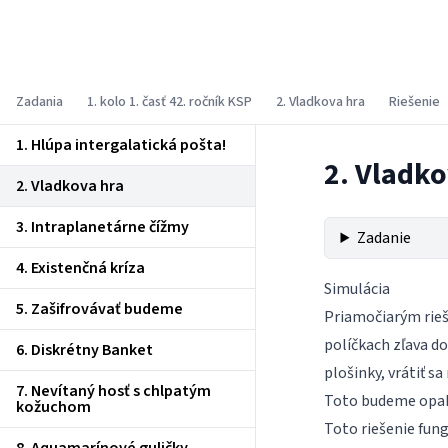
Korešpondenčný seminár z
programovania
Zadania
1. kolo 1. časť 42. ročník KSP
2. Vladkova hra
Riešenie
1. Hlúpa intergalatická pošta!
2. Vladko
2. Vladkova hra
3. Intraplanetárne čížmy
Zadanie
4. Existenčná kríza
Simulácia
5. Zašifrovávať budeme
Priamočiarým rieš
políčkach zľava do
6. Diskrétny Banket
plošinky, vrátiť s
7. Nevítaný hosť s chlpatým
Toto budeme opako
kožuchom
Toto riešenie fun