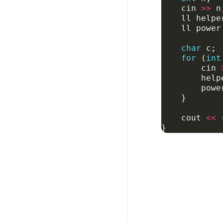
cin
>>
n
ll
helpe
ll
power
char
c
;
for
(
int
cin
help
powe
}
cout
<<
}