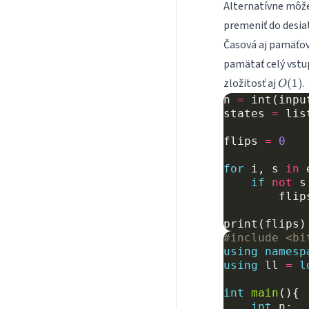
Alternatívne môže
premeniť do desia
Časová aj pamäťov
pamätať celý vstu
O(1)
zložitosť aj
.
(
1
)
O
n
=
int
(
inpu
states
=
lis
flips
=
0
for
i
,
s
in
if
not
s
flip
print
(
flips
)
#include
<bi
using
namesp
using
ll
=
l
int
main
(){
int
n
;