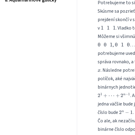
8. Aquamarínové guličky
Potrebujeme to s
Skúsme sa pozrieť 
prejdení skončí v 
v
. Vladko 
1 1 1
Môžeme si všimnúť
,
… 
0 0 1
0 1 0
potrebujeme uvedom
správa rovnako, a
. Následne potreb
x
políčok, aké najvä
binárnych jednoti
1
−
1
. 
2
+
⋯
+
2
n
jedna väčšie bude
2^n-
číslo bude
.
2
−
1
n
1
Čo ale, ak nezačí
binárne číslo odpo