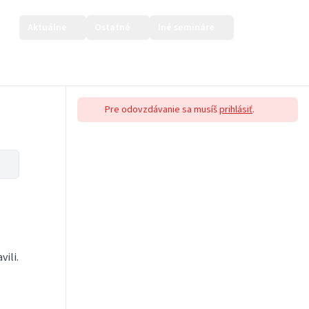
Aktuálne
Ostatné
Iné semináre
Prihlásiť sa
Pre odovzdávanie sa musíš
prihlásiť
.
ili.