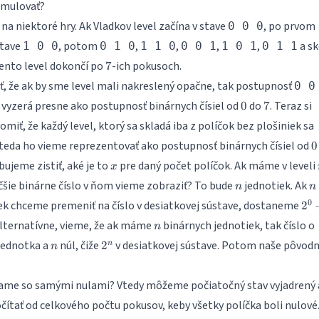
imulovať?
na niektoré hry. Ak Vladkov level začína v stave
, po prvom
0 0 0
stave
, potom
,
,
,
,
a sk
1 0 0
0 1 0
1 1 0
0 0 1
1 0 1
0 1 1
7
tento level dokončí po
-ich pokusoch.
7
, že ak by sme level mali nakreslený opačne, tak postupnosť
0 0
0
7
vyzerá presne ako postupnosť binárnych čísiel od
do
. Teraz si
0
7
iť, že každý level, ktorý sa skladá iba z políčok bez plošiniek sa
0
 teda ho vieme reprezentovať ako postupnosť binárnych čísiel od
0
x
ujeme zistiť, aké je to
pre daný počet políčok. Ak máme v leveli
x
n
n
čšie binárne číslo v ňom vieme zobraziť? To bude
jednotiek. Ak
n
n
2^
0
ek chceme premeniť na číslo v desiatkovej sústave, dostaneme
2
+
n
Alternatívne, vieme, že ak máme
binárnych jednotiek, tak číslo o
n
2^
n
2^n
 jednotka a
núl, čiže
v desiatkovej sústave. Potom naše pôvod
2
+
n
n
\do
+
name so samými nulami? Vtedy môžeme počiatočný stav vyjadrený
2^{
1}
čítať od celkového počtu pokusov, keby všetky políčka boli nulové