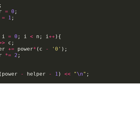
;
r
=
0
;
=
1
;
i
=
0
;
i
<
n
;
i
++
){
>>
c
;
er
+=
power
*
(
c
-
'0'
);
r
*=
2
;
(
power
-
helper
-
1
)
<<
"
\n
"
;