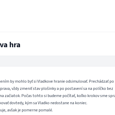
va hra
ením by mohlo byť si Vladkove hranie odsimulovať. Prechádzať po
prava, vždy zmeniť stav plošinky a po postavení sa na políčko bez
a na začiatok. Počas tohto si budeme počítať, koľko krokov sme sprav
vať dovtedy, kým sa Vladko nedostane na koniec.
guje, avšak je pomerne pomalé.