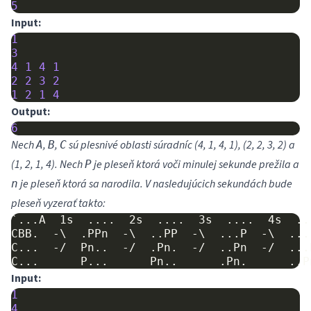
5
Input:
1
3
4
1
4
1
2
2
3
2
1
2
1
4
Output:
6
Nech
,
,
sú plesnivé oblasti súradníc (4, 1, 4, 1), (2, 2, 3, 2) a
A
B
C
(1, 2, 1, 4). Nech
je pleseň ktorá voči minulej sekunde prežila a
P
je pleseň ktorá sa narodila. V nasledujúcich sekundách bude
n
pleseň vyzerať takto:
`...A  1s  ....  2s  ....  3s  ....  4s  ..
CBB.  -\  .PPn  -\  ..PP  -\  ...P  -\  ...
C...  -/  Pn..  -/  .Pn.  -/  ..Pn  -/  ...
Input:
1
4