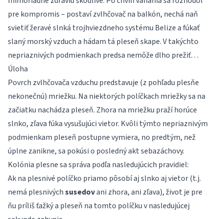
mimoriadne zdraviu škodlivé. Po chvíli váhania sa rozhodol
pre kompromis – postaví zvlhčovač na balkón, nechá naň
svietiť žeravé slnká trojhviezdneho systému Belize a fúkať
slaný morský vzduch a hádam tá pleseň skape. V takýchto
nepriaznivých podmienkach predsa nemôže dlho prežiť…
Úloha
Povrch zvlhčovača vzduchu predstavuje (z pohľadu plesňe
nekonečnú) mriežku. Na niektorých políčkach mriežky sa na
začiatku nachádza pleseň. Zhora na mriežku praží horúce
slnko, zľava fúka vysušujúci vietor. Kvôli týmto nepriaznivým
podmienkam pleseň postupne vymiera, no predtým, než
úplne zanikne, sa pokúsi o posledný akt sebazáchovy.
Kolónia plesne sa správa podľa nasledujúcich pravidiel:
Ak na plesnivé políčko priamo pôsobí aj slnko aj vietor (t.j.
nemá plesnivých
susedov
ani zhora, ani zľava), život je pre
ňu príliš ťažký a pleseň na tomto políčku v nasledujúcej