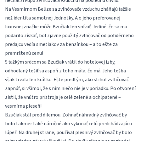
nechať si kúpu zvlhčovača vzduchu na poslednú chvíľu.
Na Vesmírnom Belize sa zvlhčovače vzduchu zháňajú ťažšie
než identita samotnej Jednotky. A o jeho preferovanej
luxusnej značke môže Bzučiak len snívať. Jediné, čo sa mu
podarilo získať, bol zjavne použitý zvlhčovač od pofidérneho
predajcu vedľa smetiakov za benzínkou – a to ešte za
premrštenú cenu!
S ťažkým srdcom sa Bzučiak vrátil do hotelovej izby,
odhodlaný tešiť sa aspoň z toho mála, čo má. Jeho tešba
však trvala len krátko. Ešte predtým, ako stihol zvlhčovač
zapnúť, si všimol, že s ním niečo nie je v poriadku. Po otvorení
zistil, že vnútro prístroja je celé zelené a ochlpatené –
vesmírna pleseň!
Bzučiak stál pred dilemou. Zohnať náhradný zvlhčovač by
bolo takmer také náročné ako vykonať celú predchádzajúcu
lúpež. Na druhej strane, používať plesnivý zvlhčovač by bolo