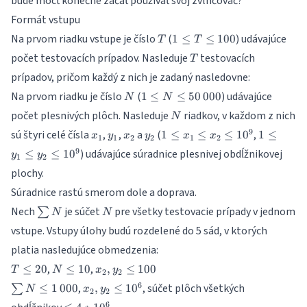
bude môcť konečne začať používať svoj zvlhčovač?
Formát vstupu
T
1
Na prvom riadku vstupe je číslo
(
) udávajúce
1
≤
≤
100
T
T
\leq
T
počet testovacích prípadov. Nasleduje
testovacích
T
T
prípadov, pričom každý z nich je zadaný nasledovne:
\leq
100
N
1 \leq
Na prvom riadku je číslo
(
) udávajúce
1
≤
≤
50
000
N
N
N \leq
N
počet plesnivých plôch. Nasleduje
riadkov, v každom z nich
N
50\,000
x_1
y_1
x_2
y_2
1
1
9
sú štyri celé čísla
,
,
a
(
,
1
≤
≤
≤
1
0
1
≤
x
y
x
y
x
x
1
1
2
2
1
2
\leq
\leq
9
) udávajúce súradnice plesnivej obdĺžnikovej
≤
≤
1
0
y
y
1
2
x_1
y_1
plochy.
\leq
\leq
x_2
y_2
Súradnice rastú smerom dole a doprava.
\leq
\leq
\sum
N
Nech
je súčet
pre všetky testovacie prípady v jednom
∑
N
N
10^9
10^9
N
vstupe. Vstupy úlohy budú rozdelené do 5 sád, v ktorých
platia nasledujúce obmedzenia:
T
N
x_2,
,
,
≤
20
≤
10
,
≤
100
T
N
x
y
2
2
\leq
\leq
y_2
\sum
x_2,
6
,
, súčet plôch všetkých
≤
1
000
,
≤
1
0
∑
N
x
y
2
2
20
10
\leq
N \leq
y_2
\leq
6