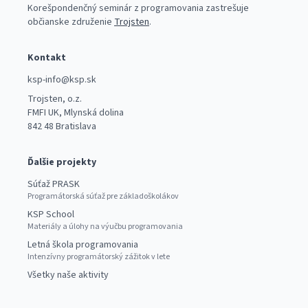
Korešpondenčný seminár z programovania zastrešuje
občianske združenie
Trojsten
.
Kontakt
ksp-info@ksp.sk
Trojsten, o.z.
FMFI UK, Mlynská dolina
842 48 Bratislava
Ďalšie projekty
Súťaž PRASK
Programátorská súťaž pre základoškolákov
KSP School
Materiály a úlohy na výučbu programovania
Letná škola programovania
Intenzívny programátorský zážitok v lete
Všetky naše aktivity