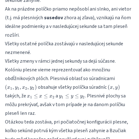
sekunde zahynie.
Ak na prázdne políčko priamo nepôsobí ani slnko, ani vietor
(t.j. má plesnivých
susedov
zhora aj zľava), vznikajú na ňom
ideálne podmienky a v nasledujúcej sekunde sa tam pleseň
rozšíri.
Všetky ostatné políčka zostávajú v nasledujúcej sekunde
nezmenené.
Všetky zmeny v rámci jednej sekundy sa dejú súčasne.
Kolóniu plesne vieme reprezentovať ako množinu
(x_1,
obdĺžnikových plôch. Plesnivá oblasť so súradnicami
y_1,
(x,
obsahuje všetky políčka súradníc
(
,
,
,
)
(
,
)
x
y
x
y
x
y
1
1
2
2
x_2,
y)
x_1
y_1
takých, že
a
. Plesnivé plochy sa
≤
≤
≤
≤
y_2)
x
x
x
y
y
y
1
2
1
2
\leq
\leq
môžu prekrývať, avšak v tom prípade je na danom políčku
x
y
pleseň len raz.
\leq
\leq
x_2
y_2
Otázkou teda zostáva, pri počiatočnej konfigurácii plesne,
koľko sekúnd potrvá kým všetka pleseň zahynie a Bzučiak