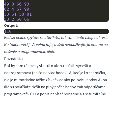
49
8
66
93
62
4
67
99
38
61
58
81
58
2
60
66
Output:
110
Keď sa pekne spýtate ChatGPT-4o, tak vám tento vstup nakreslí.
Na takéto veci je AI veľmi fajn, avšak nepoužívajte ju priamo na
riešenie a programovanie úloh.
Poznámka
Bol by som rád keby ste túto úlohu skúsili vyriešiť a
naprogramovať (na čo najviac bodov). Aj keď je to sedmička,
nie je mimoriadne ťažké získať viac ako polovicu bodov. Ak sa
úlohu pokúšate riešiť na plný počet bodov, tak odporúčame
programovať v
C++
a popis napísať poriadne a zrozumiteľne.