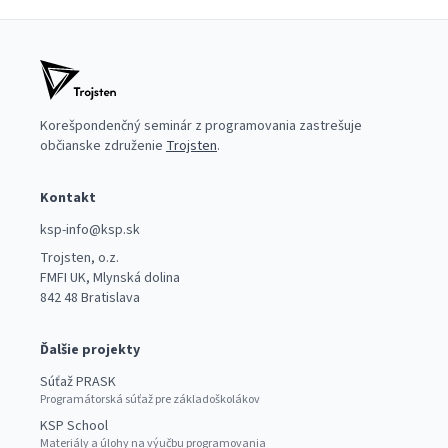
Korešpondenčný seminár z programovania zastrešuje
občianske združenie
Trojsten
.
Kontakt
ksp-info@ksp.sk
Trojsten, o.z.
FMFI UK, Mlynská dolina
842 48 Bratislava
Ďalšie projekty
Súťaž PRASK
Programátorská súťaž pre základoškolákov
KSP School
Materiály a úlohy na výučbu programovania