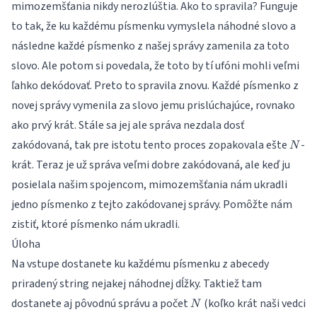
mimozemšťania nikdy nerozlúštia. Ako to spravila? Funguje
to tak, že ku každému písmenku vymyslela náhodné slovo a
následne každé písmenko z našej správy zamenila za toto
slovo. Ale potom si povedala, že toto by tí ufóni mohli veľmi
ľahko dekódovať. Preto to spravila znovu. Každé písmenko z
novej správy vymenila za slovo jemu prislúchajúce, rovnako
ako prvý krát. Stále sa jej ale správa nezdala dosť
N
zakódovaná, tak pre istotu tento proces zopakovala ešte
-
N
krát. Teraz je už správa veľmi dobre zakódovaná, ale keď ju
posielala našim spojencom, mimozemšťania nám ukradli
jedno písmenko z tejto zakódovanej správy. Pomôžte nám
zistiť, ktoré písmenko nám ukradli.
Úloha
Na vstupe dostanete ku každému písmenku z abecedy
priradený string nejakej náhodnej dĺžky. Taktiež tam
N
dostanete aj pôvodnú správu a počet
(koľko krát naši vedci
N