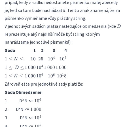
prípad, kedy v riadku nedostanete pismenko malej abecedy
je, keď sa tam bude nachádzať #. Tento znak znamená, že za
písmenko vymieňame vždy prázdny string.
D
V jednotlivých sadách platia nasledujúce obmedzenia (kde
D
reprezentuje aký najdlhší môže byť string ktorým
nahrádzame jednotlivé písmenká):
Sada
1
2
3
4
1
10
25
10^4
10^5
4
5
1
≤
≤
10
25
1
0
1
0
N
\leq
1
1\,000
10^4
1\,000
1\,000
4
1
≤
≤
1
000
1
0
1
000
1
000
D
N
\leq
\leq
1
1\,000
10^6
10^6
10^18
6
6
1
1
≤
≤
1
000
1
0
1
0
1
0
8
K
\ D
\leq
\leq
Zároveň ešte pre jednotlivé sady platí že:
K
\leq
Sada
Obmedzenie
10^6
6
1
D^N <=
1
0
1\,000
2
D*N <=
1
000
10^5
5
3
D*N <=
1
0
10^5
5
4
D*N <=
1
0