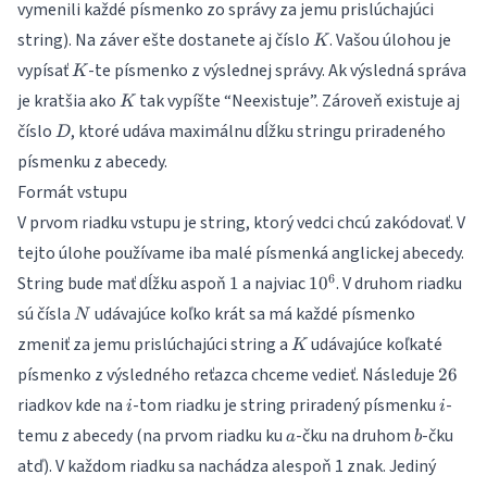
vymenili každé písmenko zo správy za jemu prislúchajúci
K
string). Na záver ešte dostanete aj číslo
. Vašou úlohou je
K
K
vypísať
-te písmenko z výslednej správy. Ak výsledná správa
K
K
je kratšia ako
tak vypíšte “Neexistuje”. Zároveň existuje aj
K
D
číslo
, ktoré udáva maximálnu dĺžku stringu priradeného
D
písmenku z abecedy.
Formát vstupu
V prvom riadku vstupu je string, ktorý vedci chcú zakódovať. V
tejto úlohe používame iba malé písmenká anglickej abecedy.
1
10^6
6
String bude mať dĺžku aspoň
a najviac
. V druhom riadku
1
1
0
N
sú čísla
udávajúce koľko krát sa má každé písmenko
N
K
zmeniť za jemu prislúchajúci string a
udávajúce koľkaté
K
26
písmenko z výsledného reťazca chceme vedieť. Následuje
26
i
i
riadkov kde na
-tom riadku je string priradený písmenku
-
i
i
a
b
temu z abecedy (na prvom riadku ku
-čku na druhom
-čku
a
b
atď). V každom riadku sa nachádza alespoň 1 znak. Jediný