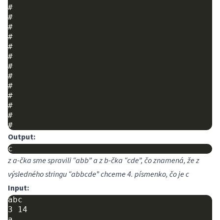
#

#

#

#

#

#

#

#

#

#

#

#

Output:
z a-čka sme spravili “abb” a z b-čka “cde”, čo znamená, že z
výsledného stringu “abbcde” chceme 4. písmenko, čo je c
Input:
abc

3 14

a
