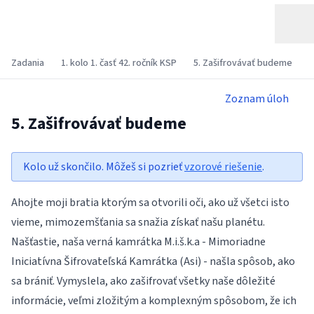
Zadania
1. kolo 1. časť 42. ročník KSP
5. Zašifrovávať budeme
Zoznam úloh
5. Zašifrovávať budeme
Kolo už skončilo. Môžeš si pozrieť
vzorové riešenie
.
Ahojte moji bratia ktorým sa otvorili oči, ako už všetci isto
vieme, mimozemšťania sa snažia získať našu planétu.
Našťastie, naša verná kamrátka M.i.š.k.a - Mimoriadne
Iniciatívna Šifrovateľská Kamrátka (Asi) - našla spôsob, ako
sa brániť. Vymyslela, ako zašifrovať všetky naše dôležité
informácie, veľmi zložitým a komplexným spôsobom, že ich