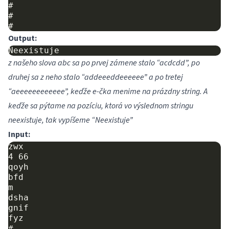
#

#

Output:
z našeho slova abc sa po prvej zámene stalo “acdcdd”, po
druhej sa z neho stalo “addeeeddeeeeee” a po tretej
“aeeeeeeeeeeee”, keďže e-čka menime na prázdny string. A
keďže sa pýtame na pozíciu, ktorá vo výslednom stringu
neexistuje, tak vypíšeme “Neexistuje”
Input:
zwx

4 66

qoyh

bfd

m

dsha

gnif

fyz

#
