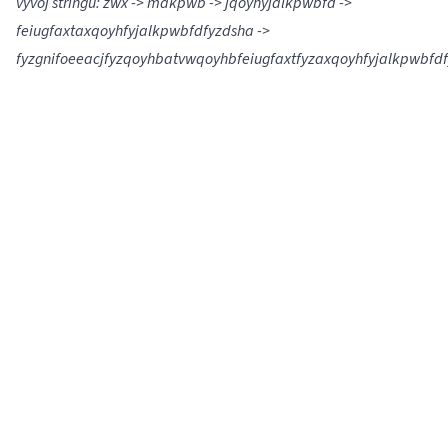
vývoj stringu: zwx -> makpwb -> jqoyhyjalkpwbfd ->
feiugfaxtaxqoyhfyjalkpwbfdfyzdsha ->
fyzgnifoeeacjfyzqoyhbatvwqoyhbfeiugfaxtfyzaxqoyhfyjalkpwbfd