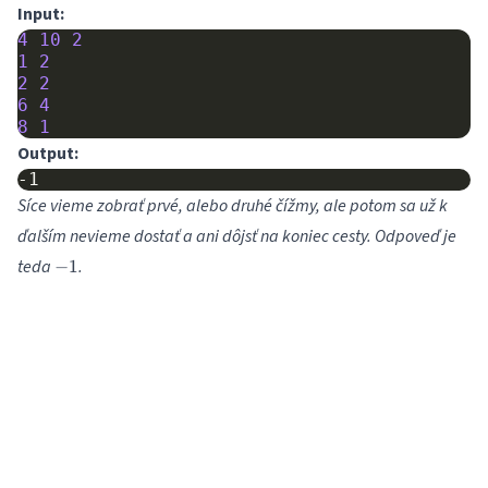
Input:
4
10
2
1
2
2
2
6
4
8
1
Output:
Síce vieme zobrať prvé, alebo druhé čížmy, ale potom sa už k
ďalším nevieme dostať a ani dôjsť na koniec cesty. Odpoveď je
-1
teda
.
−
1