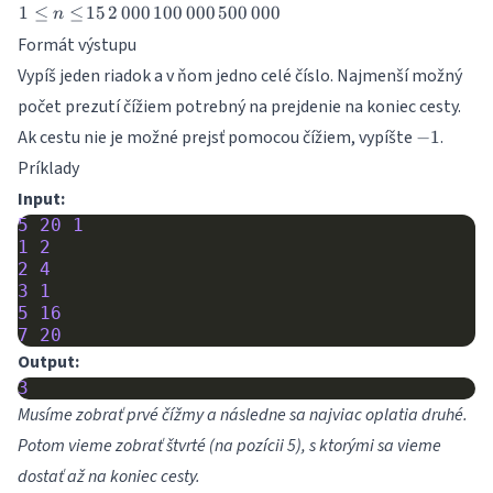
1
15
2\,000
100\,000
500\,000
1
≤
≤
15
2
000
100
000
500
000
n
\leq
Formát výstupu
n
Vypíš jeden riadok a v ňom jedno celé číslo. Najmenší možný
\leq
počet prezutí čížiem potrebný na prejdenie na koniec cesty.
-1
Ak cestu nie je možné prejsť pomocou čížiem, vypíšte
.
−
1
Príklady
Input:
5
20
1
1
2
2
4
3
1
5
16
7
20
Output:
3
Musíme zobrať prvé čížmy a následne sa najviac oplatia druhé.
Potom vieme zobrať štvrté (na pozícii 5), s ktorými sa vieme
dostať až na koniec cesty.