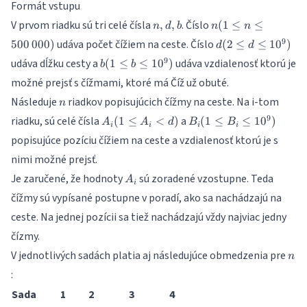
Formát vstupu
n,
n (1 \leq
V prvom riadku sú tri celé čísla
. Číslo
,
,
(
1
≤
≤
n
d
b
n
n
d,
n \leq
d (2
9
udáva počet čížiem na ceste. Číslo
500
000
)
(
2
≤
≤
1
0
)
d
d
b
500\,000)
\leq
b (1
9
udáva dĺžku cesty a
udáva vzdialenosť ktorú je
(
1
≤
≤
1
0
)
b
b
d
\leq
možné prejsť s čížmami, ktoré má Číž už obuté.
\leq
b
10^9)
n
Následuje
riadkov popisujúcich čížmy na ceste. Na i-tom
\leq
n
10^9)
A_i
B_i
9
riadku, sú celé čísla
a
(
1
≤
<
)
(
1
≤
≤
1
0
)
A
A
d
B
B
i
i
i
i
(1
(1
popisujúce pozíciu čížiem na ceste a vzdialenosť ktorú je s
\leq
\leq
nimi možné prejsť.
A_i
B_i
<
\leq
A_i
Je zaručené, že hodnoty
sú zoradené vzostupne. Teda
A
i
d)
10^9)
čížmy sú vypísané postupne v poradí, ako sa nachádzajú na
ceste. Na jednej pozícii sa tiež nachádzajú vždy najviac jedny
čízmy.
n
V jednotlivých sadách platia aj následujúce obmedzenia pre
n
:
Sada
1
2
3
4