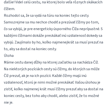
ďalšie! Videl celú cestu, na ktorej bolo veľa rôznych skákacích
čížiem.
Rozhodol sa, že sa vydá na túru na koniec tejto cesty.
Samozrejme sa mu nechce chodiť a prezúvať čížmy po tom,
čo sa vybijú, je pre energeticky úsporného Číža neprípustné. S
každými čížmami dokáže preskákať inú vzdialenosť dokedy sa
vybijú. Zaujímalo by ho, koľko najmenejkrát sa musí prezuť na
to, aby sa dostal na koniec cesty.
Úloha
Máme cestu danej dĺžky na ktorej začiatku sa nachádza Číž.
Na niektorých pozíciách cesty sú čížmy, do ktorých sa môže
Číž prezuť, ak je na ich pozícii. Každé čížmy majú inú
vzdialenosť, ktorú je nimi možné preskákať. Vašou úlohou je
zistiť, koľko najmenej krát musí čížmy prezuť aby sa dostal na
koniec cesty, bez toho aby chodil, alebo zistiť, že to možné
nie je.