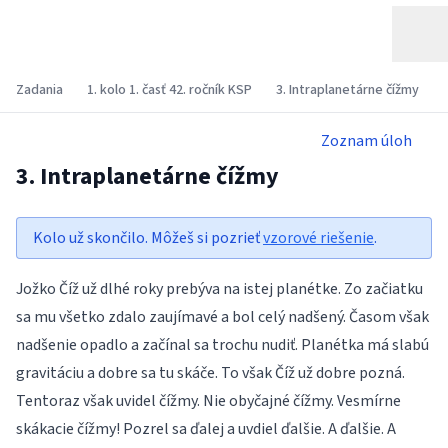
Zadania
1. kolo 1. časť 42. ročník KSP
3. Intraplanetárne čížmy
Zoznam úloh
3. Intraplanetárne čížmy
Kolo už skončilo. Môžeš si pozrieť
vzorové riešenie
.
Jožko Číž už dlhé roky prebýva na istej planétke. Zo začiatku
sa mu všetko zdalo zaujímavé a bol celý nadšený. Časom však
nadšenie opadlo a začínal sa trochu nudiť. Planétka má slabú
gravitáciu a dobre sa tu skáče. To však Číž už dobre pozná.
Tentoraz však uvidel čížmy. Nie obyčajné čížmy. Vesmírne
skákacie čížmy! Pozrel sa ďalej a uvdiel ďalšie. A ďalšie. A