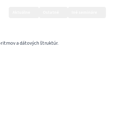
Aktuálne
Ostatné
Iné semináre
Prihlásiť sa
ritmov a dátových štruktúr.