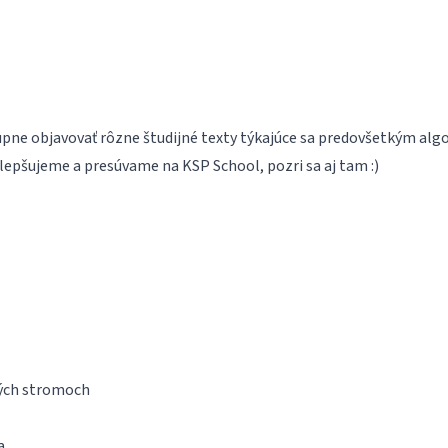
upne objavovať rôzne študijné texty týkajúce sa predovšetkým algo
ylepšujeme a presúvame na
KSP School
, pozri sa aj tam :)
vých stromoch
a