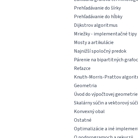
Prehľadávanie do šírky
Prehľadávanie do hĺbky
Dijkstrov algoritmus
Mriežky - implementačné tipy 
Mosty a artikulácie
Najnižší spoločný predok
Párenie na bipartitných grafo
Reťazce
Knuth-Morris-Prattov algori
Geometria
Úvod do výpočtovej geometrie
Skalárny súčin a vektorový súč
Konvexný obal
Ostatné
Optimalizácie a iné implemen
O podprogramoch a rekurzii