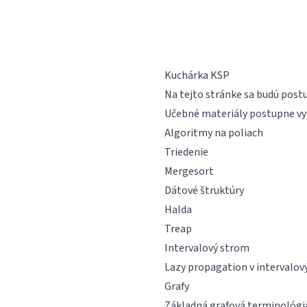
Korešpondenčný seminár z
programovania
Kuchárka KSP
Na tejto stránke sa budú post
Učebné materiály postupne v
Algoritmy na poliach
Triedenie
Mergesort
Dátové štruktúry
Halda
Treap
Intervalový strom
Lazy propagation v intervalo
Grafy
Základná grafová terminológi