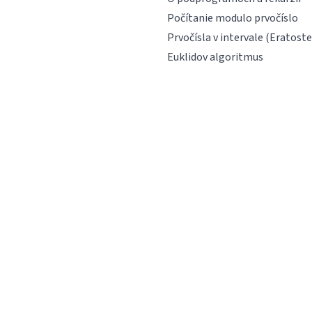
Počítanie modulo prvočíslo
Prvočísla v intervale (Eratost
Euklidov algoritmus