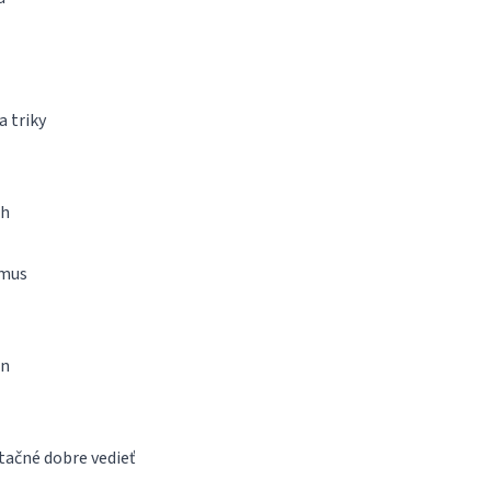
a triky
ch
tmus
in
tačné dobre vedieť