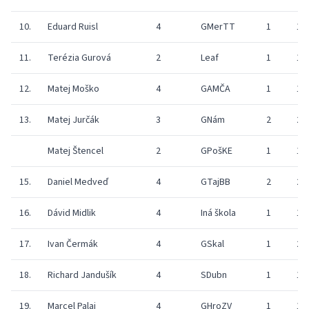
10.
Eduard Ruisl
4
GMerTT
1
17
11.
Terézia Gurová
2
Leaf
1
19
12.
Matej Moško
4
GAMČA
1
18
13.
Matej Jurčák
3
GNám
2
20
Matej Štencel
2
GPošKE
1
16
15.
Daniel Medveď
4
GTajBB
2
20
16.
Dávid Midlik
4
Iná škola
1
19
17.
Ivan Čermák
4
GSkal
1
20
18.
Richard Jandušík
4
SDubn
1
19
19.
Marcel Palaj
4
GHroZV
1
19