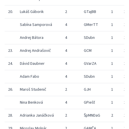
20.
Lukáš Gáborik
2
GTajBB
1
20
Sabína Samporová
4
GMerTT
1
16
Andrej Bátora
4
SDubn
1
18
23.
Andrej Andrašovič
4
GCM
1
19
24.
Dávid Daubner
4
GVarZA
1
20
Adam Fabo
4
SDubn
1
19
26.
Maroš Studenič
2
GJH
1
17
Nina Benková
4
GPiešť
1
20
28.
Adrianka Janáčková
2
ŠpMNDaG
2
19
29.
Miroslav Molnár
2
GAMČA
1
14