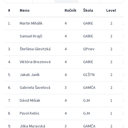
#
Meno
Ročník
Škola
Level
2
1.
Martin Mihálik
4
GAlKE
2
19
Samuel Krajči
4
GAlKE
2
20
3.
Štefánia Glevitzká
4
GPriev
2
20
4.
Viktória Brezinová
4
GAlKE
2
20
5.
Jakub Janík
4
GĽŠTN
2
20
6.
Gabriela Šavelová
3
GAMČA
2
19
7.
Dávid Mišiak
4
GJH
1
20
8.
Pavol Kebis
4
GJH
1
20
9.
Jitka Muravská
3
GAMČA
2
20