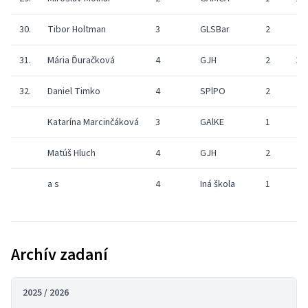
30.
Tibor Holtman
3
GLSBar
2
8
31.
Mária Ďuračková
4
GJH
2
16
32.
Daniel Timko
4
SPlPO
2
Katarína Marcinčáková
3
GAlKE
1
0
Matúš Hluch
4
GJH
2
1
a s
4
Iná škola
1
Archív zadaní
2025 / 2026