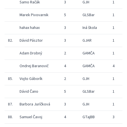
Samo Račák
3
GJH
1
Marek Pivovarnik
5
GLSBar
1
hahax hahax
3
Iná škola
1
82.
Dávid Pásztor
3
GJAR
1
Adam Drobný
2
GAMČA
1
Ondrej Baranovič
4
GAMČA
4
85.
Vojto Gáborík
2
GJH
1
Dávid Čano
5
GLSBar
1
87.
Barbora Juríčková
3
GJH
1
88.
Samuel Čavoj
4
GTajBB
3