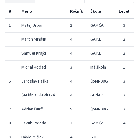
#
Meno
Ročník
Škola
Level
1.
Matej Urban
2
GAMČA
3
Martin Mihálik
4
GAlKE
2
Samuel Krajči
4
GAlKE
2
Michal Kodad
3
Iná škola
1
2
5.
Jaroslav Paška
4
ŠpMNDaG
3
Štefánia Glevitzká
4
GPriev
2
7.
Adrian Ďurči
5
ŠpMNDaG
3
8.
Jakub Parada
3
GAMČA
4
9.
Dávid Mišiak
4
GJH
1
2