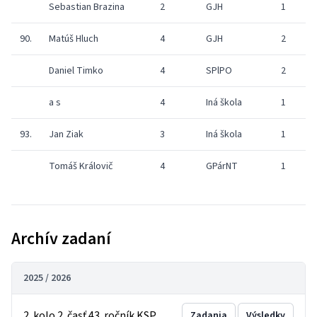
Sebastian Brazina
2
GJH
1
90.
Matúš Hluch
4
GJH
2
2
Daniel Timko
4
SPlPO
2
a s
4
Iná škola
1
93.
Jan Ziak
3
Iná škola
1
Tomáš Královič
4
GPárNT
1
Archív zadaní
2025 / 2026
2. kolo 2. časť 43. ročník KSP
Zadania
Výsledky