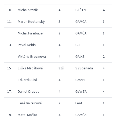
10.
Michal Staník
4
GĽŠTN
4
11.
Martin Koutenský
3
GAMČA
1
1
Michal Farnbauer
2
GAMČA
1
1
13.
Pavol Kebis
4
GJH
1
2
Viktória Brezinová
4
GAlKE
2
15.
Eliška Macáková
8zš
SZScenada
4
Eduard Ruisl
4
GMerTT
1
2
17.
Daniel Oravec
4
GVarZA
4
Terézia Gurová
2
Leaf
1
2
19.
Matej Moško
4
GAMČA
1
2