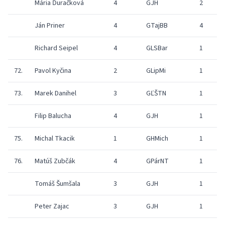
Mária Ďuračková
4
GJH
2
Ján Priner
4
GTajBB
4
Richard Seipel
4
GLSBar
1
72.
Pavol Kyčina
2
GLipMi
1
73.
Marek Danihel
3
GĽŠTN
1
Filip Balucha
4
GJH
1
75.
Michal Tkacik
1
GHMich
1
76.
Matúš Zubčák
4
GPárNT
1
Tomáš Šumšala
3
GJH
1
Peter Zajac
3
GJH
1