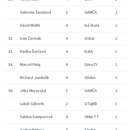
Gabriela Šavelová
3
GAMČA
2
Dávid Midlik
4
Iná škola
1
2
32.
Ivan Čermák
4
GSkal
1
2
33.
Radka Ďurčová
4
ELBA
1
1
34.
Marcel Palaj
4
GHroZV
1
2
Richard Jandušík
4
SDubn
1
1
36.
Jitka Muravská
3
GAMČA
2
Lukáš Gáborik
2
GTajBB
1
2
Sabína Samporová
4
GMerTT
1
2