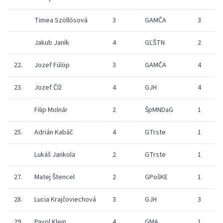
Timea Szöllősová
3
GAMČA
3
Jakub Janík
4
GĽŠTN
2
22.
Jozef Fülöp
3
GAMČA
4
23.
Jozef Číž
4
GJH
4
Filip Molnár
2
ŠpMNDaG
1
2
25.
Adrián Kabáč
4
GTrste
1
2
Lukáš Jankola
2
GTrste
1
2
27.
Matej Štencel
2
GPošKE
1
1
28.
Lucia Krajčoviechová
3
GJH
3
29.
Pavol Klein
4
GMA
1
2