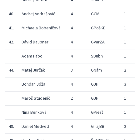
Andrej Bátora
4
SDubn
1
2
40.
Andrej Andrašovič
4
GCM
1
2
41.
Michaela Bobeničová
4
GPošKE
1
2
42.
Dávid Daubner
4
GVarZA
1
2
Adam Fabo
4
SDubn
1
2
44.
Matej Jurčák
3
GNám
2
Bohdan Jóža
4
GJH
3
Maroš Studenič
2
GJH
1
2
Nina Benková
4
GPiešť
1
2
48.
Daniel Medveď
4
GTajBB
2