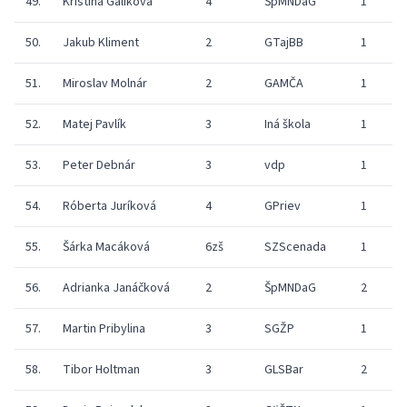
49.
Kristina Galikova
4
ŠpMNDaG
1
2
50.
Jakub Kliment
2
GTajBB
1
2
51.
Miroslav Molnár
2
GAMČA
1
1
52.
Matej Pavlík
3
Iná škola
1
2
53.
Peter Debnár
3
vdp
1
2
54.
Róberta Juríková
4
GPriev
1
2
55.
Šárka Macáková
6zš
SZScenada
1
2
56.
Adrianka Janáčková
2
ŠpMNDaG
2
57.
Martin Pribylina
3
SGŽP
1
2
58.
Tibor Holtman
3
GLSBar
2