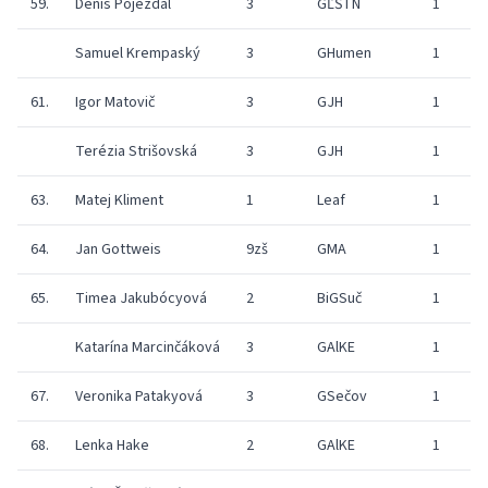
59.
Denis Pojezdal
3
GĽŠTN
1
Samuel Krempaský
3
GHumen
1
1
61.
Igor Matovič
3
GJH
1
Terézia Strišovská
3
GJH
1
63.
Matej Kliment
1
Leaf
1
64.
Jan Gottweis
9zš
GMA
1
65.
Timea Jakubócyová
2
BiGSuč
1
2
Katarína Marcinčáková
3
GAlKE
1
1
67.
Veronika Patakyová
3
GSečov
1
1
68.
Lenka Hake
2
GAlKE
1