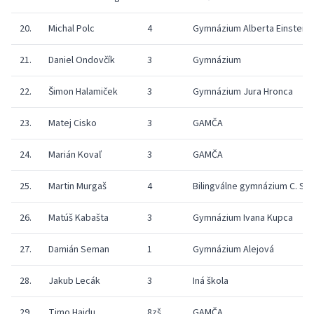
20.
Michal Polc
4
Gymnázium Alberta Einsteina
21.
Daniel Ondovčík
3
Gymnázium
22.
Šimon Halamiček
3
Gymnázium Jura Hronca
23.
Matej Cisko
3
GAMČA
24.
Marián Kovaľ
3
GAMČA
25.
Martin Murgaš
4
Bilingválne gymnázium C. S. 
26.
Matúš Kabašta
3
Gymnázium Ivana Kupca
27.
Damián Seman
1
Gymnázium Alejová
28.
Jakub Lecák
3
Iná škola
29.
Timo Hajdu
8zš
GAMČA