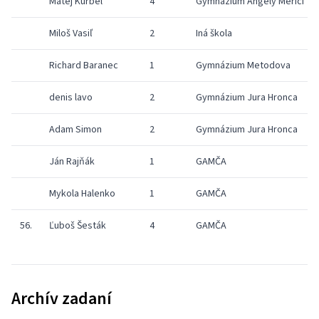
Matej Kurbel
4
Gymnázium Angely Merici
Miloš Vasiľ
2
Iná škola
Richard Baranec
1
Gymnázium Metodova
denis lavo
2
Gymnázium Jura Hronca
Adam Simon
2
Gymnázium Jura Hronca
Ján Rajňák
1
GAMČA
Mykola Halenko
1
GAMČA
56.
Ľuboš Šesták
4
GAMČA
Archív zadaní