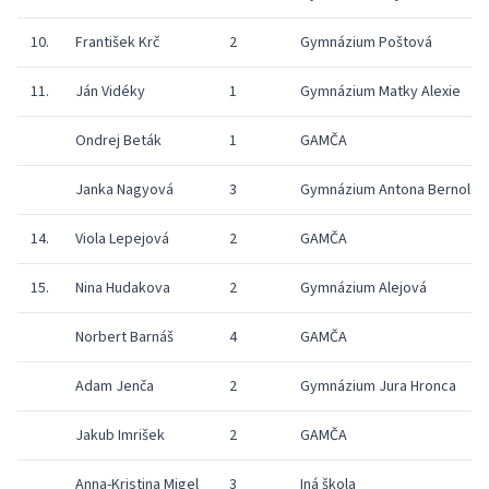
10.
František Krč
2
Gymnázium Poštová
11.
Ján Vidéky
1
Gymnázium Matky Alexie
Ondrej Beták
1
GAMČA
Janka Nagyová
3
Gymnázium Antona Bernolák
14.
Viola Lepejová
2
GAMČA
15.
Nina Hudakova
2
Gymnázium Alejová
Norbert Barnáš
4
GAMČA
Adam Jenča
2
Gymnázium Jura Hronca
Jakub Imrišek
2
GAMČA
Anna-Kristina Migel
3
Iná škola