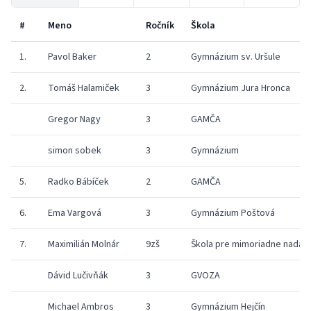
#
Meno
Ročník
Škola
1.
Pavol Baker
2
Gymnázium sv. Uršule
2.
Tomáš Halamiček
3
Gymnázium Jura Hronca
Gregor Nagy
3
GAMČA
simon sobek
3
Gymnázium
5.
Radko Bábíček
2
GAMČA
6.
Ema Vargová
3
Gymnázium Poštová
7.
Maximilián Molnár
9zš
Škola pre mimoriadne nadan
Dávid Lučivňák
3
GVOZA
Michael Ambros
3
Gymnázium Hejčín