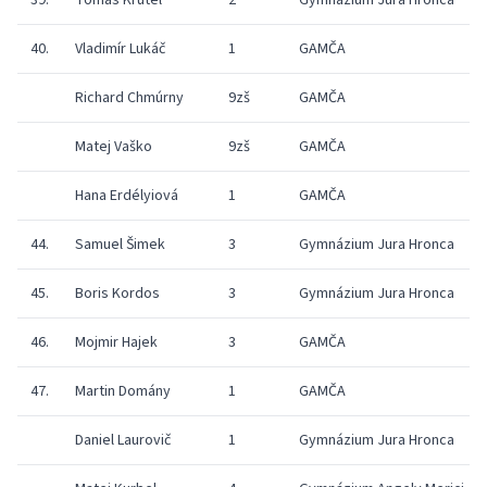
39.
Tomas Krutel
2
Gymnázium Jura Hronca
40.
Vladimír Lukáč
1
GAMČA
Richard Chmúrny
9zš
GAMČA
Matej Vaško
9zš
GAMČA
Hana Erdélyiová
1
GAMČA
44.
Samuel Šimek
3
Gymnázium Jura Hronca
45.
Boris Kordos
3
Gymnázium Jura Hronca
46.
Mojmir Hajek
3
GAMČA
47.
Martin Domány
1
GAMČA
Daniel Laurovič
1
Gymnázium Jura Hronca