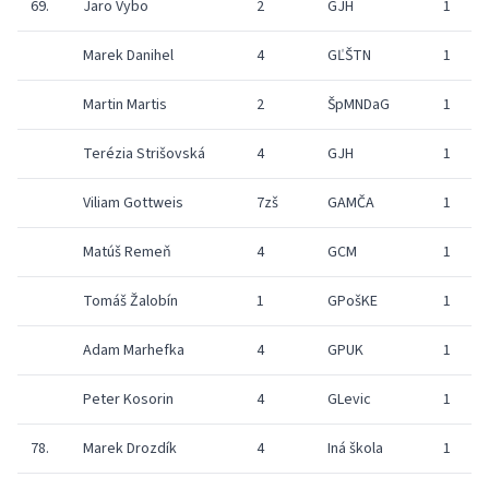
69.
Jaro Vybo
2
GJH
1
Marek Danihel
4
GĽŠTN
1
Martin Martis
2
ŠpMNDaG
1
Terézia Strišovská
4
GJH
1
Viliam Gottweis
7zš
GAMČA
1
Matúš Remeň
4
GCM
1
Tomáš Žalobín
1
GPošKE
1
Adam Marhefka
4
GPUK
1
Peter Kosorin
4
GLevic
1
78.
Marek Drozdík
4
Iná škola
1