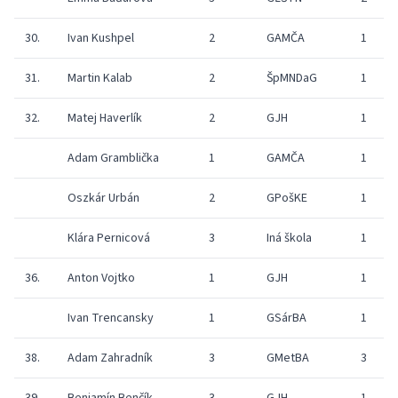
30.
Ivan Kushpel
2
GAMČA
1
31.
Martin Kalab
2
ŠpMNDaG
1
32.
Matej Haverlík
2
GJH
1
Adam Gramblička
1
GAMČA
1
Oszkár Urbán
2
GPošKE
1
Klára Pernicová
3
Iná škola
1
36.
Anton Vojtko
1
GJH
1
Ivan Trencansky
1
GSárBA
1
38.
Adam Zahradník
3
GMetBA
3