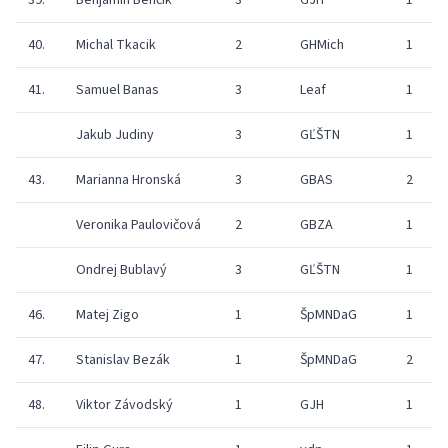
39.
Benjamín Benčík
3
GJH
1
40.
Michal Tkacik
2
GHMich
1
41.
Samuel Banas
3
Leaf
1
Jakub Judiny
3
GĽŠTN
1
43.
Marianna Hronská
3
GBAS
2
Veronika Paulovičová
2
GBZA
1
Ondrej Bublavý
3
GĽŠTN
1
46.
Matej Zigo
1
ŠpMNDaG
1
47.
Stanislav Bezák
1
ŠpMNDaG
2
48.
Viktor Závodský
1
GJH
1