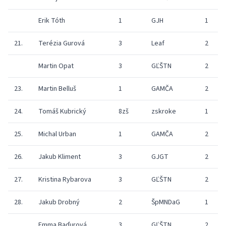
Erik Tóth
1
GJH
1
21.
Terézia Gurová
3
Leaf
2
Martin Opat
3
GĽŠTN
2
23.
Martin Belluš
1
GAMČA
2
24.
Tomáš Kubrický
8zš
zskroke
1
25.
Michal Urban
1
GAMČA
2
26.
Jakub Kliment
3
GJGT
2
27.
Kristina Rybarova
3
GĽŠTN
2
28.
Jakub Drobný
2
ŠpMNDaG
1
Emma Baďurová
3
GĽŠTN
2