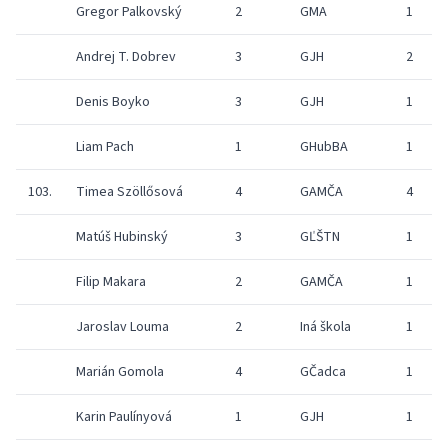
Gregor Palkovský
2
GMA
1
Andrej T. Dobrev
3
GJH
2
Denis Boyko
3
GJH
1
Liam Pach
1
GHubBA
1
103.
Timea Szöllősová
4
GAMČA
4
Matúš Hubinský
3
GĽŠTN
1
Filip Makara
2
GAMČA
1
Jaroslav Louma
2
Iná škola
1
Marián Gomola
4
GČadca
1
Karin Paulínyová
1
GJH
1