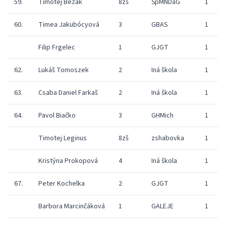
59.
Timotej Bezák
8zš
ŠpMNDaG
1
60.
Timea Jakubócyová
3
GBAS
1
Filip Frgelec
1
GJGT
1
62.
Lukáš Tomoszek
2
Iná škola
1
63.
Csaba Daniel Farkaš
2
Iná škola
1
64.
Pavol Biačko
3
GHMich
1
Timotej Leginus
8zš
zshabovka
1
Kristýna Prokopová
4
Iná škola
1
67.
Peter Kochelka
2
GJGT
1
Barbora Marcinčáková
1
GALEJE
1