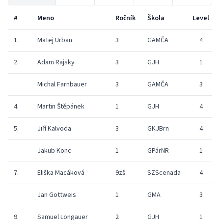
#
Meno
Ročník
Škola
Level
1.
Matej Urban
3
GAMČA
4
2.
Adam Rajsky
3
GJH
1
Michal Farnbauer
3
GAMČA
3
4.
Martin Štěpánek
1
GJH
4
5.
Jiří Kalvoda
3
GKJBrn
4
Jakub Konc
1
GPárNR
1
7.
Eliška Macáková
9zš
SZScenada
4
Jan Gottweis
1
GMA
3
9.
Samuel Longauer
2
GJH
1