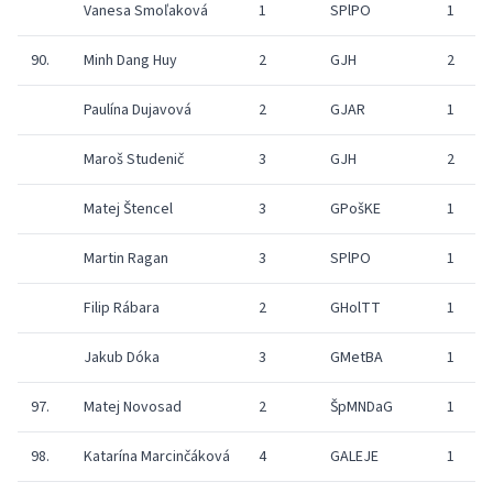
Vanesa Smoľaková
1
SPlPO
1
90.
Minh Dang Huy
2
GJH
2
Paulína Dujavová
2
GJAR
1
Maroš Studenič
3
GJH
2
Matej Štencel
3
GPošKE
1
Martin Ragan
3
SPlPO
1
Filip Rábara
2
GHolTT
1
Jakub Dóka
3
GMetBA
1
97.
Matej Novosad
2
ŠpMNDaG
1
98.
Katarína Marcinčáková
4
GALEJE
1