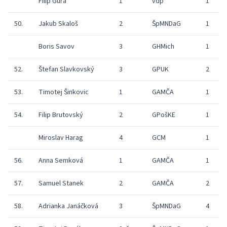
Filip Gura
1
vdp
1
50.
Jakub Skaloš
2
ŠpMNDaG
1
Boris Savov
3
GHMich
1
52.
Štefan Slavkovský
3
GPUK
2
53.
Timotej Šinkovic
1
GAMČA
1
54.
Filip Brutovský
2
GPošKE
1
Miroslav Harag
4
GCM
1
56.
Anna Semková
1
GAMČA
1
57.
Samuel Stanek
2
GAMČA
2
58.
Adrianka Janáčková
3
ŠpMNDaG
4