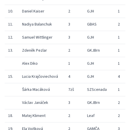
10.
Daniel Kaiser
2
GJH
1
11.
Nadiya Balanchuk
3
GBAS
2
12.
Samuel Wittlinger
3
GJH
1
13.
Zdeněk Pezlar
2
GKJBrn
1
Alex Diko
1
GJH
1
15.
Lucia Krajčoviechová
4
GJH
4
Šárka Macáková
7zš
SZScenada
1
Václav Janáček
3
GKJBrn
2
18.
Matej Kliment
2
Leaf
2
19.
Ela Vojtková
2
GAMČA
3