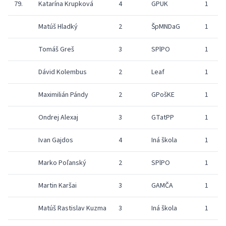
79.
Katarína Krupková
4
GPUK
1
Matúš Hladký
2
ŠpMNDaG
1
Tomáš Greš
3
SPlPO
1
Dávid Kolembus
2
Leaf
1
Maximilián Pándy
2
GPošKE
1
Ondrej Alexaj
3
GTatPP
1
Ivan Gajdos
4
Iná škola
1
Marko Poľanský
2
SPlPO
1
Martin Karšai
3
GAMČA
1
Matúš Rastislav Kuzma
3
Iná škola
1