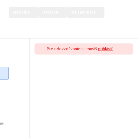
Aktuálne
Ostatné
Iné semináre
Prihlásiť sa
Pre odovzdávanie sa musíš
prihlásiť
.
o
ne.