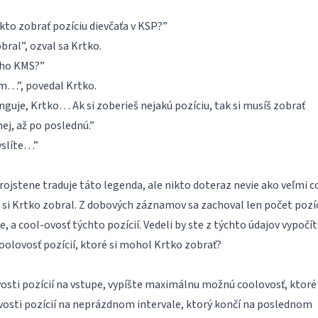
ekto zobrať pozíciu dievčaťa v KSP?”
bral”, ozval sa Krtko.
eho KMS?”
m…”, povedal Krtko.
nguje, Krtko… Ak si zoberieš nejakú pozíciu, tak si musíš zobrať
nej, až po poslednú.”
yslíte…”
Trojstene traduje táto legenda, ale nikto doteraz nevie ako veľmi c
é si Krtko zobral. Z dobových záznamov sa zachoval len počet pozíc
e, a cool-ovosť týchto pozícií. Vedeli by ste z týchto údajov vypočít
oolovosť pozícií, ktoré si mohol Krtko zobrať?
osti pozícií na vstupe, vypíšte maximálnu možnú coolovosť, ktoré 
vosti pozícií na neprázdnom intervale, ktorý končí na poslednom