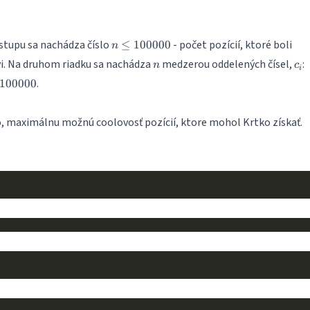
n \leq
stupu sa nachádza číslo
- počet pozícií, ktoré boli
≤
100000
n
100000
n
c_i
i. Na druhom riadku sa nachádza
medzerou oddelených čísel,
:
n
c
i
\
.
100000
\
lo, maximálnu možnú coolovosť pozícií, ktore mohol Krtko získať.