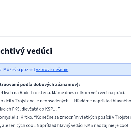
echtivý vedúci
o. Môžeš si pozrieť
vzorové riešenie
.
štruované podľa dobových záznamov):
etkých na Rade Trojstenu. Máme dnes celkom veľa vecí na práci.
ozícií v Trojstene je neobsadených… Hľadáme napríklad hlavnéh
úcich FKS, dievčatá do KSP,…”
yslel si Krtko. “Konečne sa zmocním všetkých pozícií v Trojste
, ale len tých cool. Napríklad hlavný vedúci KMS naozaj nie je cool