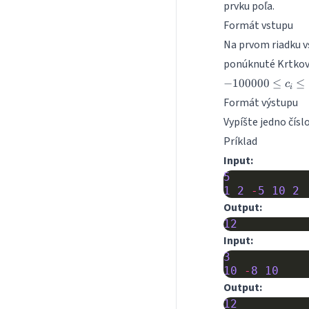
prvku poľa.
Formát vstupu
Na prvom riadku v
ponúknuté Krtkov
−
100000
≤
≤
c
i
Formát výstupu
Vypíšte jedno čís
Príklad
Input:
5
1
2
-
5
10
2
Output:
12
Input:
3
10
-
8
10
Output:
12