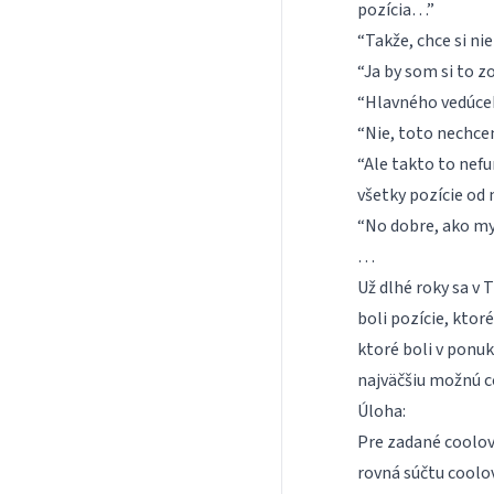
pozícia…”
“Takže, chce si ni
“Ja by som si to zo
“Hlavného vedúc
“Nie, toto nechce
“Ale takto to nefu
všetky pozície od 
“No dobre, ako m
…
Už dlhé roky sa v 
boli pozície, ktor
ktoré boli v ponuk
najväčšiu možnú c
Úloha:
Pre zadané coolov
rovná súčtu coolo