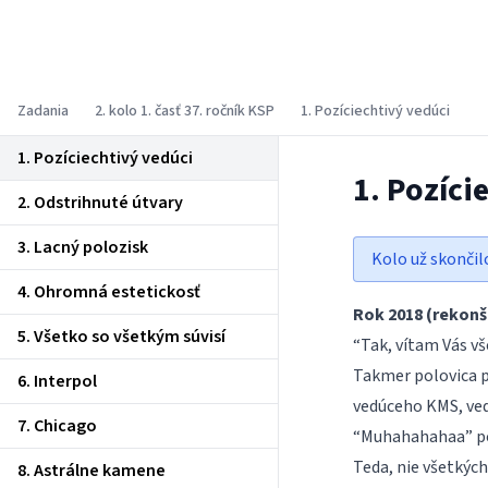
Korešpondenčný seminár z
programovania
Zadania
2. kolo 1. časť 37. ročník KSP
1. Pozíciechtivý vedúci
1. Pozíciechtivý vedúci
1. Pozíci
2. Odstrihnuté útvary
3. Lacný polozisk
Kolo už skončil
4. Ohromná estetickosť
Rok 2018 (rekon
5. Všetko so všetkým súvisí
“Tak, vítam Vás vš
Takmer polovica p
6. Interpol
vedúceho KMS, ved
7. Chicago
“Muhahahahaa” pom
Teda, nie všetkých
8. Astrálne kamene