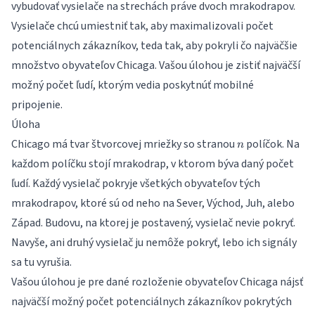
vybudovať vysielače na strechách práve dvoch mrakodrapov.
Vysielače chcú umiestniť tak, aby maximalizovali počet
potenciálnych zákazníkov, teda tak, aby pokryli čo najväčšie
množstvo obyvateľov Chicaga. Vašou úlohou je zistiť najväčší
možný počet ľudí, ktorým vedia poskytnúť mobilné
pripojenie.
Úloha
n
Chicago má tvar štvorcovej mriežky so stranou
políčok. Na
n
každom políčku stojí mrakodrap, v ktorom býva daný počet
ľudí. Každý vysielač pokryje všetkých obyvateľov tých
mrakodrapov, ktoré sú od neho na Sever, Východ, Juh, alebo
Západ. Budovu, na ktorej je postavený, vysielač nevie pokryť.
Navyše, ani druhý vysielač ju nemôže pokryť, lebo ich signály
sa tu vyrušia.
Vašou úlohou je pre dané rozloženie obyvateľov Chicaga nájsť
najväčší možný počet potenciálnych zákazníkov pokrytých