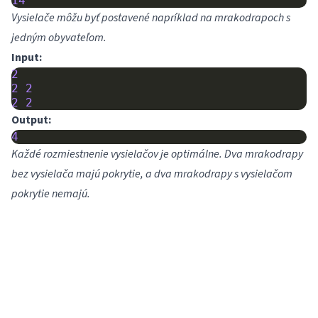
14
Vysielače môžu byť postavené napríklad na mrakodrapoch s
jedným obyvateľom.
Input:
2
2
2
2
2
Output:
4
Každé rozmiestnenie vysielačov je optimálne. Dva mrakodrapy
bez vysielača majú pokrytie, a dva mrakodrapy s vysielačom
pokrytie nemajú.