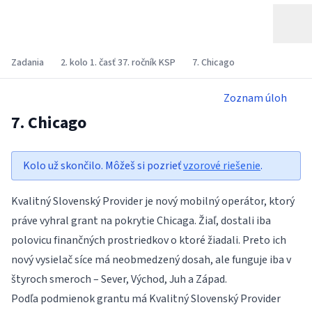
Zadania
2. kolo 1. časť 37. ročník KSP
7. Chicago
Zoznam úloh
7. Chicago
Kolo už skončilo. Môžeš si pozrieť
vzorové riešenie
.
Kvalitný Slovenský Provider je nový mobilný operátor, ktorý
práve vyhral grant na pokrytie Chicaga. Žiaľ, dostali iba
polovicu finančných prostriedkov o ktoré žiadali. Preto ich
nový vysielač síce má neobmedzený dosah, ale funguje iba v
štyroch smeroch – Sever, Východ, Juh a Západ.
Podľa podmienok grantu má Kvalitný Slovenský Provider