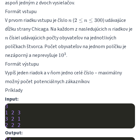
aspoň jedným z dvoch vysielačov.
Formát vstupu
n
2\leq
V prvom riadku vstupu je číslo
(
) udávajúce
2
≤
≤
300
n
n
n\leq
n
n
dĺžku strany Chicaga. Na každom z nasledujúcich
riadkov je
n
300
čísiel udávajúcich počty obyvateľov na jednotlivých
n
políčkach štvorca. Počet obyvateľov na jednom políčku je
10^3
3
nezáporný a neprevyšuje
.
1
0
Formát výstupu
Vypíš jeden riadok a v ňom jedno celé číslo – maximálny
možný počet potenciálnych zákazníkov.
Príklady
Input:
3
1
2
3
3
2
1
2
2
2
Output: