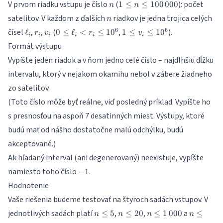
n
1\leq
V prvom riadku vstupu je číslo
(
): počet
1
≤
≤
100
000
n
n
n\leq
n
satelitov. V každom z ďalších
riadkov je jedna trojica celých
n
100\,000
\ell_i
r_i
v_i
0\leq
1\leq
6
6
čísel
,
,
(
,
).
ℓ
0
≤
ℓ
<
≤
1
0
1
≤
≤
1
0
r
v
r
v
i
i
i
i
i
i
\ell_i
v_i\leq
Formát výstupu
< r_i
10^6
Vypíšte jeden riadok a v ňom jedno celé číslo – najdlhšiu dĺžku
\leq
10^6
intervalu, ktorý v nejakom okamihu nebol v zábere žiadneho
zo satelitov.
(Toto číslo môže byť reálne, viď posledný príklad. Vypíšte ho
s presnosťou na aspoň 7 desatinných miest. Výstupy, ktoré
budú mať od nášho dostatočne malú odchýlku, budú
akceptované.)
Ak hľadaný interval (ani degenerovaný) neexistuje, vypíšte
-1
namiesto toho číslo
.
−
1
Hodnotenie
Vaše riešenia budeme testovať na štyroch sadách vstupov. V
n\leq
n\leq
n\leq
n\leq
jednotlivých sadách platí
,
,
a
≤
5
≤
20
≤
1
000
≤
n
n
n
n
5
20
1\,000
100\,000