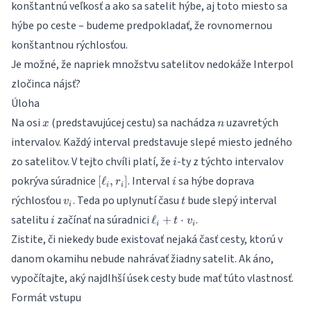
konštantnú veľkosť a ako sa satelit hýbe, aj toto miesto sa
hýbe po ceste – budeme predpokladať, že rovnomernou
konštantnou rýchlosťou.
Je možné, že napriek množstvu satelitov nedokáže Interpol
zločinca nájsť?
Úloha
x
n
Na osi
(predstavujúcej cestu) sa nachádza
uzavretých
x
n
intervalov. Každý interval predstavuje slepé miesto jedného
i
zo satelitov. V tejto chvíli platí, že
-ty z týchto intervalov
i
[\ell_i,r_i]
i
pokrýva súradnice
. Interval
sa hýbe doprava
[
ℓ
,
]
r
i
i
i
v_i
t
rýchlosťou
. Teda po uplynutí času
bude slepý interval
v
t
i
i
\ell_i
satelitu
začínať na súradnici
.
ℓ
+
⋅
i
t
v
i
i
+
Zistite, či niekedy bude existovať nejaká časť cesty, ktorú v
t\cdot
danom okamihu nebude nahrávať žiadny satelit. Ak áno,
v_i
vypočítajte, aký najdlhší úsek cesty bude mať túto vlastnosť.
Formát vstupu