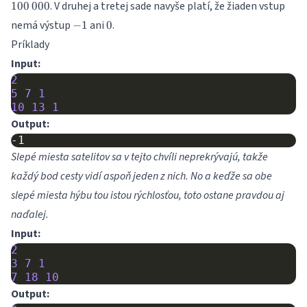
. V druhej a tretej sade navyše platí, že žiaden vstup
100
000
-1
0
nemá výstup
ani
.
−
1
0
Príklady
Input:
2
5
7
1
10
13
1
Output:
Slepé miesta satelitov sa v tejto chvíli neprekrývajú, takže
každý bod cesty vidí aspoň jeden z nich. No a keďže sa obe
slepé miesta hýbu tou istou rýchlosťou, toto ostane pravdou aj
naďalej.
Input:
2
3
7
1
7
18
10
Output: