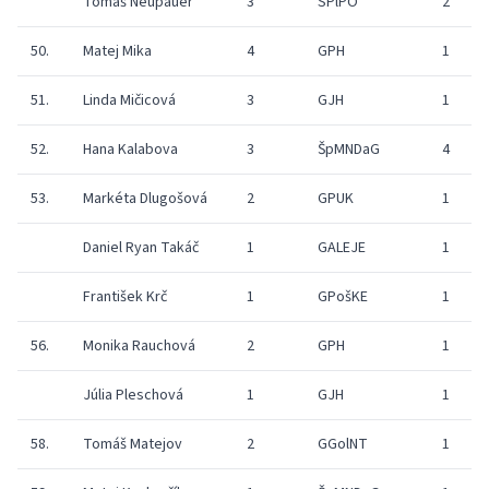
Tomáš Neupauer
3
SPlPO
2
50.
Matej Mika
4
GPH
1
51.
Linda Mičicová
3
GJH
1
52.
Hana Kalabova
3
ŠpMNDaG
4
53.
Markéta Dlugošová
2
GPUK
1
Daniel Ryan Takáč
1
GALEJE
1
František Krč
1
GPošKE
1
56.
Monika Rauchová
2
GPH
1
Júlia Pleschová
1
GJH
1
58.
Tomáš Matejov
2
GGolNT
1