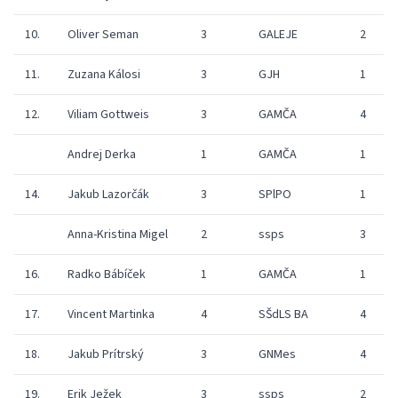
10.
Oliver Seman
3
GALEJE
2
11.
Zuzana Kálosi
3
GJH
1
12.
Viliam Gottweis
3
GAMČA
4
Andrej Derka
1
GAMČA
1
14.
Jakub Lazorčák
3
SPlPO
1
Anna-Kristina Migel
2
ssps
3
16.
Radko Bábíček
1
GAMČA
1
17.
Vincent Martinka
4
SŠdLS BA
4
18.
Jakub Prítrský
3
GNMes
4
19.
Erik Ježek
3
ssps
2