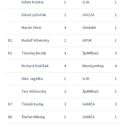
Adam Koskar
1
GJH
1
Dávid Lučivňák
2
GVOZA
1
Martin Uhrin
4
GHubBA
1
82.
Rudolf Vrbensky
2
GPUK
1
83.
Timotej Bezák
4
ŠpMNDaG
3
Richard Dobíšek
4
MenGymRep
4
Alex Jagelka
1
GJH
1
Teo Višňovský
2
ŠpMNDaG
1
87.
Tomáš Kodaj
3
GAMČA
3
88.
Štefan Mikulaj
1
GAMČA
1