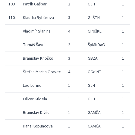
109.
Patrik Gašpar
2
GJH
1
110.
Klaudia Rybárová
3
GĽŠTN
1
Vladimír Slanina
4
GPošKE
1
Tomáš Šavol
2
ŠpMNDaG
1
Branislav Knoško
3
GBZA
1
Štefan Martin Oravec
4
GGolNT
1
Leo Lörinc
1
GJH
1
Oliver Kúdela
1
GJH
1
Branislav Držík
1
GAMČA
1
Hana Kopuncova
1
GAMČA
1