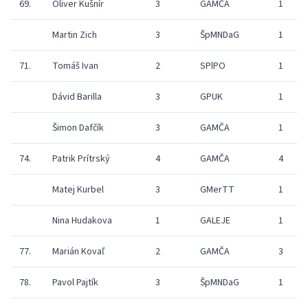
69.
Oliver Kušnír
3
GAMČA
1
Martin Zich
3
ŠpMNDaG
1
71.
Tomáš Ivan
2
SPlPO
1
Dávid Barilla
3
GPUK
1
Šimon Dafčík
3
GAMČA
1
74.
Patrik Prítrský
4
GAMČA
4
Matej Kurbel
3
GMerTT
1
Nina Hudakova
1
GALEJE
1
77.
Marián Kovaľ
2
GAMČA
3
78.
Pavol Pajtík
3
ŠpMNDaG
1