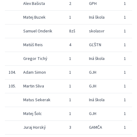
Alex Bašista
2
GPH
1
Matej Buzek
1
Iná škola
1
Samuel Onderik
8zš
skolasvr
1
Matúš Reis
4
GĽŠTN
1
Gregor Tichý
1
Iná škola
1
104.
Adam Simon
1
GJH
1
105.
Martin Sliva
1
GJH
1
Matus Sekerak
1
Iná škola
1
Matej Šolc
1
GJH
1
Juraj Horský
3
GAMČA
1