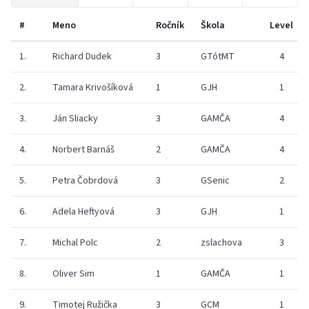
#
Meno
Ročník
Škola
Level
1.
Richard Dudek
3
GTótMT
4
2.
Tamara Krivošíková
1
GJH
1
3.
Ján Sliacky
3
GAMČA
4
4.
Norbert Barnáš
2
GAMČA
4
5.
Petra Čobrdová
3
GSenic
2
6.
Adela Heftyová
3
GJH
1
7.
Michal Polc
2
zslachova
3
8.
Oliver Sim
1
GAMČA
1
9.
Timotej Ružička
3
GCM
1