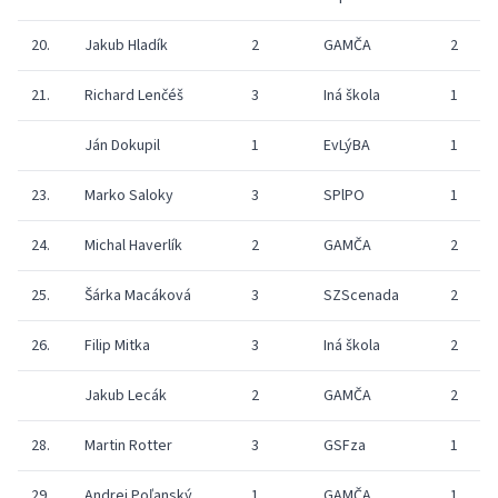
20.
Jakub Hladík
2
GAMČA
2
21.
Richard Lenčéš
3
Iná škola
1
Ján Dokupil
1
EvLýBA
1
23.
Marko Saloky
3
SPlPO
1
24.
Michal Haverlík
2
GAMČA
2
25.
Šárka Macáková
3
SZScenada
2
26.
Filip Mitka
3
Iná škola
2
Jakub Lecák
2
GAMČA
2
28.
Martin Rotter
3
GSFza
1
29.
Andrej Poľanský
1
GAMČA
1