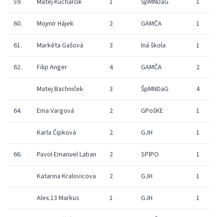
59.
Matej Kucharčík
1
ŠpMNDaG
1
60.
Mojmír Hájek
2
GAMČA
1
61.
Markéta Gašová
3
Iná škola
1
62.
Filip Anger
4
GAMČA
2
Matej Bachniček
3
ŠpMNDaG
4
64.
Ema Vargová
2
GPošKE
1
Karla Čipková
2
GJH
1
66.
Pavol Emanuel Laban
2
SPlPO
1
Katarina Kralovicova
2
GJH
1
Alex.13 Markus
1
GJH
1