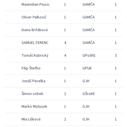
Maximilian Piussi
1
GAMČA
1
Oliver Palkovič
1
GAMČA
1
Diana Brňáková
1
GAMČA
1
SAMUEL FERENC
4
GAMČA
1
Tomáš Kubrický
4
GPošKE
3
Filip Štefko
1
GPUK
1
Jonáš Pavelka
1
GJH
1
Šimon sobek
2
GŠroKE
1
Marko Matusek
1
GJH
1
Mia Lišková
2
GJH
1