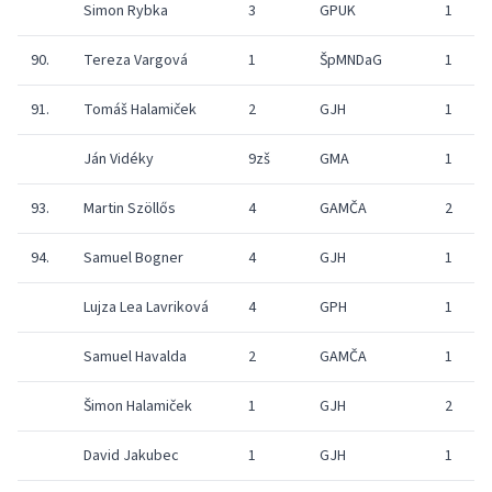
Simon Rybka
3
GPUK
1
90.
Tereza Vargová
1
ŠpMNDaG
1
91.
Tomáš Halamiček
2
GJH
1
Ján Vidéky
9zš
GMA
1
93.
Martin Szöllős
4
GAMČA
2
94.
Samuel Bogner
4
GJH
1
Lujza Lea Lavriková
4
GPH
1
Samuel Havalda
2
GAMČA
1
Šimon Halamiček
1
GJH
2
David Jakubec
1
GJH
1