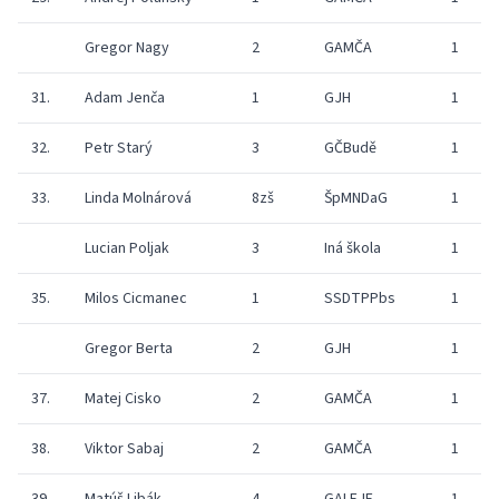
Gregor Nagy
2
GAMČA
1
31.
Adam Jenča
1
GJH
1
32.
Petr Starý
3
GČBudě
1
33.
Linda Molnárová
8zš
ŠpMNDaG
1
Lucian Poljak
3
Iná škola
1
35.
Milos Cicmanec
1
SSDTPPbs
1
Gregor Berta
2
GJH
1
37.
Matej Cisko
2
GAMČA
1
38.
Viktor Sabaj
2
GAMČA
1