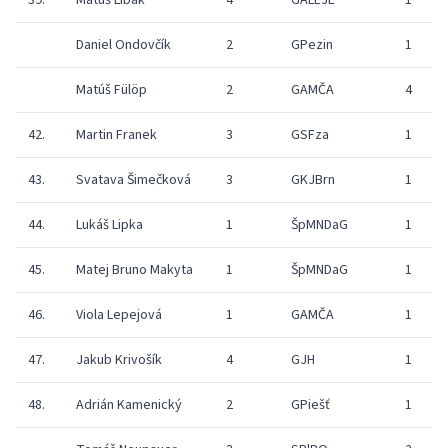
39.
Matúš Libák
4
GALEJE
1
Daniel Ondovčík
2
GPezin
1
Matúš Fülöp
2
GAMČA
4
42.
Martin Franek
3
GSFza
1
43.
Svatava Šimečková
3
GKJBrn
1
44.
Lukáš Lipka
1
ŠpMNDaG
1
45.
Matej Bruno Makyta
1
ŠpMNDaG
1
46.
Viola Lepejová
1
GAMČA
1
47.
Jakub Krivošík
4
GJH
1
48.
Adrián Kamenický
2
GPiešť
1