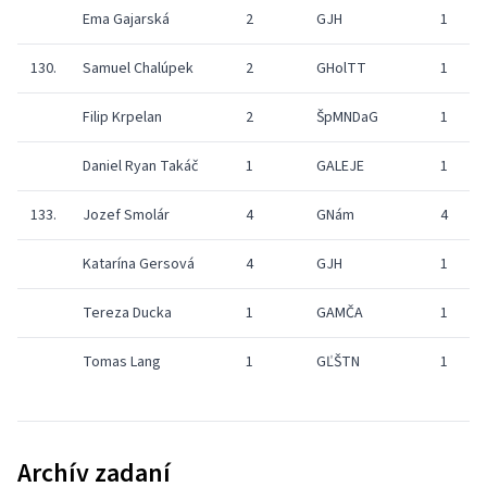
Ema Gajarská
2
GJH
1
130.
Samuel Chalúpek
2
GHolTT
1
Filip Krpelan
2
ŠpMNDaG
1
Daniel Ryan Takáč
1
GALEJE
1
133.
Jozef Smolár
4
GNám
4
Katarína Gersová
4
GJH
1
Tereza Ducka
1
GAMČA
1
Tomas Lang
1
GĽŠTN
1
Archív zadaní