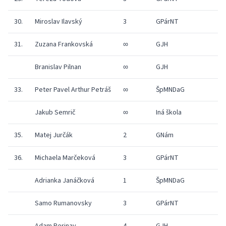
30.
Miroslav Ilavský
3
GPárNT
1
31.
Zuzana Frankovská
∞
GJH
1
Branislav Pilnan
∞
GJH
1
33.
Peter Pavel Arthur Petráš
∞
ŠpMNDaG
1
Jakub Semrič
∞
Iná škola
1
35.
Matej Jurčák
2
GNám
1
36.
Michaela Marčeková
3
GPárNT
1
Adrianka Janáčková
1
ŠpMNDaG
1
Samo Rumanovsky
3
GPárNT
1