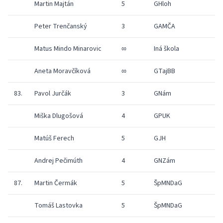
Martin Majtán
5
GHloh
1
Peter Trenčanský
3
GAMČA
1
Matus Mindo Minarovic
∞
Iná škola
1
Aneta Moravčíková
∞
GTajBB
1
83.
Pavol Jurčák
3
GNám
1
Miška Dlugošová
4
GPUK
1
Matúš Ferech
5
GJH
1
Andrej Pečimúth
4
GNZám
1
87.
Martin Čermák
5
ŠpMNDaG
1
Tomáš Lastovka
5
ŠpMNDaG
1