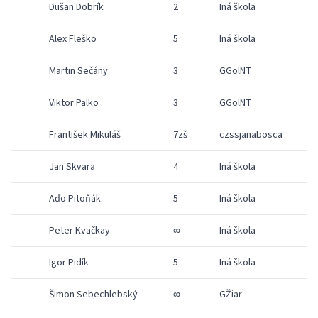
Dušan Dobrík
2
Iná škola
1
Alex Fleško
5
Iná škola
1
Martin Sečány
3
GGolNT
1
Viktor Palko
3
GGolNT
1
František Mikuláš
7zš
czssjanabosca
1
Jan Skvara
4
Iná škola
1
Aďo Pitoňák
5
Iná škola
1
Peter Kvačkay
∞
Iná škola
1
Igor Pidík
5
Iná škola
1
Šimon Sebechlebský
∞
GŽiar
1