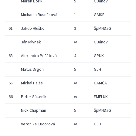
Marek Borik
5
GBánov
1
Michaela Rusnáková
1
GAlKE
1
61.
Jakub Hluško
3
ŠpMNDaG
1
Ján Mlynek
∞
GBánov
1
63.
Alexandra Pešátová
4
GPUK
1
Matus Drgon
5
GJH
1
65.
Michal Halás
∞
GAMČA
1
66.
Peter Súkeník
∞
FMFI UK
1
Nick Chapman
5
ŠpMNDaG
1
Veronika Cucorová
∞
GJH
1