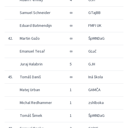
Adam Perinay
4
GJH
1
Samuel Schneider
∞
GTajBB
1
Eduard Batmendijn
∞
FMFI UK
1
42.
Martin Gažo
∞
ŠpMNDaG
1
Emanuel Tesař
∞
GLuč
1
Juraj Halabrin
5
GJH
1
45.
Tomáš Daniš
∞
Iná škola
1
Matej Urban
1
GAMČA
1
Michal Redhammer
1
zshlboka
1
Tomáš Šimek
1
ŠpMNDaG
1