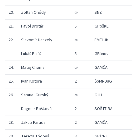
20.
Zoltán Onódy
∞
SNZ
1
21.
Pavol Drotár
5
GPošKE
1
22.
Slavomír Hanzely
∞
FMFI UK
1
Lukáš Baláž
3
GBánov
1
24.
Matej Choma
∞
GAMČA
1
25.
Ivan Kotora
2
ŠpMNDaG
1
26.
Samuel Gurský
∞
GJH
1
Dagmar Bošková
2
SOŠ IT BA
1
28.
Jakub Parada
2
GAMČA
1
29.
Tereza Tódová
3
GPárNT
1