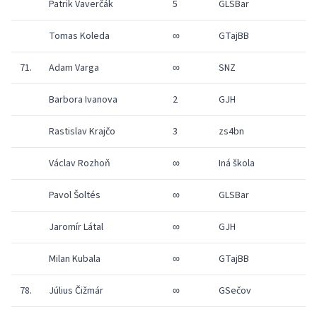
Patrik Vaverčák
5
GLSBar
1
Tomas Koleda
∞
GTajBB
1
71.
Adam Varga
∞
SNZ
1
Barbora Ivanova
2
GJH
1
Rastislav Krajčo
3
zs4bn
1
Václav Rozhoň
∞
Iná škola
1
Pavol Šoltés
∞
GLSBar
1
Jaromír Látal
∞
GJH
1
Milan Kubala
∞
GTajBB
1
78.
Július Čižmár
∞
GSečov
1