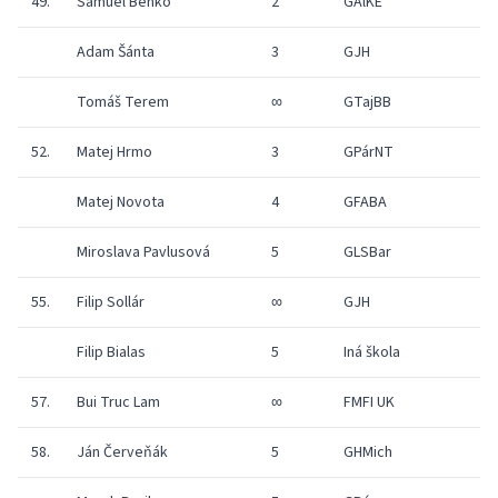
49.
Samuel Benko
2
GAlKE
1
Adam Šánta
3
GJH
1
Tomáš Terem
∞
GTajBB
1
52.
Matej Hrmo
3
GPárNT
1
Matej Novota
4
GFABA
1
Miroslava Pavlusová
5
GLSBar
1
55.
Filip Sollár
∞
GJH
1
Filip Bialas
5
Iná škola
1
57.
Bui Truc Lam
∞
FMFI UK
1
58.
Ján Červeňák
5
GHMich
1