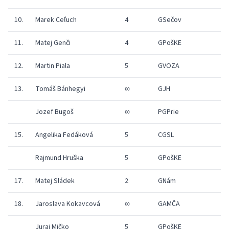
10.
Marek Ceľuch
4
GSečov
1
11.
Matej Genči
4
GPošKE
1
12.
Martin Piala
5
GVOZA
1
13.
Tomáš Bánhegyi
∞
GJH
1
Jozef Bugoš
∞
PGPrie
1
15.
Angelika Fedáková
5
CGSL
1
Rajmund Hruška
5
GPošKE
1
17.
Matej Sládek
2
GNám
1
18.
Jaroslava Kokavcová
∞
GAMČA
1
Juraj Mičko
5
GPošKE
1