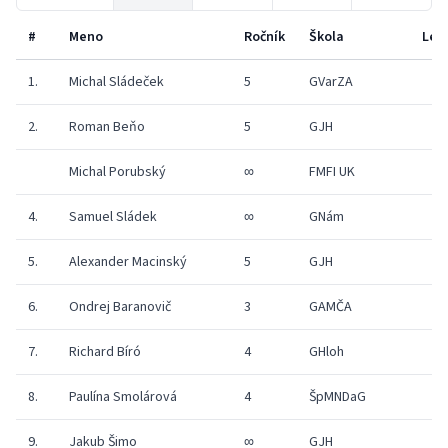
#
Meno
Ročník
Škola
Lev
1.
Michal Sládeček
5
GVarZA
1
2.
Roman Beňo
5
GJH
1
Michal Porubský
∞
FMFI UK
1
4.
Samuel Sládek
∞
GNám
1
5.
Alexander Macinský
5
GJH
1
6.
Ondrej Baranovič
3
GAMČA
1
7.
Richard Bíró
4
GHloh
1
8.
Paulína Smolárová
4
ŠpMNDaG
1
9.
Jakub Šimo
∞
GJH
1