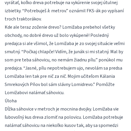
vyrátať, koľko dreva potrebuje na vykúrenie svojej útulnej
k
izbietky. “Potrebuješ
metrov.” oznámil FKS-ák po vypísaní
k
troch traktorákov.
Kde ale teraz zoženie drevo? Lomižaba prebehol všetky
obchody, no dobré drevo už bolo vykúpené! Posledný
predajca si ale všimol, že Lomižaba je zo svojej situácie veľmi
smutný. “Počkaj chlapče! Vidím, že junák si mi statný. Mal by
som pre teba sáhovicu, no nemám žiadnu pílu.” ponúkol mu
predajca. “Jasné, pílu nepotrebujem ujo, nevolám sa predsa
Lomižaba len tak pre nič za nič. Mojim učiteľom Kálania
Smrekových Pňov bol sám slávny Lomidrevo.” Pomôžte
Lomižabovi nalámať sáhovicu.
Úloha
Dĺžka sáhovice v metroch je mocnina dvojky. Lomižaba vie
ľubovoľný kus dreva zlomiť na polovicu. Lomižaba potrebuje
nalámať sáhovicu na niekoľko kusov tak, aby sa spomedzi