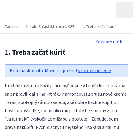
Zadania
1. kolo 2. časť 35. ročník KSP
1. Treba začať kúriť
Zoznam úloh
1. Treba začať kúriť
Kolo už skončilo. Môžeš si pozrieť
vzorové riešenie
.
Prichádza zima a každý chce byť pekne v teplúčku. Lomižaba
sa pripravil: dal si na intráku namontovať zbrusu nové kachle.
Teraz, spokojný sám so sebou, aké dobré kachle kúpil, si
hovie v postielke, no nejako mu je stále bez periny zima.
“Ja ťuťmák!”, vyskočil Lomižaba z postele, “Zabudol som
dreva nakúpiť!” Rýchlo schytil nejakého
FKS
-áka a dal mu