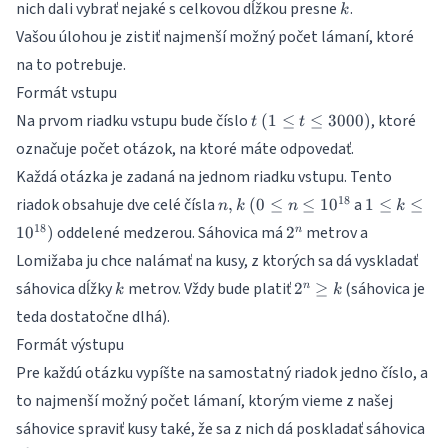
k
nich dali vybrať nejaké s celkovou dĺžkou presne
.
k
Vašou úlohou je zistiť najmenší možný počet lámaní, ktoré
na to potrebuje.
Formát vstupu
t ~ (1
Na prvom riadku vstupu bude číslo
, ktoré
(
1
≤
≤
3000
)
t
t
\leq t
označuje počet otázok, na ktoré máte odpovedať.
\leq
Každá otázka je zadaná na jednom riadku vstupu. Tento
3000)
n, k ~ (0
1 \leq k
18
riadok obsahuje dve celé čísla
a
,
(
0
≤
≤
1
0
1
≤
≤
n
k
n
k
\leq n
\leq
2^n
18
oddelené medzerou. Sáhovica má
metrov a
1
0
)
2
n
\leq
10^{18})
Lomižaba ju chce nalámať na kusy, z ktorých sa dá vyskladať
10^{18}
k
2^n
sáhovica dĺžky
metrov. Vždy bude platiť
(sáhovica je
2
≥
n
k
k
\geq
teda dostatočne dlhá).
k
Formát výstupu
Pre každú otázku vypíšte na samostatný riadok jedno číslo, a
to najmenší možný počet lámaní, ktorým vieme z našej
sáhovice spraviť kusy také, že sa z nich dá poskladať sáhovica