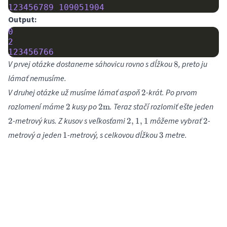
123456789
109051904
Output:
0
2
123456766
8
V prvej otázke dostaneme sáhovicu rovno s dĺžkou
, preto ju
8
lámať nemusíme.
2
V druhej otázke už musíme lámať aspoň
-krát. Po prvom
2
2
2
2
rozlomení máme
kusy po
. Teraz stačí rozlomiť ešte jeden
2
2
m
\textrm{m}
2,
2
-metrový kus. Z kusov s veľkosťami
môžeme vybrať
-
2
2
,
1
,
1
2
1,
1
3
metrový a jeden
-metrový, s celkovou dĺžkou
metre.
1
3
1