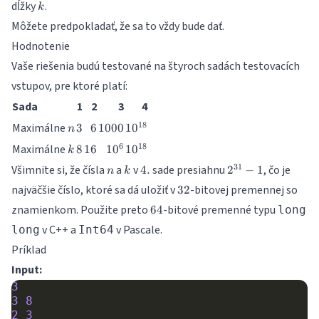
k
dĺžky
.
k
Môžete predpokladať, že sa to vždy bude dať.
Hodnotenie
Vaše riešenia budú testované na štyroch sadách testovacích
vstupov, pre ktoré platí:
Sada
1
2
3
4
n
3
6
1000
10^{18}
18
Maximálne
3
6
1000
1
0
n
k
8
16
10^6
10^{18}
6
18
Maximálne
8
16
1
0
1
0
k
n
k
4.
2^{31}
31
Všimnite si, že čísla
a
v
sade presiahnu
, čo je
4.
2
−
1
n
k
- 1
32
najväčšie číslo, ktoré sa dá uložiť v
-bitovej premennej so
32
64
znamienkom. Použite preto
-bitové premenné typu
64
long
v C++ a
v Pascale.
long
Int64
Príklad
Input:
3
3
8
2
3