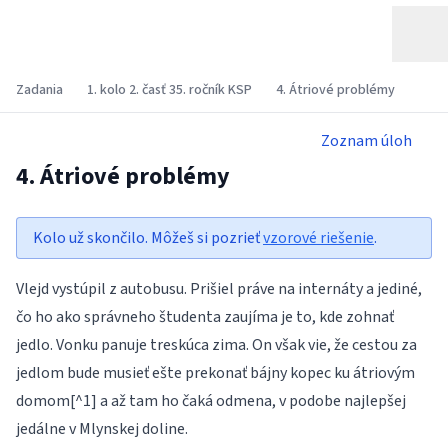
Zadania
1. kolo 2. časť 35. ročník KSP
4. Átriové problémy
Zoznam úloh
4. Átriové problémy
Kolo už skončilo. Môžeš si pozrieť
vzorové riešenie
.
Vlejd vystúpil z autobusu. Prišiel práve na internáty a jediné,
čo ho ako správneho študenta zaujíma je to, kde zohnať
jedlo. Vonku panuje treskúca zima. On však vie, že cestou za
jedlom bude musieť ešte prekonať bájny kopec ku átriovým
domom[^1] a až tam ho čaká odmena, v podobe najlepšej
jedálne v Mlynskej doline.