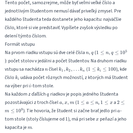
Tento počet, samozrejme, môže byť veľmi veľké číslo a
jednotlivým študentom nemusí dávať priveľký zmysel. Pre
každého študenta teda dostanete jeho kapacitu: najväčšie
číslo, ktoré si vie predstaviť. Vypíšete zvyšok výsledku po
delení týmto číslom.
Formát vstupu
n,
1 \leq
5
Na prvom riadku vstupu sú dve celé čísla
(
,
1
≤
,
≤
1
0
n
q
n
q
q
n, q
): počet stolov v jedálni a počet študentov. Na druhom riadku
\leq
n
k_1,
1
vstupu sa nachádza
čísel
(
), kde
,
,
…
1
≤
10^{5}
≤
100
n
k
k
k
k
1
2
n
i
k_2,
\leq
k_{i}
číslo
udáva počet rôznych možností, z ktorých má študent
k
\dots
k_{i}
i
i
na výber pri
-tom stole.
k_n
\leq
i
100
q
Na každom z ďaľších
riadkov je popis jedného študenta
q
a,
1
1
2 \leq
pozostávajúci z troch čísel
(
,
a
,
,
1
≤
≤
1
≤
2
≤
a
x
m
a
n
x
x,
\leq
\leq
m \leq
a
9
). Tie hovoria, že študent si začne brať jedlo pri
-
≤
1
0
m
a
m
a
x
10^{9}
1
x
tom stole (stoly číslujeme od
), má pri sebe
peňazí a jeho
1
\leq
x
n
m
kapacita je
.
m