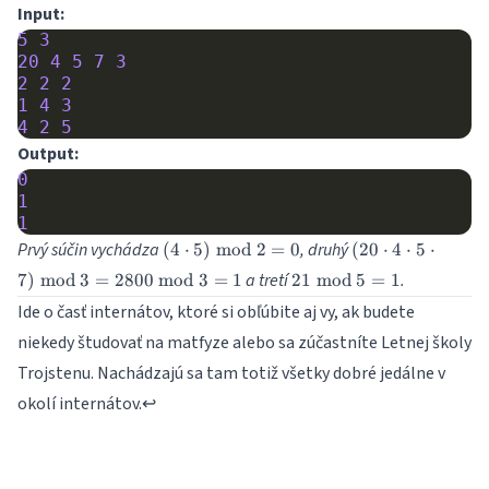
Input:
5
3
20
4
5
7
3
2
2
2
1
4
3
4
2
5
Output:
0
1
1
(4
(20
Prvý súčin vychádza
, druhý
(
4
⋅
5
)
mod
2
=
0
(
20
⋅
4
⋅
5
⋅
\cdot
\cdot
21
a tretí
.
7
)
mod
3
=
2800
mod
3
=
1
21
mod
5
=
1
5)
4
\bmod
Ide o časť internátov, ktoré si obľúbite aj vy, ak budete
\bmod
\cdot
5 = 1
2 = 0
5
niekedy študovať na matfyze alebo sa zúčastníte Letnej školy
\cdot
Trojstenu. Nachádzajú sa tam totiž všetky dobré jedálne v
7)
\bmod
okolí internátov.
↩
3 =
2800
\bmod
3 = 1