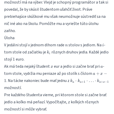
možností má na výber. Vlejd je schopný programátor a tak si
povedal, že by skúsil študentom uľahčiť život. Práve
prebiehajúce skúškové mu však neumožnuje sústrediť sa na
nič iné ako na školu. Pomôžte mu a vyriešte túto úlohu
zaňho.
Úloha
n
i
V jedálni stojí v jednom dlhom rade
stolov s jedlom. Na
-
n
i
k_{i}
tom stole od začiatku je
rôznych druhov jedla. Každé jedlo
k
i
1
stojí
euro.
1
x
a
Ak má teda nejaký študent
eur a jedlo si začne brať pri
-
x
a
a+x-
tom stole, vydržia mu peniaze až po stolík s číslom
+
−
a
x
1
k_{a}
. Na tácke nakoniec bude mať jednu z
1
⋅
⋅
…
⋅
k
k
k
+
1
+
−
1
a
a
a
x
\cdot
možností.
k_{a+1}
Pre každého študenta vieme, pri ktorom stole si začne brať
\cdot …
\cdot
jedlo a koľko má peňazí. Vypočítajte, z koľkých rôznych
k_{a+x-
možností si môže vybrať.
1}