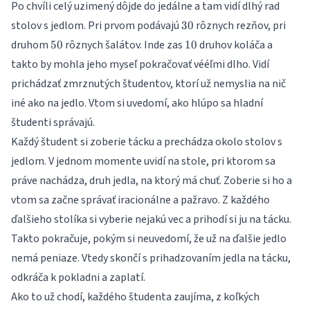
Po chvíli celý uzimený dôjde do jedálne a tam vidí dlhý rad
30
stolov s jedlom. Pri prvom podávajú
rôznych rezňov, pri
30
50
10
druhom
rôznych šalátov. Inde zas
druhov koláča a
50
10
takto by mohla jeho myseľ pokračovať vééľmi dlho. Vidí
prichádzať zmrznutých študentov, ktorí už nemyslia na nič
iné ako na jedlo. Vtom si uvedomí, ako hlúpo sa hladní
študenti správajú.
Každý študent si zoberie tácku a prechádza okolo stolov s
jedlom. V jednom momente uvidí na stole, pri ktorom sa
práve nachádza, druh jedla, na ktorý má chuť. Zoberie si ho a
vtom sa začne správať iracionálne a pažravo. Z každého
ďalšieho stolíka si vyberie nejakú vec a prihodí si ju na tácku.
Takto pokračuje, pokým si neuvedomí, že už na ďalšie jedlo
nemá peniaze. Vtedy skončí s prihadzovaním jedla na tácku,
odkráča k pokladni a zaplatí.
Ako to už chodí, každého študenta zaujíma, z koľkých