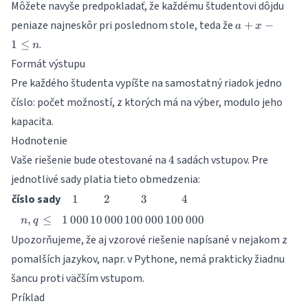
Môžete navyše predpokladať, že každému študentovi dôjdu
a+x-
peniaze najneskôr pri poslednom stole, teda že
+
−
a
x
1
.
1
≤
n
\leq
Formát výstupu
n
Pre každého študenta vypíšte na samostatný riadok jedno
číslo: počet možností, z ktorých má na výber, modulo jeho
kapacita.
Hodnotenie
4
Vaše riešenie bude otestované na
sadách vstupov. Pre
4
jednotlivé sady platia tieto obmedzenia:
1
2
3
4
číslo sady
1
2
3
4
n, q
1\,000
10\,000
100\,000
100\,000
,
≤
1
000
10
000
100
000
100
000
n
q
\leq
Upozorňujeme, že aj vzorové riešenie napísané v nejakom z
pomalších jazykov, napr. v Pythone, nemá prakticky žiadnu
šancu proti väčším vstupom.
Príklad