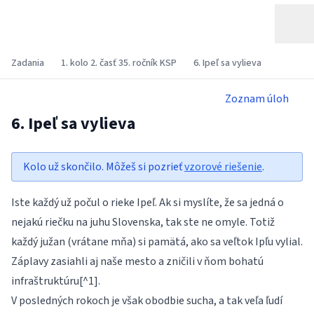
Zadania
1. kolo 2. časť 35. ročník KSP
6. Ipeľ sa vylieva
Zoznam úloh
6. Ipeľ sa vylieva
Kolo už skončilo. Môžeš si pozrieť
vzorové riešenie
.
Iste každý už počul o rieke Ipeľ. Ak si myslíte, že sa jedná o
nejakú riečku na juhu Slovenska, tak ste ne omyle. Totiž
každý južan (vrátane mňa) si pamätá, ako sa veľtok Ipľu vylial.
Záplavy zasiahli aj naše mesto a zničili v ňom bohatú
infraštruktúru[^1].
V posledných rokoch je však obodbie sucha, a tak veľa ľudí