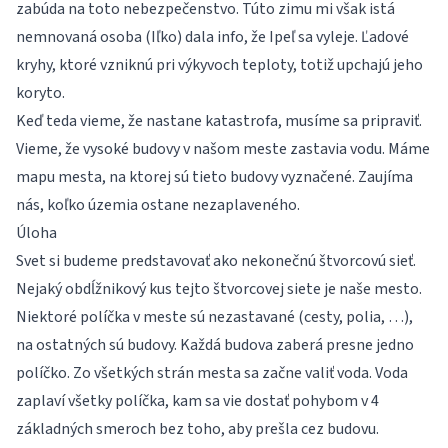
zabúda na toto nebezpečenstvo. Túto zimu mi však istá
nemnovaná osoba (Iľko) dala info, že Ipeľ sa vyleje. Ľadové
kryhy, ktoré vzniknú pri výkyvoch teploty, totiž upchajú jeho
koryto.
Keď teda vieme, že nastane katastrofa, musíme sa pripraviť.
Vieme, že vysoké budovy v našom meste zastavia vodu. Máme
mapu mesta, na ktorej sú tieto budovy vyznačené. Zaujíma
nás, koľko územia ostane nezaplaveného.
Úloha
Svet si budeme predstavovať ako nekonečnú štvorcovú sieť.
Nejaký obdĺžnikový kus tejto štvorcovej siete je naše mesto.
Niektoré políčka v meste sú nezastavané (cesty, polia, …),
na ostatných sú budovy. Každá budova zaberá presne jedno
políčko. Zo všetkých strán mesta sa začne valiť voda. Voda
zaplaví všetky políčka, kam sa vie dostať pohybom v 4
základných smeroch bez toho, aby prešla cez budovu.