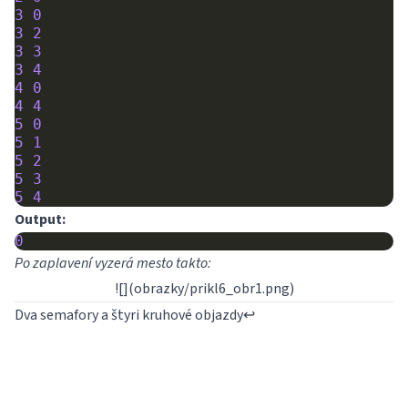
3
0
3
2
3
3
3
4
4
0
4
4
5
0
5
1
5
2
5
3
5
4
Output:
0
Po zaplavení vyzerá mesto takto:
![](obrazky/prikl6_obr1.png)
Dva semafory a štyri kruhové objazdy
↩