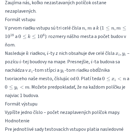
Zaujíma nás, koľko nezastavaných políčok ostane
nezaplavených.
Formát vstupu
n,
k
1 \leq
V prvom riadku vstupu sú tri celé čísla
a
(
,
1
≤
,
≤
n
m
k
n
m
m
n,m
0
18
6
a
): rozmery nášho mesta a počet budov v
1
0
0
≤
≤
1
0
k
\leq
\leq
ňom.
10
k
^{18}
k
i
x_i,
Nasleduje
riadkov,
-ty z nich obsahuje dve celé čísla
–
\leq
,
k
i
x
y
i
i
y_i
10^6
i
i
pozícu
-tej boudovy na mape. Presnejšie,
-ta budova sa
i
i
x_i
y_i
nachádza v
-tom stĺpci a
-tom riadku obdĺžnika
x
y
i
i
0
0
0
tvoriaceho naše mesto, číslujúc od
. Platí teda
a
0
0
≤
<
x
n
i
\leq
\l
. Možete predpokladať, že na každom políčku je
0
≤
<
y
m
x_i
y_
i
najviac 1 budova.
< n
<
Formát výstupu
Vypíšte jedno číslo – počet nezaplavených políčok mapy.
Hodnotenie
Pre jednotlivé sady testovacích vstupov platia nasledovné