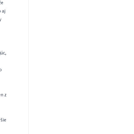
že
 aj
y
úc,
o
en z
šie