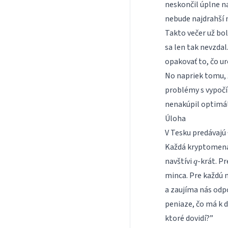
neskončil úplne n
nebude najdrahší n
Takto večer už bo
sa len tak nevzdal
opakovať to, čo uro
No napriek tomu, 
problémy s vypočít
nenakúpil optimáln
Úloha
V Tesku predávajú
Každá kryptomena
q
navštívi
-krát. Pr
q
minca. Pre každú n
a zaujíma nás odpo
peniaze, čo má k d
ktoré dovidí?”