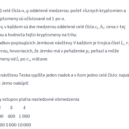
n,
2 celé čísla
oddelené medzerou: počet rôznych kryptomien a
,
n
q
q
1
n
yptomeny sú očíslované od
po
.
1
n
c_i,
i
v, v každom sú dve medzerou oddelené celé čísla
: cena
-tej
,
c
h
i
i
i
h_i
u a hodnota tejto kryptomeny na trhu.
l_i,
adkov popisujúcich Jemkove návštevy. V každom je trojica čísel
,
l
r
i
r_i,
p_i
rou, hovoriacich, že Jemko má v peňaženke
peňazí a môže
p
p_i
i
l_i
r_i
omeny od
po
, vrátane.
l
r
i
i
ávštevu Teska vypíšte jeden riadok a v ňom jedno celé číslo: najvä
e Jemo nakúpiť.
dy vstupov platia nasledovné obmedzenia
2
3
4
2
3
4
00
400
1\,000
00
400
1
000
,000
5\,000
10\,000
00
5
000
10
000