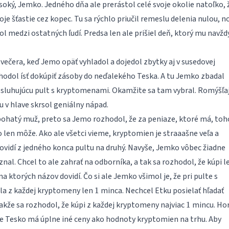
soký, Jemko. Jedného dňa ale prerástol celé svoje okolie natoľko, 
oje šťastie cez kopec. Tu sa rýchlo priučil remeslu delenia nulou, no
l medzi ostatných ľudí. Predsa len ale prišiel deň, ktorý mu navžd
ečera, keď Jemo opäť vyhladol a dojedol zbytky aj v susedovej
zhodol ísť dokúpiť zásoby do neďalekého Teska. A tu Jemko zbadal
sluhujúcu pult s kryptomenami. Okamžite sa tam vybral. Romýšľaj
u v hlave skrsol geniálny nápad.
 bohatý muž, preto sa Jemo rozhodol, že za peniaze, ktoré má, toh
o len môže. Ako ale všetci vieme, kryptomien je straaašne veľa a
ovidí z jedného konca pultu na druhý. Navyše, Jemko vôbec žiadne
l. Chcel to ale zahrať na odborníka, a tak sa rozhodol, že kúpi l
a ktorých názov dovidí. Čo si ale Jemko všimol je, že pri pulte s
1
a z každej kryptomeny len
minca. Nechcel Etku posielať hľadať
1
1
takže sa rozhodol, že kúpi z každej kryptomeny najviac
mincu. Hor
1
 že Tesko má úplne iné ceny ako hodnoty kryptomien na trhu. Aby