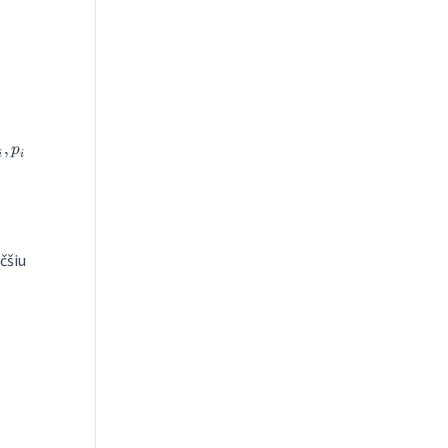
,
p
i
i
čšiu