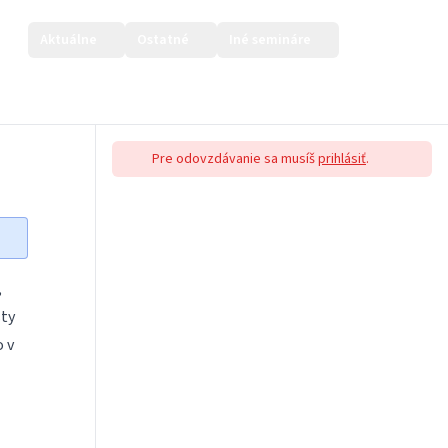
Aktuálne
Ostatné
Iné semináre
Prihlásiť sa
Pre odovzdávanie sa musíš
prihlásiť
.
,
ty
o v