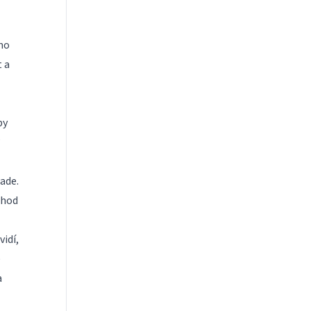
mo
t a
by
?
ade.
chod
idí,
é
a