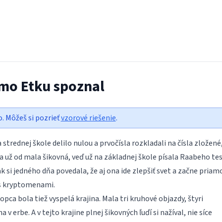
emo Etku spoznal
o. Môžeš si pozrieť
vzorové riešenie
.
a strednej škole delilo nulou a prvočísla rozkladali na čísla zložené
la už od mala šikovná, veď už na základnej škole písala
Raabeho tes
ak si jedného dňa povedala, že aj ona ide zlepšiť svet a začne priam
s
kryptomenami
.
opca bola tiež vyspelá krajina. Mala tri kruhové objazdy, štyri
 v erbe. A v tejto krajine plnej šikovných ľuďí si nažíval, nie síce