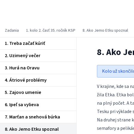
Korešpondenčný seminár z
programovania
Zadania
1. kolo 2. časť 35. ročník KSP
8. Ako Jemo Etku spoznal
1. Treba začať kúriť
8. Ako J
2. Uzimený večer
3. Hurá na Oravu
Kolo už skončil
4. Átriové problémy
V krajine, kde sa n
5. Zajovo umenie
žila Etka. Etka bo
na plný počet. A t
6. Ipeľ sa vylieva
Tesku pri výklade 
7. Marťan a snehová búrka
Na druhej strane k
semafory a pelikána
8. Ako Jemo Etku spoznal