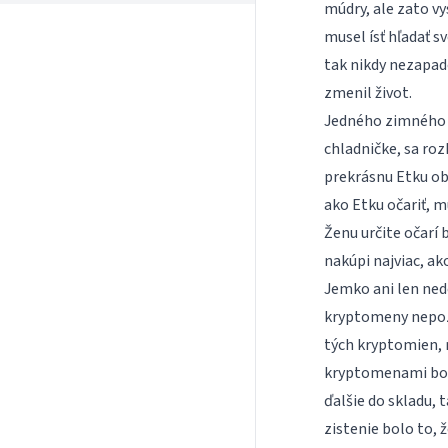
múdry, ale zato vy
musel ísť hľadať sv
tak nikdy nezapado
zmenil život.
Jedného zimného v
chladničke, sa ro
prekrásnu Etku ob
ako Etku očariť, m
Ženu určite očarí
nakúpi najviac, ak
Jemko ani len ned
kryptomeny nepozna
tých kryptomien, n
kryptomenami bol
ďalšie do skladu, 
zistenie bolo to,