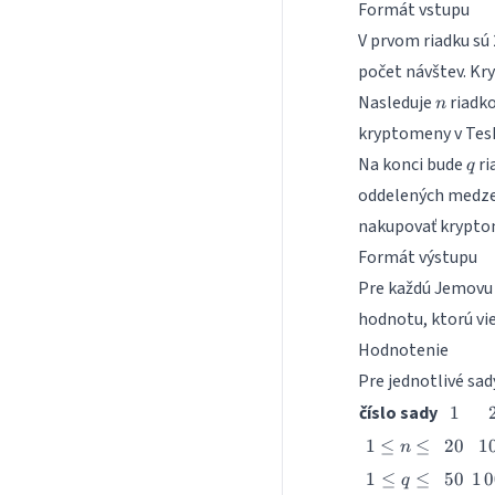
Formát vstupu
V prvom riadku sú 
počet návštev. Kr
n
Nasleduje
riadko
n
kryptomeny v Tesk
q
Na konci bude
ri
q
oddelených medze
nakupovať krypt
Formát výstupu
Pre každú Jemovu n
hodnotu, ktorú vi
Hodnotenie
Pre jednotlivé sa
1
číslo sady
1
1
20
1
1
≤
≤
20
1
n
\leq
1
50
1\
1
≤
≤
50
1
0
q
n