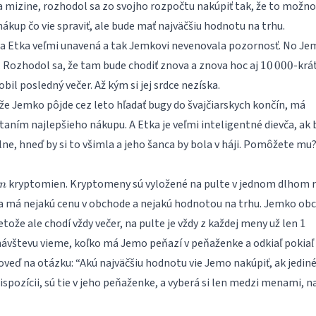
a mizine, rozhodol sa zo svojho rozpočtu nakúpiť tak, že to možno
ákup čo vie spraviť, ale bude mať najväčšiu hodnotu na trhu.
la Etka veľmi unavená a tak Jemkovi nevenovala pozornosť. No Je
10\,000
. Rozhodol sa, že tam bude chodiť znova a znova hoc aj
-krá
10
000
bil posledný večer. Až kým si jej srdce nezíska.
že Jemko pôjde cez leto hľadať
bugy
do
švajčiarskych končín
, má
aním najlepšieho nákupu. A Etka je veľmi inteligentné dievča, ak 
e, hneď by si to všimla a jeho šanca by bola v háji. Pomôžete mu
n
kryptomien. Kryptomeny sú vyložené na pulte v jednom dlhom r
n
 má nejakú cenu v obchode a nejakú hodnotou na trhu. Jemko ob
1
etože ale chodí vždy večer, na pulte je vždy z každej meny už len
1
ávštevu vieme, koľko má Jemo peňazí v peňaženke a odkiaľ pokiaľ v
veď na otázku: “Akú najväčšiu hodnotu vie Jemo nakúpiť, ak jedin
ispozícii, sú tie v jeho peňaženke, a vyberá si len medzi menami, n