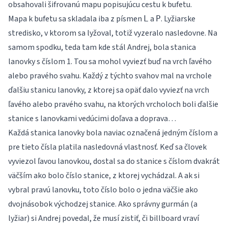
obsahovali šifrovanú mapu popisujúcu cestu k bufetu.
Mapa k bufetu sa skladala iba z písmen
a
. Lyžiarske
L
P
stredisko, v ktorom sa lyžoval, totiž vyzeralo nasledovne. Na
samom spodku, teda tam kde stál Andrej, bola stanica
lanovky s číslom 1. Tou sa mohol vyviezť buď na vrch ľavého
alebo pravého svahu. Každý z týchto svahov mal na vrchole
ďalšiu stanicu lanovky, z ktorej sa opäť dalo vyviezť na vrch
ľavého alebo pravého svahu, na ktorých vrcholoch boli ďalšie
stanice s lanovkami vedúcimi doľava a doprava…
Každá stanica lanovky bola naviac označená jedným číslom a
pre tieto čísla platila nasledovná vlastnosť. Keď sa človek
vyviezol ľavou lanovkou, dostal sa do stanice s číslom dvakrát
väčším ako bolo číslo stanice, z ktorej vychádzal. A ak si
vybral pravú lanovku, toto číslo bolo o jedna väčšie ako
dvojnásobok východzej stanice. Ako správny gurmán (a
lyžiar) si Andrej povedal, že musí zistiť, či billboard vraví