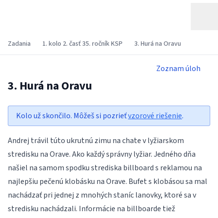
Zadania
1. kolo 2. časť 35. ročník KSP
3. Hurá na Oravu
Zoznam úloh
3. Hurá na Oravu
Kolo už skončilo. Môžeš si pozrieť
vzorové riešenie
.
Andrej trávil túto ukrutnú zimu na chate v lyžiarskom
stredisku na Orave. Ako každý správny lyžiar. Jedného dňa
našiel na samom spodku strediska billboard s reklamou na
najlepšiu pečenú klobásku na Orave. Bufet s klobásou sa mal
nachádzať pri jednej z mnohých staníc lanovky, ktoré sa v
stredisku nachádzali. Informácie na billboarde tiež