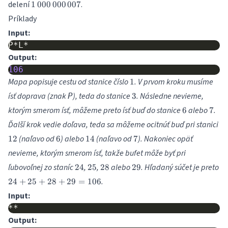
1\,000\,000\,007
delení
.
1
000
000
007
Príklady
Input:
Output:
106
1
Mapa popisuje cestu od stanice číslo
. V prvom kroku musíme
1
3
ísť doprava (znak
), teda do stanice
. Následne nevieme,
P
3
6
7
ktorým smerom ísť, môžeme preto ísť buď do stanice
alebo
.
6
7
12
Ďalší krok vedie doľava, teda sa môžeme ocitnúť buď pri stanici
6
14
7
(naľavo od
) alebo
(naľavo od
). Nakoniec opäť
12
6
14
7
nevieme, ktorým smerom ísť, takže bufet môže byť pri
24
25
28
29
ľubovoľnej zo staníc
,
,
alebo
. Hľadaný súčet je preto
24
25
28
29
24
.
24
+
25
+
28
+
29
=
106
+
Input:
25
+
Output:
28