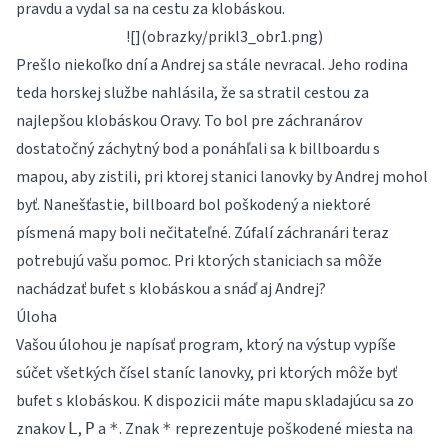
pravdu a vydal sa na cestu za klobáskou.
![](obrazky/prikl3_obr1.png)
Prešlo niekoľko dní a Andrej sa stále nevracal. Jeho rodina
teda horskej službe nahlásila, že sa stratil cestou za
najlepšou klobáskou Oravy. To bol pre záchranárov
dostatočný záchytný bod a ponáhľali sa k billboardu s
mapou, aby zistili, pri ktorej stanici lanovky by Andrej mohol
byť. Nanešťastie, billboard bol poškodený a niektoré
písmená mapy boli nečitateľné. Zúfalí záchranári teraz
potrebujú vašu pomoc. Pri ktorých staniciach sa môže
nachádzať bufet s klobáskou a snáď aj Andrej?
Úloha
Vašou úlohou je napísať program, ktorý na výstup vypíše
súčet všetkých čísel staníc lanovky, pri ktorých môže byť
bufet s klobáskou. K dispozicii máte mapu skladajúcu sa zo
znakov
,
a
. Znak
reprezentuje poškodené miesta na
L
P
*
*