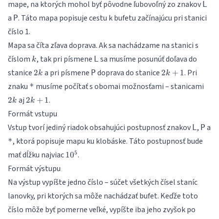
mape, na ktorých mohol byť pôvodne ľubovoľný zo znakov
L
a
. Táto mapa popisuje cestu k bufetu začínajúcu pri stanici
P
číslo 1.
Mapa sa číta zľava doprava. Ak sa nachádzame na stanici s
k
číslom
, tak pri písmene
sa musíme posunúť doľava do
L
k
2k
2k
stanice
a pri písmene
doprava do stanice
. Pri
2
P
2
+
1
k
k
+
2k
znaku
musíme počítať s obomai možnosťami – stanicami
*
1
2k+1
aj
.
2
2
+
1
k
k
Formát vstupu
Vstup tvorí jediný riadok obsahujúci postupnosť znakov
,
a
L
P
, ktorá popisuje mapu ku klobáske. Táto postupnosť bude
*
10^5
5
mať dĺžku najviac
.
1
0
Formát výstupu
Na výstup vypíšte jedno číslo – súčet všetkých čísel staníc
lanovky, pri ktorých sa môže nachádzať bufet. Keďže toto
číslo môže byť pomerne veľké, vypíšte iba jeho zvyšok po