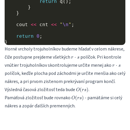
return
q
();
}
}
cout
<<
cnt
<<
"
\n
"
;
return
0
;
}
Horné vrcholy trojuholníkov budeme hľadať v celom nákrese,
r
čiže postupne prejdeme všetkých
políčok. Pri kontrole
⋅
r
s
\cdot
r
vnútier trojuholníkov skontrolujeme určite menej ako
⋅
r
s
s
\cdot
políčok, keďže plocha pod záchodmi je určite menšia ako celý
s
nákres, a pri prvom zistenom prekrývaní program končí.
O(rs)
Výsledná časová zložitosť teda bude
.
(
)
O
rs
O(rs)
Pamäťová zložitosť bude rovnako
- pamätáme si celý
(
)
O
rs
nákres a zopár ďalších premenných.