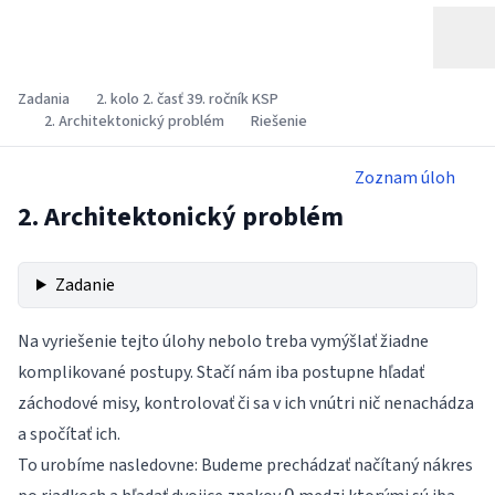
Zadania
2. kolo 2. časť 39. ročník KSP
2. Architektonický problém
Riešenie
Zoznam úloh
2. Architektonický problém
Zadanie
Na vyriešenie tejto úlohy nebolo treba vymýšlať žiadne
komplikované postupy. Stačí nám iba postupne hľadať
záchodové misy, kontrolovať či sa v ich vnútri nič nenachádza
a spočítať ich.
To urobíme nasledovne: Budeme prechádzať načítaný nákres