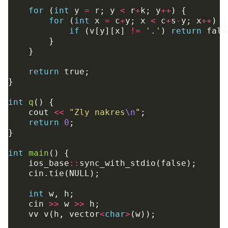
for
(
int
y
=
r
;
y
<
r
+
k
;
y
++
)
{
for
(
int
x
=
c
+
y
;
x
<
c
+
s
-
y
;
x
++
)
{
if
(
v
[
y
][
x
]
!=
'.'
)
return
fals
}
}
return
true
;
}
int
q
()
{
cout
<<
"Zly nakres
\n
"
;
return
0
;
}
int
main
()
{
ios_base
::
sync_with_stdio
(
false
);
cin
.
tie
(
NULL
);
int
w
,
h
;
cin
>>
w
>>
h
;
vv
v
(
h
,
vector
<
char
>
(
w
));