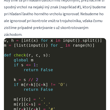
Aby sme sa pri hľadaní ďalších mís nepomýlili, preznačíme si
spodný vrchol na nejaký iný znak (napríklad
), ktorý budeme
#
pri hľadaní ľavého horného vrcholu ignorovať. Nebudeme ho
ale ignorovať pri kontrole vnútra trojuholníka, vďaka čomu
zistíme prípadné prekrývanie s už skontrolovaným
záchodom.
w
,
h
=
[
int
(
x
)
for
x
in
input
()
.
split
()]
m
=
[
list
(
input
())
for
_
in
range
(
h
)]
def
check
(
r
,
c
,
s
):
global
m
if
s
<=
1
:
return
False
k
=
s
//
2
if
m
[
r
+
k
][
c
+
k
]
!=
'O'
:
return
False
m
[
r
][
c
]
=
'.'
m
[
r
][
c
+
s
]
=
'.'
m
[
r
+
k
][
c
+
k
]
=
'#'