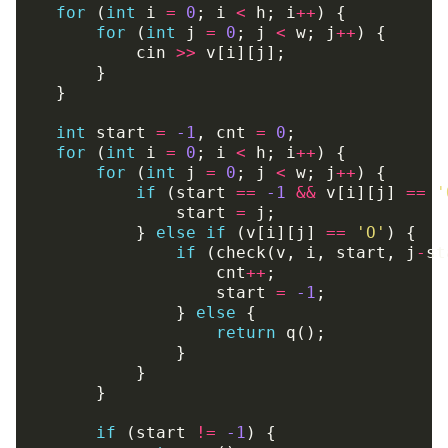
for
(
int
i
=
0
;
i
<
h
;
i
++
)
{
for
(
int
j
=
0
;
j
<
w
;
j
++
)
{
cin
>>
v
[
i
][
j
];
}
}
int
start
=
-1
,
cnt
=
0
;
for
(
int
i
=
0
;
i
<
h
;
i
++
)
{
for
(
int
j
=
0
;
j
<
w
;
j
++
)
{
if
(
start
==
-1
&&
v
[
i
][
j
]
==
'
start
=
j
;
}
else
if
(
v
[
i
][
j
]
==
'O'
)
{
if
(
check
(
v
,
i
,
start
,
j
-
st
cnt
++
;
start
=
-1
;
}
else
{
return
q
();
}
}
}
if
(
start
!=
-1
)
{