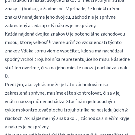
po riadkoch a hľadať dvojice znakov
medzi ktorými sú iba
O
znaky
(bodka), a žiadne iné . V prípade, že k niektorému
.
znaku
nenájdeme jeho dvojicu, záchod nie je správne
O
zakreslený a teda aj celý nákres je nesprávny.
Každá nájdená dvojica znakov
je potenciálne záchodovou
O
k
misou, ktorej veľkosť
vieme určiť zo vzdialenosti týchto
k
znakov. Vďaka tomu vieme vypočítať, kde sa má nachádzať
spodný vrchol trojuholníka reprezentujúceho misu. Následne
si už len overíme, či sa na jeho mieste naozaj nachádza znak
.
O
Predtým, ako vyhlásime že je táto záchodová misa
zakreslená správne, musíme ešte skontrolovať, či sa v jej
vnútri naozaj nič nenachádza. Stačí nám jednoduchým
k
cyklom skontrolovať plochu trojuholníka na nasledujúcich
k
riadkoch. Ak nájdeme iný znak ako
, záchod sa s niečím kryje
.
a nákres je nesprávny.