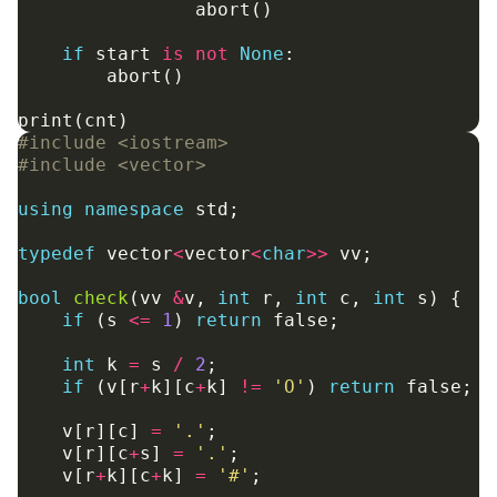
abort
()
if
start
is
not
None
:
abort
()
print
(
cnt
)
#include
<iostream>
#include
<vector>
using
namespace
std
;
typedef
vector
<
vector
<
char
>>
vv
;
bool
check
(
vv
&
v
,
int
r
,
int
c
,
int
s
)
{
if
(
s
<=
1
)
return
false
;
int
k
=
s
/
2
;
if
(
v
[
r
+
k
][
c
+
k
]
!=
'O'
)
return
false
;
v
[
r
][
c
]
=
'.'
;
v
[
r
][
c
+
s
]
=
'.'
;
v
[
r
+
k
][
c
+
k
]
=
'#'
;