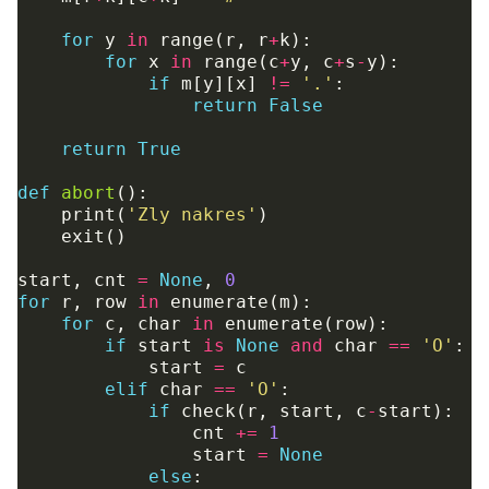
for
y
in
range
(
r
,
r
+
k
):
for
x
in
range
(
c
+
y
,
c
+
s
-
y
):
if
m
[
y
][
x
]
!=
'.'
:
return
False
return
True
def
abort
():
print
(
'Zly nakres'
)
exit
()
start
,
cnt
=
None
,
0
for
r
,
row
in
enumerate
(
m
):
for
c
,
char
in
enumerate
(
row
):
if
start
is
None
and
char
==
'O'
:
start
=
c
elif
char
==
'O'
:
if
check
(
r
,
start
,
c
-
start
):
cnt
+=
1
start
=
None
else
: