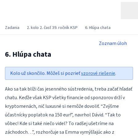
Zadania
2. kolo 2. časť 39. ročník KSP
6. Hlúpa chata
Zoznam úloh
6. Hlúpa chata
Kolo už skončilo. Môžeš si pozrieť
vzorové riešenie
.
Ako sa tak blíži čas jesenného sústredenia, treba začať hľadať
chatu. Keďže však KSP všetky financie od sponzorov drží v
kryptomenách, nič luxusné si nemôže dovoliť. “Zvýšme
účastnícky poplatok na 150 eur!”, navrhol Dávid. “Tak to
vôbec! Kde si také niečo videl? To radšej ušetríme na
záchodoch…”, rozhorčuje sa Emma vymýšľajúc ako z