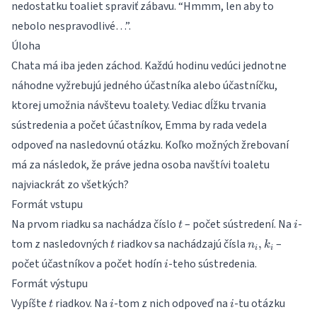
nedostatku toaliet spraviť zábavu. “Hmmm, len aby to
nebolo nespravodlivé…”.
Úloha
Chata má iba jeden záchod. Každú hodinu vedúci jednotne
náhodne vyžrebujú jedného účastníka alebo účastníčku,
ktorej umožnia návštevu toalety. Vediac dĺžku trvania
sústredenia a počet účastníkov, Emma by rada vedela
odpoveď na nasledovnú otázku. Koľko možných žrebovaní
má za následok, že práve jedna osoba navštívi toaletu
najviackrát zo všetkých?
Formát vstupu
t
i
Na prvom riadku sa nachádza číslo
– počet sústredení. Na
-
t
i
t
n_i,
tom z nasledovných
riadkov sa nachádzajú čísla
–
,
t
n
k
i
i
k_i
i
počet účastníkov a počet hodín
-teho sústredenia.
i
Formát výstupu
t
i
i
Vypíšte
riadkov. Na
-tom z nich odpoveď na
-tu otázku
t
i
i