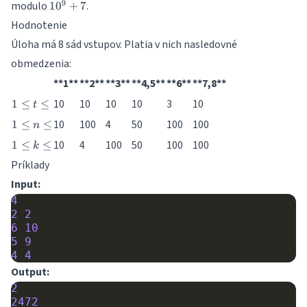
10^9
9
modulo
.
1
0
+
7
+ 7
Hodnotenie
Úloha má 8 sád vstupov. Platia v nich nasledovné
obmedzenia:
**1**
**2**
**3**
**4,5**
**6**
**7,8**
1
10
10
10
10
3
10
1
≤
≤
t
\leq
1
10
100
4
50
100
100
1
≤
≤
n
t
\leq
\leq
1
10
4
100
50
100
100
1
≤
≤
k
n
\leq
\leq
Príklady
k
Input:
\leq
4
2
2
6
10
5
9
4
4
Output:
2
2472