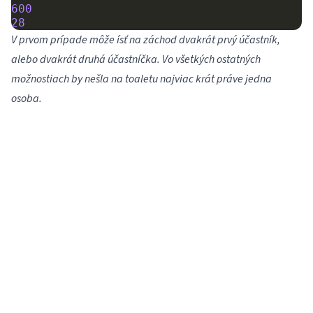
600
28
V prvom prípade môže ísť na záchod dvakrát prvý účastník,
alebo dvakrát druhá účastníčka. Vo všetkých ostatných
možnostiach by nešla na toaletu najviac krát práve jedna
osoba.