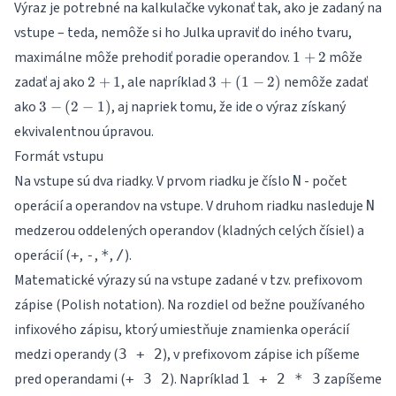
Výraz je potrebné na kalkulačke vykonať tak, ako je zadaný na
vstupe – teda, nemôže si ho Julka upraviť do iného tvaru,
1
maximálne môže prehodiť poradie operandov.
môže
1
+
2
+
2
3
zadať aj ako
, ale napríklad
nemôže zadať
2
+
1
3
+
(
1
−
2
)
2
+
+
3
ako
, aj napriek tomu, že ide o výraz získaný
3
−
(
2
−
1
)
1
(1
-
ekvivalentnou úpravou.
-
(2
2)
Formát vstupu
-
1)
Na vstupe sú dva riadky. V prvom riadku je číslo
- počet
N
operácií a operandov na vstupe. V druhom riadku nasleduje
N
medzerou oddelených operandov (kladných celých čísiel) a
operácií (
,
,
,
).
+
-
*
/
Matematické výrazy sú na vstupe zadané v tzv.
prefixovom
zápise (Polish notation)
. Na rozdiel od bežne používaného
infixového zápisu, ktorý umiestňuje znamienka operácií
medzi operandy (
), v prefixovom zápise ich píšeme
3 + 2
pred operandami (
). Napríklad
zapíšeme
+ 3 2
1 + 2 * 3