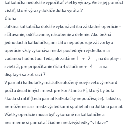
kalkulačka nedokáže vypočítať všetky výrazy. Viete jej pomôcť
zistiť, ktoré výrazy dokáže Julka vyrátať?
Úloha
Julkina kalkulačka dokáže vykonávať iba základné operácie -
sčítavanie, odčítavanie, násobenie a delenie. Ako bežná
jednoduchá kalkulačka, ani táto nepodporuje zátvorky a
operácie vždy vykonáva medzi posledným výsledkom a
zadanou hodnotou. Teda, ak zadáme
, na display-i
1 + 2 =
4
svieti
, pre pripočítanie čísla
stlačíme
a na
3
4
+ 4 =
display-i sa zobrazí
.
7
V pamäti kalkulačky má Julka uložený nový svetový rekord
počtu desatinných miest pre konštantu Pí, ktorý by bola
škoda stratiť (teda pamäť kalkulačky nepoužívajte). Takisto,
nemôžeme sa s medzivýsledkami spoliehať na Julkinu pamäť.
Všetky operácie musia byť vykonané na kalkulačke a
nesmieme si pamätať žiadne medzivýsledky “v hlave.”