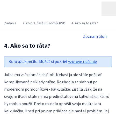
Zadania
2. kolo 2. časť 39. ročník KSP
4. Ako sa to ráta?
Zoznam úloh
4. Ako sa to ráta?
Kolo už skončilo. Môžeš si pozrieť
vzorové riešenie
.
Julka má veľa domácich úloh. Nebaví ju ale stále počítať
komplikované príklady ručne. Rozhodla sa siahnuť po
modernom pomocníkovi - kalkulačke. Zistila však, že na
svojom iPade stále nemá predinštalovanú kalkulačku, ktorú
by mohla použiť. Preto musela oprášiť svoju malú starú
kalkulačku. Hneď pri prvom príklade ale nastal problém. Jej