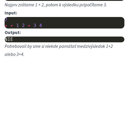
Najprv zrátame 1 + 2, potom k výsledku pripočítame 3.
Input:
7
+
+
1
2
+
3
4
Output:
Potrebovali by sme si niekde pamätať medzivýsledok 1+2
alebo 3+4.