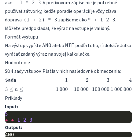
ako
. V prefixovom zápise nie je potrebné
+ 1 * 2 3
používať zátvorky, keďže poradie operácií je vždy zľava
doprava:
zapíšeme ako
.
(1 + 2) * 3
* + 1 2 3
Môžete predpokladať, že výraz na vstupe je validný.
Formát výstupu
Na výstup vypíšte
alebo
podľa toho, či dokáže Julka
ANO
NIE
vyrátať zadaný výraz na svojej kalkulačke.
Hodnotenie
4
Sú
sady vstupov. Platia v nich nasledovné obmedzenia:
4
1
2
3
4
Sada
1
2
3
4
3
1\,000
10\,000
100\,000
1\,000\,00
3
≤
≤
1
000
10
000
100
000
1
000
000
n
\leq
Príklady
n
Input:
\leq
5
+
+
1
2
3
Output: