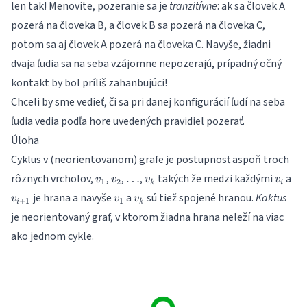
len tak! Menovite, pozeranie sa je
tranzitívne
: ak sa človek A
pozerá na človeka B, a človek B sa pozerá na človeka C,
potom sa aj človek A pozerá na človeka C. Navyše, žiadni
dvaja ľudia sa na seba vzájomne nepozerajú, prípadný očný
kontakt by bol príliš zahanbujúci!
Chceli by sme vedieť, či sa pri danej konfigurácií ľudí na seba
ľudia vedia podľa hore uvedených pravidiel pozerať.
Úloha
Cyklus v (neorientovanom) grafe je postupnosť aspoň troch
v_1
v_2
\dots
v_k
v_i
v_
rôznych vrcholov,
,
,
,
takých že medzi každými
a
…
v
v
v
v
1
2
k
i
v_1
v_k
je hrana a navyše
a
sú tiež spojené hranou.
Kaktus
v
v
v
+
1
1
i
k
je neorientovaný graf, v ktorom žiadna hrana neleží na viac
ako jednom cykle.