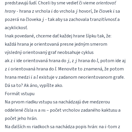
predstavujú ľudí. Chceli by sme vedieť či vieme
orientovať
i
j
i
hrany
- hrana z vrchola
do vrchola
hovorí, že človek
sa
i
j
i
j
pozerá na človeka
- tak aby sa zachovala tranzitívnosť a
j
acyklickosť.
Inak povedané, chceme dať každej hrane šípku tak, že:
každá hrana je orientovaná presne jedným smerom
výsledný orientovaný graf neobsahuje cyklus
i
j
j
l
ak z
ide orientovaná hrana do
, z
hrana do
, potom ide aj
i
j
j
l
i
l
z
orientovaná hrana do
. Menovite to znamená, že potom
i
l
i
l
hrana medzi
a
existuje v zadanom neorientovanom grafe.
i
l
Dá sa to? Ak áno, vypíšte ako.
Formát vstupu
Na prvom riadku vstupu sa nachádzajú dve medzerou
n
m
oddelené čísla
a
– počet vrcholov zadaného kaktusu a
n
m
počet jeho hrán.
m
i
Na ďalších
riadkoch sa nachádza popis hrán: na
-tom z
m
i