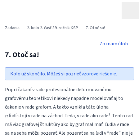
Zadania
2. kolo 2. časť 39. ročník KSP
7. Otoč sa!
Zoznam úloh
7. Otoč sa!
Kolo už skončilo. Môžeš si pozrieť
vzorové riešenie
.
Popri čakaní v rade profesionálne deformovanému
grafovému teoretikovi niekedy napadne modelovať aj to
čakanie v rade grafom. A takto vznikla táto úloha.
n
1
ľudí stojí v rade na záchod. Teda, v rade ako rade
. Tento rad
n
má viac grafovej štruktúry ako by graf mal mať. Ľudia v rade
sa na seba môžu pozerať. Ale pozerať sa na ľudí v “rade” nie je