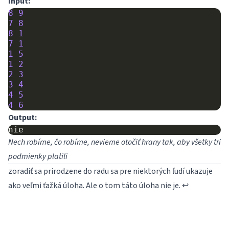
Input:
8
9
7
8
8
1
7
1
1
5
1
2
2
3
3
4
4
5
4
6
Output:
Nech robíme, čo robíme, nevieme otočiť hrany tak, aby všetky tri
podmienky platili
zoradiť sa prirodzene do radu sa pre niektorých ľudí ukazuje
ako veľmi ťažká úloha. Ale o tom táto úloha nie je.
↩