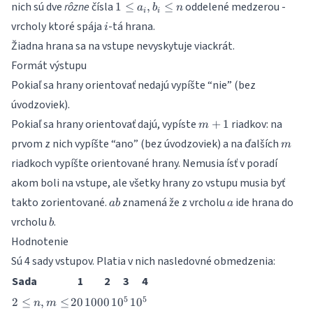
1
nich sú dve
rôzne
čísla
oddelené medzerou -
1
≤
,
≤
a
b
n
i
i
\leq
i
vrcholy ktoré spája
-tá hrana.
i
a_i,
Žiadna hrana sa na vstupe nevyskytuje viackrát.
b_i
\leq
Formát výstupu
n
Pokiaľ sa hrany orientovať nedajú vypíšte “nie” (bez
úvodzoviek).
m+1
Pokiaľ sa hrany orientovať dajú, vypíste
riadkov: na
+
1
m
m
prvom z nich vypíšte “ano” (bez úvodzoviek) a na ďalších
m
riadkoch vypíšte orientované hrany. Nemusia ísť v poradí
akom boli na vstupe, ale všetky hrany zo vstupu musia byť
a
a
takto zorientované.
znamená že z vrcholu
ide hrana do
ab
a
b
b
vrcholu
.
b
Hodnotenie
Sú 4 sady vstupov. Platia v nich nasledovné obmedzenia:
Sada
1
2
3
4
2
20
1000
10^5
10^5
5
5
2
≤
,
≤
20
1000
1
0
1
0
n
m