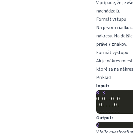
V prípade, že je v
nachádzajú.
Formát vstupu
Na prvom riadku s
nákresu. Na ďalší
s
práve
znakov.
s
Formát výstupu
Ak je nákres miest
ktoré sa na nákre
Príklad
Input:
8
3
O
.
O
..
O
.
O
.
O
....
O
.
........
Output:
2
V tejto miestnosti 