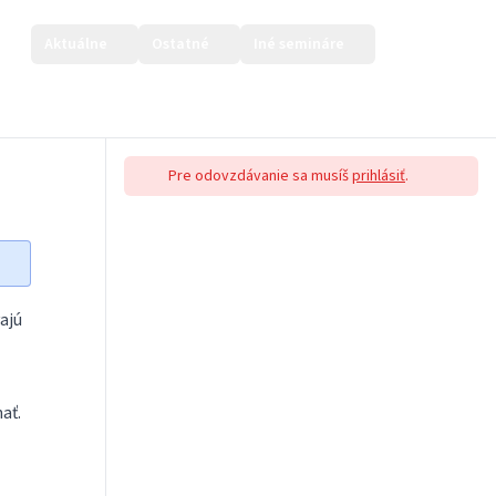
Aktuálne
Ostatné
Iné semináre
Prihlásiť sa
Pre odovzdávanie sa musíš
prihlásiť
.
ajú
ať.