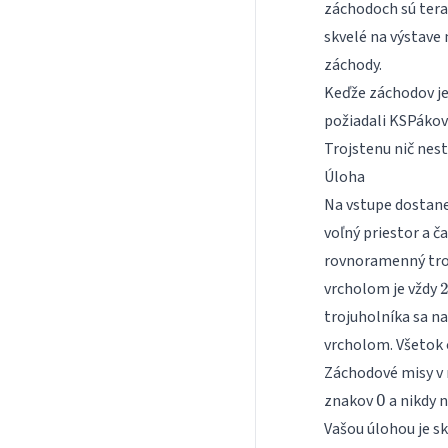
záchodoch sú teraz
skvelé na výstave
záchody.
Keďže záchodov je
požiadali KSPákov
Trojstenu nič nest
Úloha
Na vstupe dostane
voľný priestor a č
rovnoramenný tro
2
vrcholom je vždy
trojuholníka sa n
vrcholom. Všetok 
Záchodové misy v 
znakov
a nikdy n
O
Vašou úlohou je sk