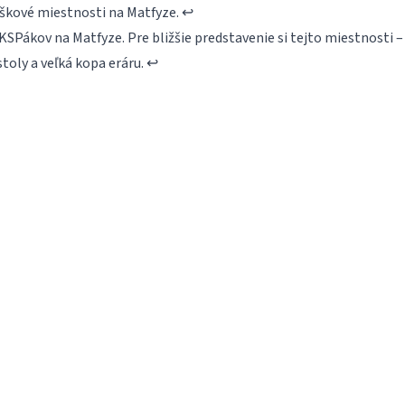
škové miestnosti na Matfyze.
↩
KSPákov na Matfyze. Pre bližšie predstavenie si tejto miestnosti – 
stoly a veľká kopa eráru.
↩