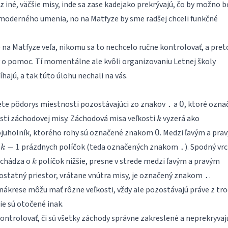
 iné, väčšie misy, inde sa zase kadejako prekrývajú, čo by možno b
 moderného umenia, no na Matfyze by sme radšej chceli funkčné
 na Matfyze veľa, nikomu sa to nechcelo ručne kontrolovať, a pret
 o pomoc. Tí momentálne ale kvôli organizovaniu Letnej školy
íhajú, a tak túto úlohu nechali na vás.
te pôdorys miestnosti pozostávajúci zo znakov
a
, ktoré ozna
.
O
k
asti záchodovej misy. Záchodová misa veľkosti
vyzerá ako
k
juholník, ktorého rohy sú označené znakom
. Medzi ľavým a pra
O
k-
prázdnych políčok (teda označených znakom
). Spodný vr
2
−
1
.
k
1
k
achádza o
políčok nižšie, presne v strede medzi ľavým a pravým
k
ostatný priestor, vrátane vnútra misy, je označený znakom
.
.
nákrese môžu mať rôzne veľkosti, vždy ale pozostávajú práve z tr
ie sú otočené inak.
ontrolovať, či sú všetky záchody správne zakreslené a neprekryvajú