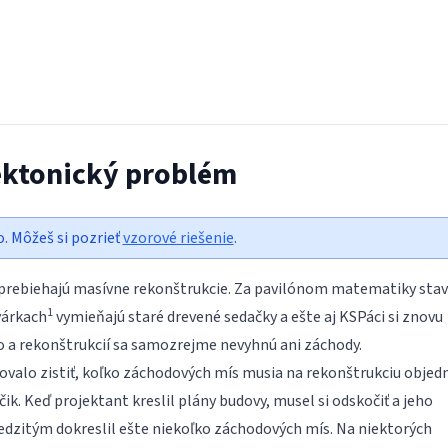
tektonický problém
o. Môžeš si pozrieť
vzorové riešenie
.
prebiehajú masívne rekonštrukcie. Za pavilónom matematiky stav
1
várkach
vymieňajú staré drevené sedačky a ešte aj KSPáci si znovu
o a rekonštrukcií sa samozrejme nevyhnú ani záchody.
ovalo zistiť, koľko záchodových mís musia na rekonštrukciu objedn
čik. Keď projektant kreslil plány budovy, musel si odskočiť a jeho
zitým dokreslil ešte niekoľko záchodových mís. Na niektorých