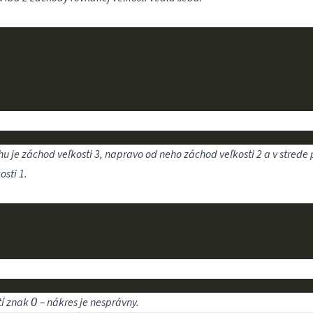
u je záchod veľkosti 3, napravo od neho záchod veľkosti 2 a v strede
osti 1.
tí znak
– nákres je nesprávny.
O