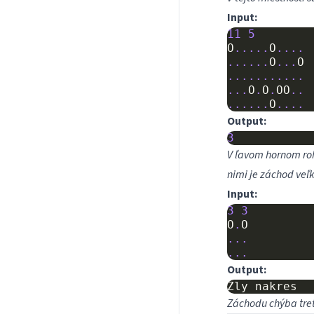
Input:
11
5
O
.....
O
....
......
O
...
O
...........
...
O
.
O
.
OO
..
......
O
....
Output:
3
V ľavom hornom roh
nimi je záchod veľk
Input:
3
3
O
.
O
...
...
Output:
Záchodu chýba tre