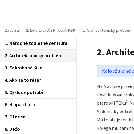
Korešpondenčný seminár z
programovania
Zadania
2. kolo 2. časť 39. ročník KSP
2. Architektonický problém
1. Národné toaletné centrum
2. Archi
2. Architektonický problém
3. Zahrabaná Kika
Kolo už skončil
4. Ako sa to ráta?
Na Matfyze práve 
5. Cyklus v potrubí
novú budovu, v ak
2
prerobili T2ku
. N
6. Hlúpa chata
Vedenie by potreb
7. Otoč sa!
Má to ale jeden há
kolega mu tam med
8. Dežo