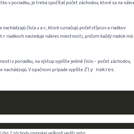
šetko v poriadku, je treba spočítať počet záchodov, ktoré sa na nákr
s
r
a nachádzajú čísla
a
, ktoré označujú počeť stĺpcov a riadkov
s
r
r
ch
riadkoch nasleduje nákres miestnosti, pričom každý riadok má
r
nosti v poriadku, na výstup vypíšte jediné čislo – počet záchodov,
se nachádzajú. V opačnom prípade vypíšte
.
Zly nakres
sú iba 2 záchody rovnakej veľkosti vedľa seba.