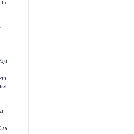
olo
o
čujú
vým
chol
och
 sa.