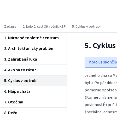
Korešpondenčný seminár z
programovania
Zadania
2. kolo 2. časť 39. ročník KSP
5. Cyklus v potrubí
1. Národné toaletné centrum
5. Cyklus
2. Architektonický problém
3. Zahrabaná Kika
Kolo už skončil
4. Ako sa to ráta?
Jedného dňa sa Ma
5. Cyklus v potrubí
bytu. Po pár dňoch
pomerne opotrebov
6. Hlúpa chata
(Komerční Smenári 
7. Otoč sa!
1
povinnosti
) priš
špeciálne jednosm
8. Dežo