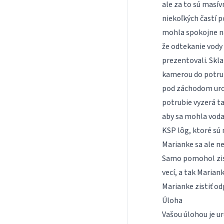
ale za to sú masív
niekoľkých častí p
mohla spokojne naž
že odtekanie vody 
prezentovali. Skl
kamerou do potrubi
pod záchodom urob
potrubie vyzerá ta
aby sa mohla voda
KSP lôg, ktoré sú 
Marianke sa ale ne
Samo pomohol zist
vecí, a tak Marian
Marianke zistiť od
Úloha
Vašou úlohou je ur