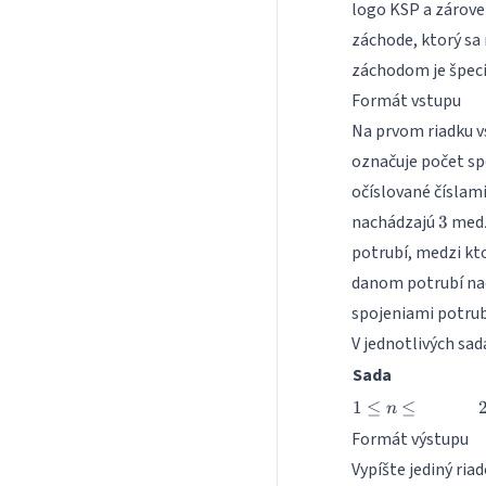
logo KSP a zárove
záchode, ktorý sa
záchodom je špeci
Formát vstupu
Na prvom riadku v
označuje počet sp
očíslované číslam
3
nachádzajú
medz
3
potrubí, medzi kt
danom potrubí nac
spojeniami potrub
V jednotlivých sa
Sada
1
1
≤
≤
n
\leq
Formát výstupu
n
Vypíšte jediný ria
\leq