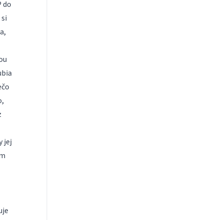
P do
si
a,
ou
ubia
ečo
o,
z
 jej
ím
uje