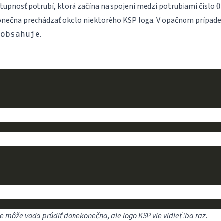
0
tupnosť potrubí, ktorá začína na spojení medzi potrubiami číslo
0
nečna prechádzať okolo niektorého KSP loga. V opačnom prípade
.
Eobsahuje
e môže voda prúdiť donekonečna, ale logo KSP vie vidieť iba raz.