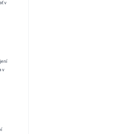
ť v
jení
a v
í