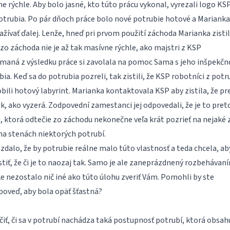
ne rýchle. Aby bolo jasné, kto túto prácu vykonal, vyrezali logo KS
otrubia. Po pár dňoch práce bolo nové potrubie hotové a Marianka 
ívať ďalej. Lenže, hneď pri prvom použití záchoda Marianka zistil
zo záchoda nie je až tak masívne rýchle, ako majstri z KSP
amaná z výsledku práce si zavolala na pomoc Sama s jeho inšpekčn
a. Keď sa do potrubia pozreli, tak zistili, že KSP robotníci z potr
ili hotový labyrint. Marianka kontaktovala KSP aby zistila, že pr
k, ako vyzerá. Zodpovední zamestanci jej odpovedali, že je to pret
, ktorá odtečie zo záchodu nekonečne veľa krát pozrieť na nejaké 
na stenách niektorých potrubí.
zdalo, že by potrubie reálne malo túto vlastnosť a teda chcela, aby
iť, že či je to naozaj tak. Samo je ale zaneprázdnený rozbehávan
ke nezostalo nič iné ako túto úlohu zveriť Vám. Pomohli by ste
poveď, aby bola opäť šťastná?
čiť, či sa v potrubí nachádza taká postupnosť potrubí, ktorá obsah