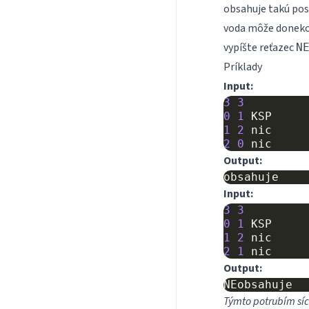
obsahuje takú pos
voda môže doneko
vypíšte reťazec
N
Príklady
Input:
3
3
0
1
KSP
1
2
nic
2
0
nic
Output:
Input:
3
3
0
1
KSP
1
2
nic
2
1
nic
Output:
Týmto potrubím síc