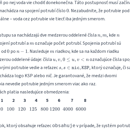
ň po nej voda vie chodiť donekonečna. Táto postupnosť musí začína
0
 nachádza na spojení potrubí číslo
. Nezabudnite, že potrubie pod
0
álne – voda cez potrubie vie tiecť iba jedným smerom.
n,
n
stupu sa nachádzajú dve medzerou oddelené čísla
, kde
,
n
m
n
m
m
ojení potrubí a
označuje počet potrubí. Spojenia potrubí sú
m
0
n-
m
i od
po
. Nasleduje
riadkov, kde sa na každom riadku
0
−
1
n
m
1
u, v,
erou oddelené údaje: čísla
označujúce čísla spo
,
,
0
≤
,
<
u
v
u
v
n
0\leq
s, s \in
orými potrubie vedie a reťazec
, ktorý označuje, či s
,
∈
,
s
s
nic
KSP
u,v <
{\texttt{nic},
hádza logo KSP alebo nič. Je garantované, že medzi dvomi
n
\texttt{KSP}}
ia nevedie potrubie jedným smerom viac ako raz.
dách platia nasledujúce obmedzenia:
1
2
3
4
5
6
7
8
20
100
120
125
800
1200
4000
6000
20
100
120
125
800
1200
4000
6000
dok, ktorý obsahuje reťazec
v prípade, že systém potrub
obsahuje