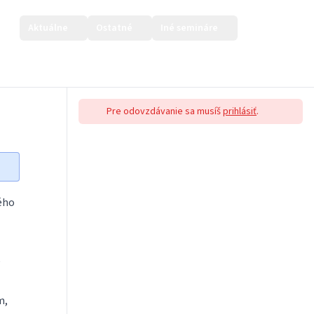
Aktuálne
Ostatné
Iné semináre
Prihlásiť sa
Pre odovzdávanie sa musíš
prihlásiť
.
ého
e
m,