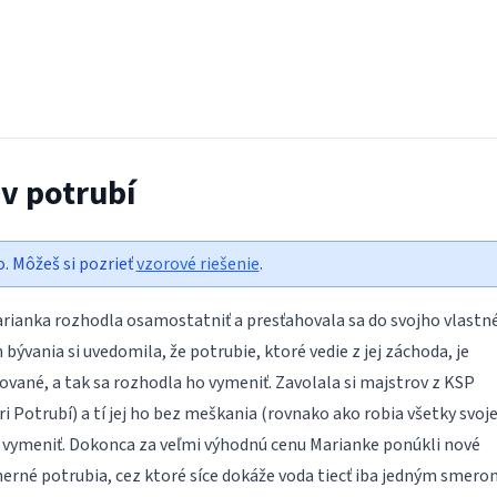
 v potrubí
o. Môžeš si pozrieť
vzorové riešenie
.
rianka rozhodla osamostatniť a presťahovala sa do svojho vlastn
 bývania si uvedomila, že potrubie, ktoré vedie z jej záchoda, je
ané, a tak sa rozhodla ho vymeniť. Zavolala si majstrov z KSP
Potrubí) a tí jej ho bez meškania (rovnako ako robia všetky svoj
li vymeniť. Dokonca za veľmi výhodnú cenu Marianke ponúkli nové
erné potrubia, cez ktoré síce dokáže voda tiecť iba jedným smero